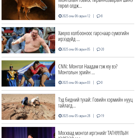
төрөл олдж…
|
2025 оны 06 сарын 12
8
Хакүхо холбооноос гарснаар сүмогийн
ирээдүйд …
|
2025 оны 06 сарын 05
20
CNN: Монгол Наадам гэж юу вэ?
Монголын эрийн …
|
2025 оны 06 сарын 03
0
Тэд бидний тухай: Говийн хэрмийн нууц
тайлагд…
|
2025 оны 05 сарын 28
19
Москвад монгол иргэнийг ТАГНУУЛЫН