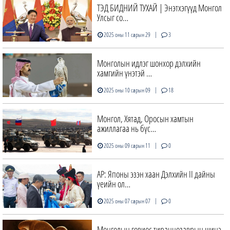
ТЭД БИДНИЙ ТУХАЙ | Энэтхэгүүд Монгол
Улсыг со…
|
2025 оны 11 сарын 29
3
Монголын идлэг шонхор дэлхийн
хамгийн үнэтэй …
|
2025 оны 10 сарын 09
18
Монгол, Хятад, Оросын хамтын
ажиллагаа нь бүс…
|
2025 оны 09 сарын 11
0
АР: Японы эзэн хаан Дэлхийн II дайны
үеийн ол…
|
2025 оны 07 сарын 07
0
Монголын говиос тираннозаврын шинэ