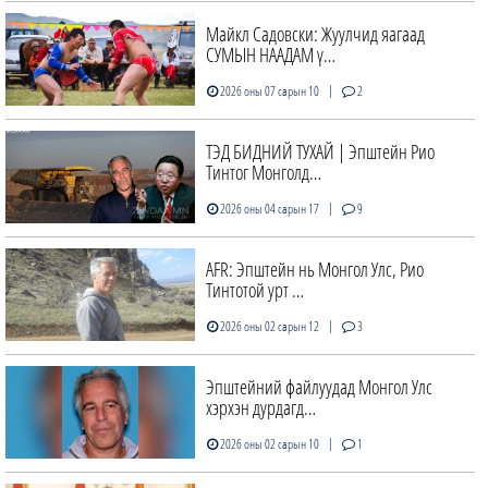
Майкл Садовски: Жуулчид яагаад
СУМЫН НААДАМ ү…
|
2026 оны 07 сарын 10
2
ТЭД БИДНИЙ ТУХАЙ | Эпштейн Рио
Тинтог Монголд…
|
2026 оны 04 сарын 17
9
AFR: Эпштейн нь Монгол Улс, Рио
Тинтотой урт …
|
2026 оны 02 сарын 12
3
Эпштейний файлуудад Монгол Улс
хэрхэн дурдагд…
|
2026 оны 02 сарын 10
1