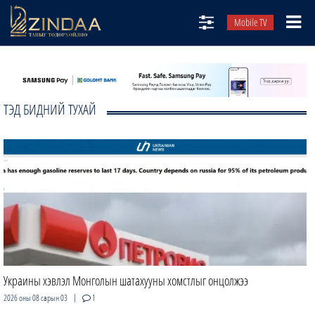
Mobile TV
НИЙТЛЭЛЧИД
ТВ8
ТЭД БИДНИЙ ТУХАЙ
ӨГЛӨӨНИЙ СОНИН
АУДИО ЗОХИОЛ
ЗИНДАА СЭТГҮҮЛ
Украины хэвлэл Монголын шатахууны хомстлыг онцолжээ
|
2026 оны 08 сарын 03
1