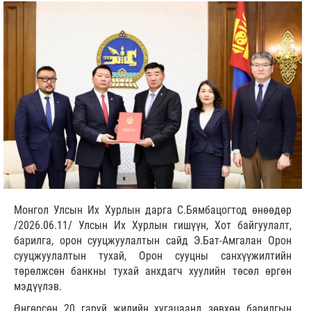
Монгол Улсын Их Хурлын дарга С.Бямбацогтод өнөөдөр
/2026.06.11/ Улсын Их Хурлын гишүүн, Хот байгуулалт,
барилга, орон сууцжуулалтын сайд Э.Бат-Амгалан Орон
сууцжуулалтын тухай, Орон сууцны санхүүжилтийн
төрөлжсөн банкны тухай анхдагч хуулийн төсөл өргөн
мэдүүлэв.
Өнгөрсөн 20 гаруй жилийн хугацаанд зөвхөн барилгын