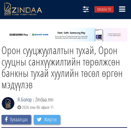
Mobile TV
НИЙТЛЭЛЧИД
ТВ8
Орон сууцжуулалтын тухай, Орон
ӨГЛӨӨНИЙ СОНИН
АУДИО ЗОХИОЛ
сууцны санхүүжилтийн төрөлжсөн
ЗИНДАА СЭТГҮҮЛ
банкны тухай хуулийн төсөл өргөн
мэдүүлэв
Я.Болор
Zindaa.mn
|
2026 оны 06 сарын 11
Хуваалцах
Жиргэх