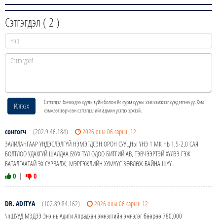
Сэтгэгдэл (
2
)
Сэтгэгдэл бичихдээ хууль зүйн болон ёс суртахууны хэм хэмжээг хүндэтгэнэ үү. Хэм
Илгээх
хэмжээг зөрчсөн сэтгэгдэлийг админ устгах эрхтэй.
сонгогч
(202.9.46.184)
2026 оны 06 сарын 12
ЗАЛИЛАНГААР ҮНДЭСЛЭЛГҮЙ НЭМЭГДСЭН ОРОН СУУЦНЫ ҮНЭ 1 МК НЬ 1,5-2,0 САЯ
БОЛТЛОО УДАХГҮЙ ШАЛДАА БУУХ ТУЛ ОДОО БИТГИЙ АВ, ТЭВЧЭЭРТЭЙ ХҮЛЭЭ ГЭЖ
БАТАЛГААТАЙ ЭХ СУРВАЛЖ, МЭРГЭЖЛИЙН ХҮМҮҮС ЗӨВЛӨЖ БАЙНА ШҮҮ .
0
|
0
DR. ADITYA
(102.89.84.162)
2026 оны 06 сарын 12
\nШУУД МЭДЭЭ Энэ нь Адити Апрадхан эмнэлгийн эмнэлэг бөөрөө 780,000