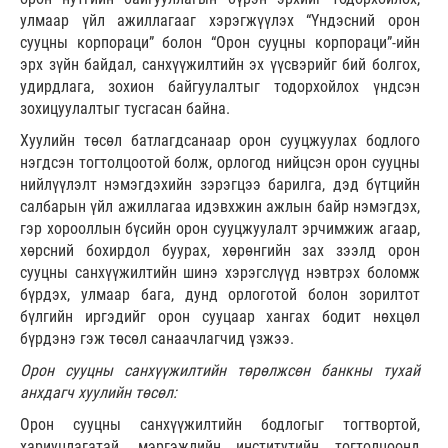
улмаар үйл ажиллагааг хэрэгжүүлэх “Үндэсний орон
сууцны корпораци” болон “Орон сууцны корпорац
и
”-ийн
эрх зүйн байдал, санхүүжилтийн эх үүсвэрийг бий болгох,
удирдлага, зохион байгуулалтыг тодорхойлох үндсэн
зохицуулалтыг тусгасан байна.
Хуулийн төсөл батлагдсанаар орон сууцжуулах бодлого
нэгдсэн тогтолцоотой болж, орлогод нийцсэн орон сууцны
нийлүүлэлт нэмэгдэхийн зэрэгцээ барилга, дэд бүтцийн
салбарын үйл ажиллагаа идэвхжин ажлын байр нэмэгдэх,
гэр хорооллын бүсийн орон сууцжуулалт эрчимжиж агаар,
хөрсний бохирдол буурах, хөрөнгийн зах зээлд орон
сууцны санхүүжилтийн шинэ хэрэгслүүд нэвтрэх боломж
бүрдэх, улмаар бага, дунд орлоготой болон зорилтот
бүлгийн иргэдийг орон сууцаар хангах бодит нөхцөл
бүрдэнэ гэж төсөл санаачлагчид үзжээ.
Орон сууцны санхүүжилтийн төрөлжсөн банкны тухай
анхдагч хуулийн төсөл:
Орон сууцны санхүүжилтийн бодлогыг тогтвортой,
хариуцлагатай, мэргэжлийн институтийн тогтолцоонд