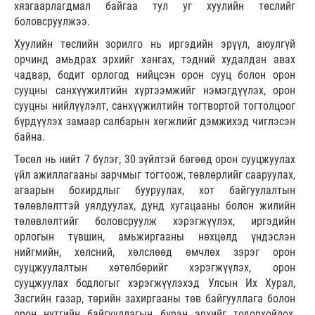
хязгаарлагдмал байгаа тул уг хуулийн төслийг
боловсруулжээ.
Хуулийн төслийн зорилго нь иргэдийн эрүүл, аюулгүй
орчинд амьдрах эрхийг хангах, тэдний худалдан авах
чадвар, бодит орлогод нийцсэн орон сууц болон орон
сууцны санхүүжилтийн хүртээмжийг нэмэгдүүлэх, орон
сууцны нийлүүлэлт, санхүүжилтийн тогтвортой тогтолцоог
бүрдүүлэх замаар салбарын хөгжлийг дэмжихэд чиглэсэн
байна.
Төсөл нь нийт 7 бүлэг, 30 зүйлтэй бөгөөд орон сууцжуулах
үйл ажиллагааны зарчмыг тогтоож, төвлөрлийг сааруулах,
агаарын бохирдлыг бууруулах, хот байгуулалтын
төлөвлөлттэй уялдуулах, дунд хугацааны болон жилийн
төлөвлөлтийг боловсруулж хэрэгжүүлэх, иргэдийн
орлогын түвшин, амьжиргааны нөхцөлд үндэслэн
нийгмийн, хөлсний, хөлслөөд өмчлөх зэрэг орон
сууцжуулалтын хөтөлбөрийг хэрэгжүүлэх, орон
сууцжуулах бодлогыг хэрэгжүүлэхэд Улсын Их Хурал,
Засгийн газар, төрийн захиргааны төв байгууллага болон
орон нутгийн байгууллагын бүрэн эрхийг тодорхойлох,