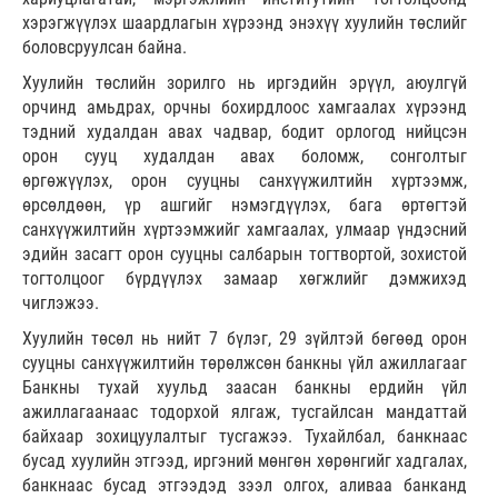
хэрэгжүүлэх шаардлагын хүрээнд энэхүү хуулийн төслийг
боловсруулсан байна.
Хуулийн төслийн зорилго нь иргэдийн эрүүл, аюулгүй
орчинд амьдрах, орчны бохирдлоос хамгаалах хүрээнд
тэдний худалдан авах чадвар, бодит орлогод нийцсэн
орон сууц худалдан авах боломж, сонголтыг
өргөжүүлэх, орон сууцны санхүүжилтийн хүртээмж,
өрсөлдөөн, үр ашгийг нэмэгдүүлэх, бага өртөгтэй
санхүүжилтийн хүртээмжийг хамгаалах, улмаар үндэсний
эдийн засагт орон сууцны салбарын тогтвортой, зохистой
тогтолцоог бүрдүүлэх замаар хөгжлийг дэмжихэд
чиглэжээ.
Хуулийн төсөл нь нийт 7 бүлэг, 29 зүйлтэй бөгөөд орон
сууцны санхүүжилтийн төрөлжсөн банкны үйл ажиллагааг
Банкны тухай хуульд заасан банкны ердийн үйл
ажиллагаанаас тодорхой ялгаж, тусгайлсан мандаттай
байхаар зохицуулалтыг тусгажээ. Тухайлбал, банкнаас
бусад хуулийн этгээд, иргэний мөнгөн хөрөнгийг хадгалах,
банкнаас бусад этгээдэд зээл олгох, аливаа банканд