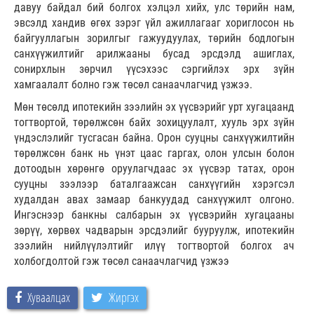
давуу байдал бий болгох хэлцэл хийх, улс төрийн нам,
эвсэлд хандив өгөх зэрэг үйл ажиллагааг хориглосон нь
байгууллагын зорилгыг гажуудуулах, төрийн бодлогын
санхүүжилтийг арилжааны бусад эрсдэлд ашиглах,
сонирхлын зөрчил үүсэхээс сэргийлэх эрх зүйн
хамгаалалт болно гэж төсөл санаачлагчид үзжээ.
Мөн төсөлд ипотекийн зээлийн эх үүсвэрийг урт хугацаанд
тогтвортой, төрөлжсөн байх зохицуулалт, хууль эрх зүйн
үндэслэлийг тусгасан байна. Орон сууцны санхүүжилтийн
төрөлжсөн банк нь үнэт цаас гаргах, олон улсын болон
дотоодын хөрөнгө оруулагчдаас эх үүсвэр татах, орон
сууцны зээлээр баталгаажсан санхүүгийн хэрэгсэл
худалдан авах замаар банкуудад санхүүжилт олгоно.
Ингэснээр банкны салбарын эх үүсвэрийн хугацааны
зөрүү, хөрвөх чадварын эрсдэлийг бууруулж, ипотекийн
зээлийн нийлүүлэлтийг илүү тогтвортой болгох ач
холбогдолтой гэж төсөл санаачлагчид үзжээ
Хуваалцах
Жиргэх