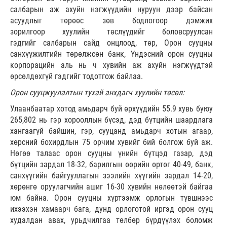
салбарын аж ахуйн нэгжүүдийн нуруун дээр байсан
асуудлыг төрөөс зөв бодлогоор дэмжих
зорилгоор хуулийн төслүүдийг боловсруулсан
гэдгийг салбарын сайд онцлоод, төр, Орон сууцны
санхүүжилтийн төрөлжсөн банк, Үндэсний орон сууцны
корпорацийн аль нь ч хувийн аж ахуйн нэгжүүдтэй
өрсөлдөхгүй гэдгийг тодотгож байлаа.
Орон сууцжуулалтын тухай анхдагч хуулийн төсөл:
Улаанбаатар хотод амьдарч буй өрхүүдийн 55.9 хувь буюу
265,802 нь гэр хорооллын бүсэд, дэд бүтцийн шаардлага
хангаагүй байшин, гэр, сууцанд амьдарч хотын агаар,
хөрсний бохирдлын 75 орчим хувийг бий болгож буй аж.
Нөгөө талаас орон сууцны үнийн бүтцэд газар, дэд
бүтцийн зардал 18-32, барилгын өөрийн өртөг 40-49, банк,
санхүүгийн байгууллагын зээлийн хүүгийн зардал 14-20,
хөрөнгө оруулагчийн ашиг 16-30 хувийн нөлөөтэй байгаа
юм байна. Орон сууцны хүртээмж орлогын түвшнээс
ихээхэн хамаарч бага, дунд орлоготой иргэд орон сууц
худалдан авах, урьдчилгаа төлбөр бүрдүүлэх боломж