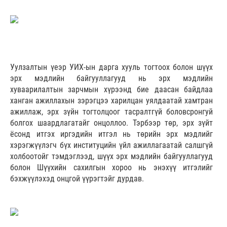
Уулзалтын үеэр УИХ-ын дарга хууль тогтоох болон шүүх
эрх мэдлийн байгууллагууд нь эрх мэдлийн
хуваарилалтын зарчмын хүрээнд бие даасан байдлаа
ханган ажиллахын зэрэгцээ харилцан уялдаатай хамтран
ажиллаж, эрх зүйн тогтолцоог тасралтгүй боловсронгуй
болгох шаардлагатайг онцоллоо. Тэрбээр төр, эрх зүйт
ёсонд итгэх иргэдийн итгэл нь төрийн эрх мэдлийг
хэрэгжүүлэгч бүх институцийн үйл ажиллагаатай салшгүй
холбоотойг тэмдэглээд, шүүх эрх мэдлийн байгууллагууд
болон Шүүхийн сахилгын хороо нь энэхүү итгэлийг
бэхжүүлэхэд онцгой үүрэгтэйг дурдав.