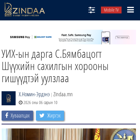
Mobile TV
НИЙТЛЭЛЧИД
ТВ8
УИХ-ын дарга С.Бямбацогт
ӨГЛӨӨНИЙ СОНИН
АУДИО ЗОХИОЛ
Шүүхийн сахилгын хорооны
ЗИНДАА СЭТГҮҮЛ
гишүүдтэй уулзлаа
Х.Номин-Эрдэнэ
Zindaa.mn
|
2026 оны 06 сарын 10
Хуваалцах
Жиргэх