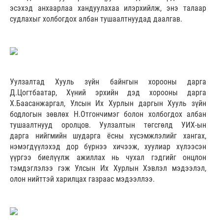
эсэхэд анхаарлаа хандуулахаа илэрхийлж, энэ талаар
судлахыг холбогдох албан тушаалтнуудад даалгав.
Уулзалтад Хууль зүйн байнгын хорооны дарга
Д.Цогтбаатар, Хүний эрхийн дэд хорооны дарга
Х.Баасанжаргал, Улсын Их Хурлын даргын Хууль зүйн
бодлогын зөвлөх Н.Отгончимэг болон холбогдох албан
тушаалтнууд оролцов. Уулзалтын төгсгөлд УИХ-ын
дарга нийгмийн шударга ёсны хүсэмжлэлийг хангах,
нэмэгдүүлэхэд дор бүрнээ хичээж, хуулиар хүлээсэн
үүргээ биелүүлж ажиллах нь чухал гэдгийг онцлон
тэмдэглэлээ гэж Улсын Их Хурлын Хэвлэл мэдээлэл,
олон нийттэй харилцах газраас мэдээллээ.