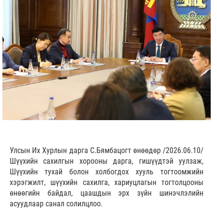
Улсын Их Хурлын дарга С.Бямбацогт өнөөдөр /2026.06.10/
Шүүхийн сахилгын хорооны дарга, гишүүдтэй уулзаж,
Шүүхийн тухай болон холбогдох хууль тогтоомжийн
хэрэгжилт, шүүхийн сахилга, хариуцлагын тогтолцооны
өнөөгийн байдал, цаашдын эрх зүйн шинэчлэлийн
асуудлаар санал солилцлоо.