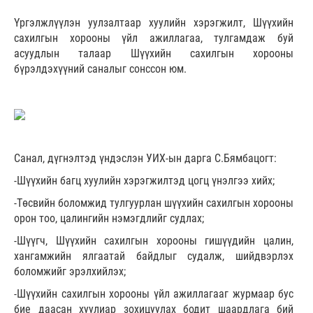
Үргэлжлүүлэн уулзалтаар хуулийн хэрэгжилт, Шүүхийн
сахилгын хорооны үйл ажиллагаа, тулгамдаж буй
асуудлын талаар Шүүхийн сахилгын хорооны
бүрэлдэхүүний саналыг сонссон юм.
Санал, дүгнэлтэд үндэслэн УИХ-ын дарга С.Бямбацогт:
-Шүүхийн багц хуулийн хэрэгжилтэд цогц үнэлгээ хийх;
-Төсвийн боломжид тулгуурлан шүүхийн сахилгын хорооны
орон тоо, цалингийн нэмэгдлийг судлах;
-Шүүгч, Шүүхийн сахилгын хорооны гишүүдийн цалин,
хангамжийн ялгаатай байдлыг судалж, шийдвэрлэх
боломжийг эрэлхийлэх;
-Шүүхийн сахилгын хорооны үйл ажиллагааг журмаар бус
бие даасан хуулиар зохицуулах бодит шаардлага бий