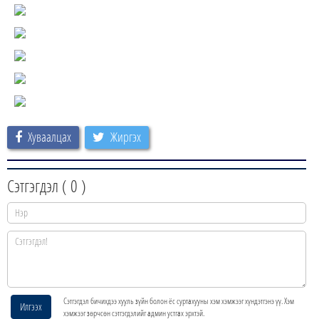
Хуваалцах
Жиргэх
Сэтгэгдэл (
0
)
Сэтгэгдэл бичихдээ хууль зүйн болон ёс суртахууны хэм хэмжээг хүндэтгэнэ үү. Хэм
Илгээх
хэмжээг зөрчсөн сэтгэгдэлийг админ устгах эрхтэй.