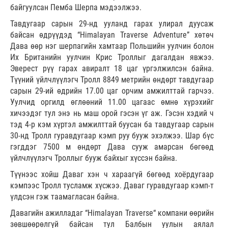
байгуулсан Пемба Шерпа мэдээлжээ.
Тавдугаар сарын 29-нд ууланд гарах улирал дуусаж
байсан өдрүүдэд “Himalayan Traverse Adventure” хөтөч
Дава өөр нэг шерпагийн хамтаар Польшийн уулчин болон
Их Британийн уулчин Крис Троллыг дагалдан явжээ.
Эверест рүү гарах авиралт 18 цаг үргэлжилсэн байна.
Түүний үйлчлүүлэгч Тролл 8849 метрийн өндөрт тавдугаар
сарын 29-ий өдрийн 17.00 цаг орчим амжилттай гарчээ.
Уулчид оргилд өглөөний 11.00 цагаас өмнө хүрэхийг
хичээдэг тул энэ нь маш орой гэсэн үг аж. Гэсэн хэдий ч
тэд 4-р кэм хүртэл амжилттай буусан ба тавдугаар сарын
30-нд Тролл гуравдугаар кэмп руу бууж эхэлжээ. Шар бүс
гэгддэг 7500 м өндөрт Дава сууж амарсан бөгөөд
үйлчлүүлэгч Троллыг бууж байхыг хүссэн байна.
Түүнээс хойш Даваг хэн ч хараагүй бөгөөд хоёрдугаар
кэмпээс Тролл тусламж хүсжээ. Даваг гуравдугаар кэмп-т
үлдсэн гэж таамагласан байна.
Давагийн ажилладаг “Himalayan Traverse“ компани өөрийн
зөвшөөрөлгүй байсан тул Балбын уулын аялал