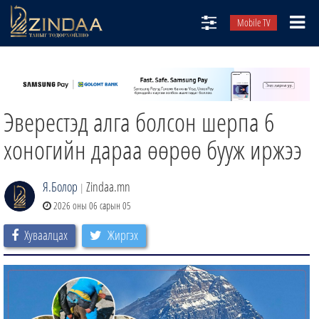
Mobile TV
НИЙТЛЭЛЧИД
ТВ8
Эверестэд алга болсон шерпа 6
ӨГЛӨӨНИЙ СОНИН
АУДИО ЗОХИОЛ
хоногийн дараа өөрөө бууж иржээ
ЗИНДАА СЭТГҮҮЛ
Я.Болор
Zindaa.mn
|
2026 оны 06 сарын 05
Хуваалцах
Жиргэх