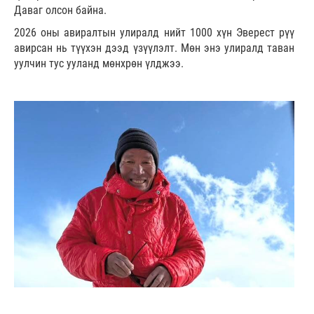
Даваг олсон байна.
2026 оны авиралтын улиралд нийт 1000 хүн Эверест рүү
авирсан нь түүхэн дээд үзүүлэлт. Мөн энэ улиралд таван
уулчин тус ууланд мөнхрөн үлджээ.