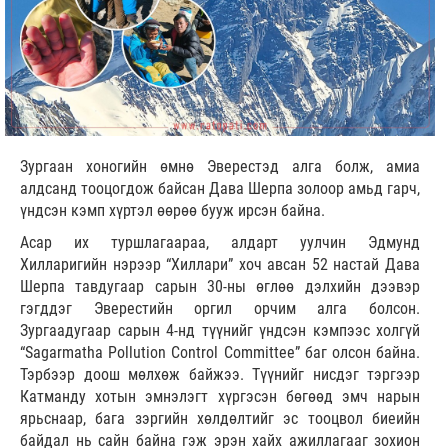
Зургаан хоногийн өмнө Эверестэд алга болж, амиа
алдсанд тооцогдож байсан Дава Шерпа золоор амьд гарч,
үндсэн кэмп хүртэл өөрөө бууж ирсэн байна.
Асар их туршлагаараа, алдарт уулчин Эдмунд
Хилларигийн нэрээр “Хиллари” хоч авсан 52 настай Дава
Шерпа тавдугаар сарын 30-ны өглөө дэлхийн дээвэр
гэгддэг Эверестийн оргил орчим алга болсон.
Зургаадугаар сарын 4-нд түүнийг үндсэн кэмпээс холгүй
“Sagarmatha Pollution Control Committee” баг олсон байна.
Тэрбээр доош мөлхөж байжээ. Түүнийг нисдэг тэргээр
Катманду хотын эмнэлэгт хүргэсэн бөгөөд эмч нарын
ярьснаар, бага зэргийн хөлдөлтийг эс тооцвол биеийн
байдал нь сайн байна гэж эрэн хайх ажиллагааг зохион