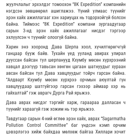
жуулчлалыг эрхэлдэг томоохон “8K Expedition” компанийн
нэгдсэн зөвшөөрөл ашиглажээ. Үүний улмаас түүнийг
эрэн хайх ажиллагааг хэн хариуцах нь тодорхойгүй болсон
байна. Тиймээс “8K Expedition” компани зургаадугаар
сарын 3-нд эрэн хайх ажиллагааг нисдэг тэргээр
эхлүүлсэн ч түүнийг олоогүй байна.
Харин энэ хооронд Дава Шерпа хоол, хүчилтөрөгчгүй
ганцаар бууж байв. Тухайн үед ууланд авирах улирал
дууссан байсан тул шерпанууд Кхумбу мөсөн хүрхрээний
хавцал дээгүүр тавьсан хөнгөн цагаан шатнуудыг хураан
авсан байсан тул Дава хавцлуудыг тойрч гарсан байна.
“Алдварт Кхумбу мөсөн хүрхрээ орчмын аюултай гүн
хавцлуудаар шатгүйгээр гарсан гэхээр аймаар хэр нь
гайхалтай” гэж аврагч Дурга Рай ярьжээ.
Дава аврах нисдэг тэргийг харж, гараараа далласан ч
түүнийг хараагүй гэж хожим нь тэр ярьжээ.
Тавдугаар сарын 4-ний өглөө эрэн хайх, аврах “Sagarmatha
Pollution Control Committee” баг үндсэн кэмп орчим
цэвэрлэгээ хийж байхдаа мөлхөж байгаа Хиллари хочит