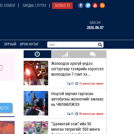
О ЗОХИОЛ
ЗИНДАА СЭТГҮҮЛ
MOBILE TV
БААСАН
2026.08.07
E
ЗУРХАЙ
ОРОН НУТАГ
Жолоодох эрхгүй үедээ
согтуугаар тээврийн хэрэгсэл
жолоодсон 7 гэмт хэ…
0 |
15 минутын өмнө
Ноцтой зөрчил гаргасан
автобусны жолоочийг ажлаас
нь ЧӨЛӨӨЛЖЭЭ
ргэх
0 |
36 минутын өмнө
“Цалинтай ээж”-ийн 50
мянган төгрөгийг 500 мянга