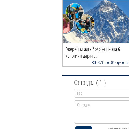
Эверестэд алга болсон шерпа 6
хоногийн дараа …
2026 оны 06 сарын 05
Сэтгэгдэл (
1
)
Сэтгэгдэл бичихдэ