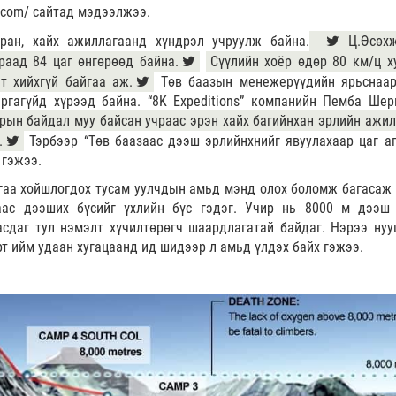
le.com/ сайтад мэдээлжээ.
ран, хайх ажиллагаанд хүндрэл учруулж байна.
Ц.Өсөхж
раад 84 цаг өнгөрөөд байна.
Сүүлийн хоёр өдөр 80 км/ц х
т хийхгүй байгаа аж.
Төв баазын менежерүүдийн ярьснаар
ргагүйд хүрээд байна. “8K Expeditions” компанийн Пемба Шер
арын байдал муу байсан учраас эрэн хайх багийнхан эрлийн ажил
.
Тэрбээр “Төв баазаас дээш эрлийнхнийг явуулахаар цаг а
 гэжээ.
гаа хойшлогдох тусам уулчдын амьд мэнд олох боломж багасаж 
аас дээших бүсийг үхлийн бүс гэдэг. Учир нь 8000 м дээш
сдаг тул нэмэлт хүчилтөрөгч шаардлагатай байдаг. Нэрээ нуу
рт ийм удаан хугацаанд ид шидээр л амьд үлдэх байх гэжээ.