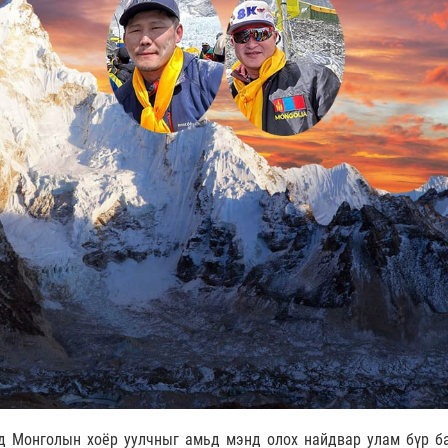
од Монголын хоёр уулчныг амьд мэнд олох найдвар улам бүр б