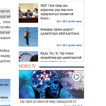
ОБЕГ | Бүх сумд цас,
шуурганы үед зам нээх
аргал,
зориулалтын техниктэй
урдтай
болсо…
, олон
0 |
3 цагийн өмнө
пагийн
Өнөөдөр гурван дүүрэгт
лагааг
ЦАХИЛГААН ХЯЗГААРЛАНА
гаарын
0 |
3 цагийн өмнө
байна.
Идэр, Тэс, Эг, Үүр голын
 өндөр
хөндийгөөр дуу цахилгаантай
цалсан
аадар бороо орно
MOBILE TV
0 |
4 цагийн өмнө
ӨРНИЙН ЗУРХАЙ |
Ихрийнхний эрч хүч, авьяас
чадвар ундарна
0 |
5 цагийн өмнө
Хар тамхи допаминтай ямар хамааралтай вэ?
ӨГЛӨӨНИЙ МЭНД!
Бусад
| 2026-08-05