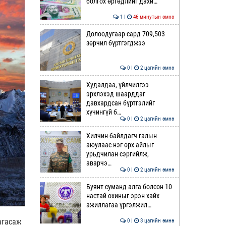
болгох өргөдлийг дахи…
1 |
46 минутын өмнө
Долоодугаар сард 709,503
зөрчил бүртгэгджээ
0 |
2 цагийн өмнө
Худалдаа, үйлчилгээ
эрхлэхэд шаарддаг
давхардсан бүртгэлийг
хүчингүй б…
0 |
2 цагийн өмнө
Хилчин байлдагч галын
аюулаас нэг өрх айлыг
урьдчилан сэргийлж,
аварчэ…
0 |
2 цагийн өмнө
Буянт суманд алга болсон 10
настай охиныг эрэн хайх
ажиллагаа үргэлжил…
агасаж
0 |
3 цагийн өмнө