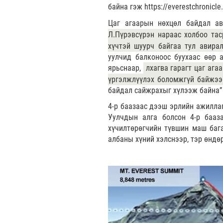
байна гэж https://everestchronic
Цаг агаарын нөхцөл байдал ав
Л.Пүрэвсүрэн нараас холбоо тас
хүчтэй шуурч байгаа тул авирал
уулчид балконоос буухаас өөр а
ярьснаар,
лхагва гарагт цаг ага
үргэлжлүүлэх боломжгүй байжээ
байдал сайжрахыг хүлээж байна”
4-р баазаас дээш эрлийн ажилла
Уулчдын алга болсон 4-р бааз
хүчилтөрөгчийн түвшин маш бага
албаны хүний хэлснээр, тэр өндө