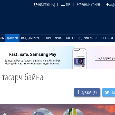
НИЙТЛЭЛЧИД
ТВ8
ӨГЛӨӨНИЙ СОНИН
АУДИ
УЛЬ
ДЭЛХИЙ
НААДАМ-2026
СПОРТ
УРЛАГ
COP17
ӨДРИЙН ХӨТӨЧ
LIFE STYL
 тасарч байна
Хуваалцах
Жи