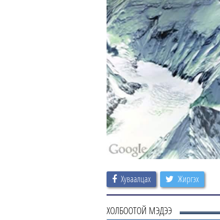
Хуваалцах
Жиргэх
ХОЛБООТОЙ МЭДЭЭ