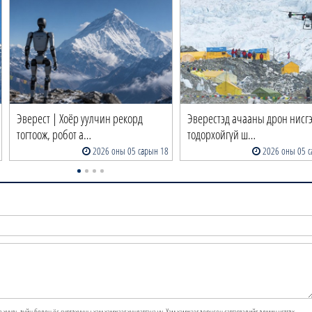
Эверест | Хоёр уулчин рекорд
Эверестэд ачааны дрон нисг
тогтоож, робот а…
тодорхойгүй ш…
2026 оны 05 сарын 18
2026 оны 05 с
э хууль зүйн болон ёс суртахууны хэм хэмжээг хүндэтгэнэ үү. Хэм хэмжээг зөрчсөн сэтгэгдэлийг админ устгах