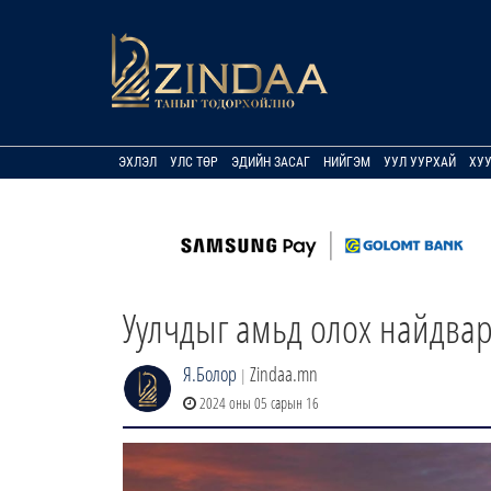
ЭХЛЭЛ
УЛС ТӨР
ЭДИЙН ЗАСАГ
НИЙГЭМ
УУЛ УУРХАЙ
ХУ
Уулчдыг амьд олох найдвар
Я.Болор
Zindaa.mn
|
2024 оны 05 сарын 16