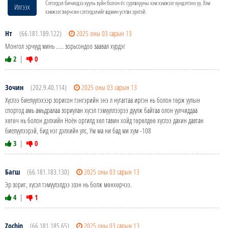
Сэтгэгдэл бичихдээ хууль зүйн болон ёс суртахууны хэм хэмжээг хүндэтгэнэ үү. Хэм
Илгээх
хэмжээг зөрчсөн сэтгэгдэлийг админ устгах эрхтэй.
Нт
(66.181.189.122)
2025 оны 03 сарын 13
Монгол эрчүүд минь ..... зорьсондоо заавал хүрдэг
2
|
0
Зочин
(202.9.40.114)
2025 оны 03 сарын 13
Хүслээ биелүүлэхээр зорисон тэнгэрийн энэ л нутагтаа иргэн нь болон төрж уулын
спортод амь амьдралаа зориулан хүсэл тэмүүллээрээ дүүлж байгаа олон уулчиддаа
хөтөч нь болон дэлхийн Ноён оргилд хөл тавин хойд төрөлдөө хүслээ дахин давтан
биелүүлээрэй, бид нэг дэлхийн улс, Ум ма ни бад ми хум -108
3
|
0
Багш
(66.181.183.130)
2025 оны 03 сарын 13
Эр зориг, хүсэл тэмүүлэлдээ эзэн нь болж мөнхөрчээ.
4
|
1
Zochin
(66.181.185.65)
2025 оны 03 сарын 13