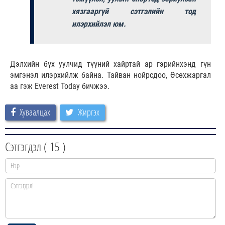
хязгааргүй сэтгэлийн тод
илэрхийлэл юм.
Дэлхийн бүх уулчид түүний хайртай ар гэрийнхэнд гүн
эмгэнэл илэрхийлж байна. Тайван нойрсдоо, Өсөхжаргал
аа гэж Everest Today бичжээ.
Хуваалцах
Жиргэх
Сэтгэгдэл (
15
)