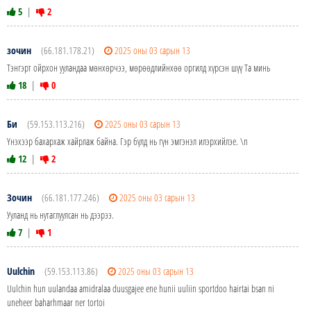
5
|
2
зочин
(66.181.178.21)
2025 оны 03 сарын 13
Тэнгэрт ойрхон ууландаа мөнхөрчээ, мөрөөдлийнхөө оргилд хүрсэн шүү Та минь
18
|
0
Би
(59.153.113.216)
2025 оны 03 сарын 13
Үнэхээр бахархаж хайрлаж байна. Гэр бүлд нь гүн эмгэнэл илэрхийлэе. \n
12
|
2
Зочин
(66.181.177.246)
2025 оны 03 сарын 13
Ууланд нь нутаглуулсан нь дээрээ.
7
|
1
Uulchin
(59.153.113.86)
2025 оны 03 сарын 13
Uulchin hun uulandaa amidralaa duusgajee ene hunii uuliin sportdoo hairtai bsan ni
uneheer baharhmaar ner tortoi