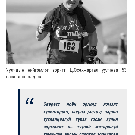
Уулчдын нийгэмлэг зоригт Ц.Өсөхжаргал уулчнаа 53
насанд нь алдлаа.
Эверест ноён оргилд нэмэлт
хүчилтөрөгч, шерпа /хөтөч/ нарын
туслалцаагүй хүрэх гэсэн хүчин
чармайлт нь түүний мятаршгүй
тэмүүлэл, уулын спортод зориулсан