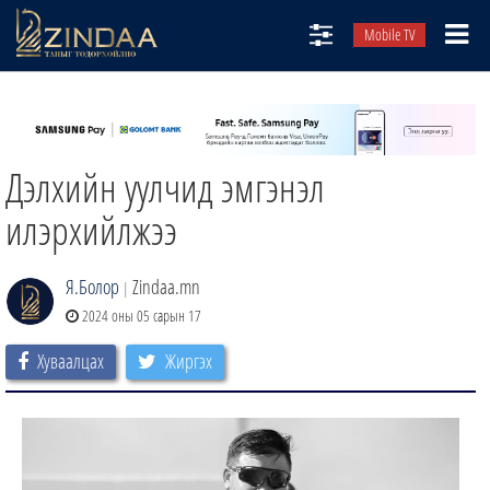
Mobile TV
НИЙТЛЭЛЧИД
ТВ8
Дэлхийн уулчид эмгэнэл
ӨГЛӨӨНИЙ СОНИН
АУДИО ЗОХИОЛ
илэрхийлжээ
ЗИНДАА СЭТГҮҮЛ
Я.Болор
Zindaa.mn
|
2024 оны 05 сарын 17
Хуваалцах
Жиргэх