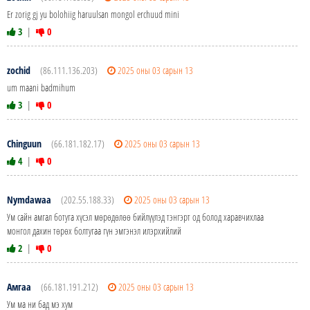
Er zorig gj yu bolohiig haruulsan mongol erchuud mini
3
|
0
zochid
(86.111.136.203)
2025 оны 03 сарын 13
um maani badmihum
3
|
0
Chinguun
(66.181.182.17)
2025 оны 03 сарын 13
4
|
0
Nymdawaa
(202.55.188.33)
2025 оны 03 сарын 13
Ум сайн амгал ботуга хүсэл мөрөдөлөө бийлүүлэд тэнгэрт од болод харавчихлаа
монгол дахин төрөх болтугаа гүн эмгэнэл илэрхийлий
2
|
0
Амгаа
(66.181.191.212)
2025 оны 03 сарын 13
Ум ма ни бад мэ хум