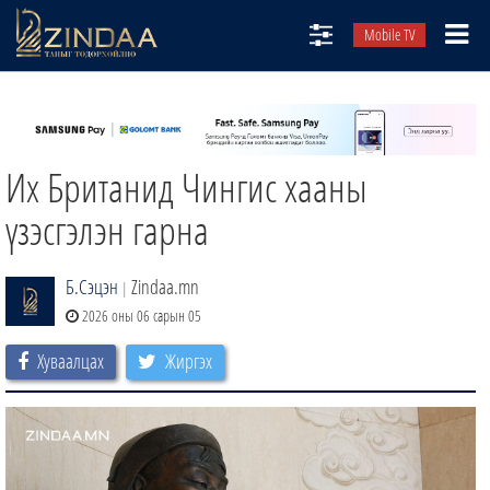
Mobile TV
НИЙТЛЭЛЧИД
ТВ8
Их Британид Чингис хааны
ӨГЛӨӨНИЙ СОНИН
АУДИО ЗОХИОЛ
үзэсгэлэн гарна
ЗИНДАА СЭТГҮҮЛ
Б.Сэцэн
Zindaa.mn
|
2026 оны 06 сарын 05
Хуваалцах
Жиргэх