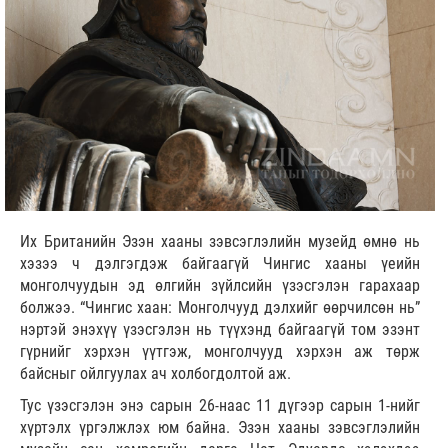
Их Британийн Эзэн хааны зэвсэглэлийн музейд өмнө нь
хэзээ ч дэлгэгдэж байгаагүй Чингис хааны үеийн
монголчуудын эд өлгийн зүйлсийн үзэсгэлэн гарахаар
болжээ. “Чингис хаан: Монголчууд дэлхийг өөрчилсөн нь”
нэртэй энэхүү үзэсгэлэн нь түүхэнд байгаагүй том эзэнт
гүрнийг хэрхэн үүтгэж, монголчууд хэрхэн аж төрж
байсныг ойлгуулах ач холбогдолтой аж.
Тус үзэсгэлэн энэ сарын 26-наас 11 дүгээр сарын 1-нийг
хүртэлх үргэлжлэх юм байна. Эзэн хааны зэвсэглэлийн