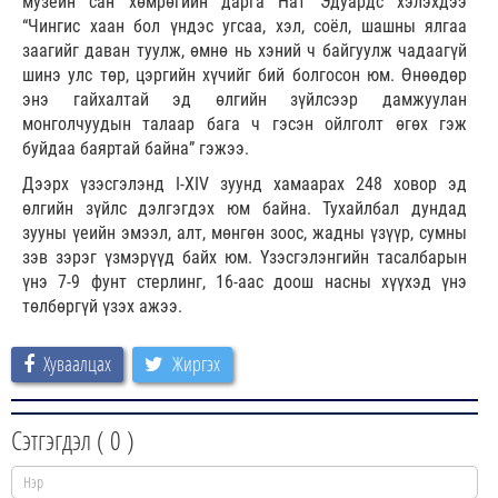
музейн сан хөмрөгийн дарга Нат Эдуардс хэлэхдээ
“Чингис хаан бол үндэс угсаа, хэл, соёл, шашны ялгаа
заагийг даван туулж, өмнө нь хэний ч байгуулж чадаагүй
шинэ улс төр, цэргийн хүчийг бий болгосон юм. Өнөөдөр
энэ гайхалтай эд өлгийн зүйлсээр дамжуулан
монголчуудын талаар бага ч гэсэн ойлголт өгөх гэж
буйдаа баяртай байна” гэжээ.
Дээрх үзэсгэлэнд I-XIV зуунд хамаарах 248 ховор эд
өлгийн зүйлс дэлгэгдэх юм байна. Тухайлбал дундад
зууны үеийн эмээл, алт, мөнгөн зоос, жадны үзүүр, сумны
зэв зэрэг үзмэрүүд байх юм. Үзэсгэлэнгийн тасалбарын
үнэ 7-9 фунт стерлинг, 16-аас доош насны хүүхэд үнэ
төлбөргүй үзэх ажээ.
Хуваалцах
Жиргэх
Сэтгэгдэл (
0
)