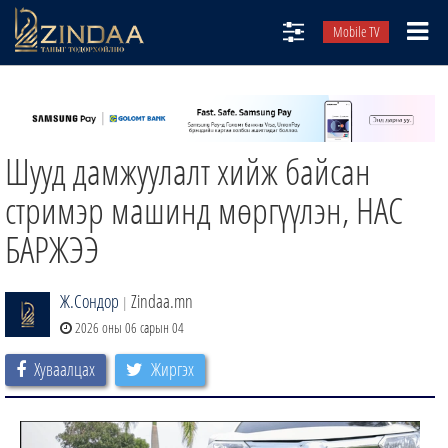
Mobile TV
НИЙТЛЭЛЧИД
ТВ8
Шууд дамжуулалт хийж байсан
ӨГЛӨӨНИЙ СОНИН
АУДИО ЗОХИОЛ
стримэр машинд мөргүүлэн, НАС
ЗИНДАА СЭТГҮҮЛ
БАРЖЭЭ
Ж.Сондор
Zindaa.mn
|
2026 оны 06 сарын 04
Хуваалцах
Жиргэх