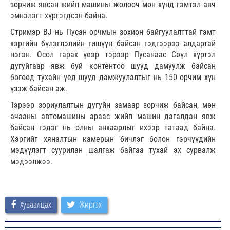
зорчиж явсан жийп машины жолооч мөн хүнд гэмтэл авч
эмнэлэгт хүргэгдсэн байна.
Стримэр BJ нь Пусан орчмын зохион байгуулалттай гэмт
хэргийн бүлэглэлийн гишүүн байсан гэдгээрээ алдартай
нэгэн. Осол гарах үеэр тэрээр Пусанаас Сөүл хүртэл
дугуйгаар явж буй контентоо шууд дамуулж байсан
бөгөөд тухайн үед шууд дамжуулалтыг нь 150 орчим хүн
үзэж байсан аж.
Тэрээр зориулалтын дугуйн замаар зорчиж байсан, мөн
ачааны автомашины араас жийп машин дагалдан явж
байсан гэдэг нь олны анхаарлыг ихээр татаад байна.
Хэргийг хяналтын камерын бичлэг болон гэрчүүдийн
мэдүүлэгт суурилан шалгаж байгаа тухай эх сурвалж
мэдээлжээ.
Хуваалцах
Жиргэх