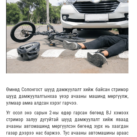
Өмнөд Солонгост шууд дамжуулалт хийж байсан стримэр
шууд дамжуулалтынхаа үеэр ачааны машинд мөргүүлж,
улмаар амиа алдсан хэрэг гарчээ.
Уг осол энэ сарын 2-ны өдөр гарсан бөгөөд BJ хэмээх
стримэр залуу дугуйтай шууд дамжуулалт хийж яваад
ачааны автомашинд мөргүүлсэн бөгөөд зүрх нь хаагдан
газар дээрээ нас баржээ. Тус ачааны автомашины араас