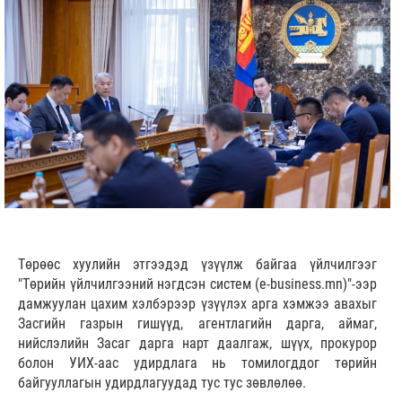
Төрөөс хуулийн этгээдэд үзүүлж байгаа үйлчилгээг
"Төрийн үйлчилгээний нэгдсэн систем (e-business.mn)"-ээр
дамжуулан цахим хэлбэрээр үзүүлэх арга хэмжээ авахыг
Засгийн газрын гишүүд, агентлагийн дарга, аймаг,
нийслэлийн Засаг дарга нарт даалгаж, шүүх, прокурор
болон УИХ-аас удирдлага нь томилогддог төрийн
байгууллагын удирдлагуудад тус тус зөвлөлөө.