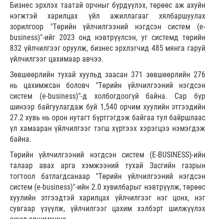
Бизнес эрхлэх таатай орчныг бүрдүүлэх, төрөөс аж ахуйн
нэгжтэй харилцах үйл ажиллагааг хялбаршуулах
зорилгоор "Төрийн үйлчилгээний нэгдсэн систем (е-
business)"-ийг 2023 онд нэвтрүүлсэн, уг системд төрийн
832 үйлчилгээг оруулж, бизнес эрхлэгчид 485 мянга гаруй
үйлчилгээг цахимаар авчээ.
Зөвшөөрлийн тухай хуульд заасан 371 зөвшөөрлийн 276
нь цахимжсан боловч "Төрийн үйлчилгээний нэгдсэн
систем (e-business)"-д холбогдоогүй байна. Сар бүр
шинээр байгуулагдаж буй 1,540 орчим хуулийн этгээдийн
27.2 хувь нь орон нутагт бүртгэгдэж байгаа тул байршлаас
үл хамааран үйлчилгээг тэгш хүртээх хэрэгцээ нэмэгдэж
байна.
Төрийн үйлчилгээний нэгдсэн систем (Е-BUSINESS)-ийн
талаар авах арга хэмжээний тухай Засгийн газрын
тогтоол батлагдсанаар "Төрийн үйлчилгээний нэгдсэн
систем (е-business)"-ийн 2.0 хувилбарыг нэвтрүүлж, төрөөс
хуулийн этгээдтэй харилцах үйлчилгээг нэг цонх, нэг
сувгаар үзүүлж, үйлчилгээг цахим хэлбэрт шилжүүлэх