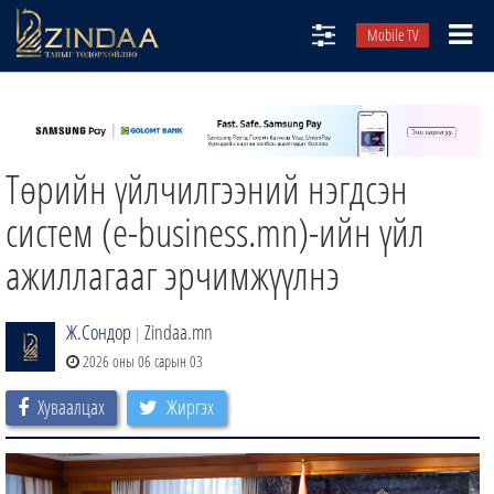
Mobile TV
НИЙТЛЭЛЧИД
ТВ8
Төрийн үйлчилгээний нэгдсэн
ӨГЛӨӨНИЙ СОНИН
АУДИО ЗОХИОЛ
систем (e-business.mn)-ийн үйл
ЗИНДАА СЭТГҮҮЛ
ажиллагааг эрчимжүүлнэ
Ж.Сондор
Zindaa.mn
|
2026 оны 06 сарын 03
Хуваалцах
Жиргэх