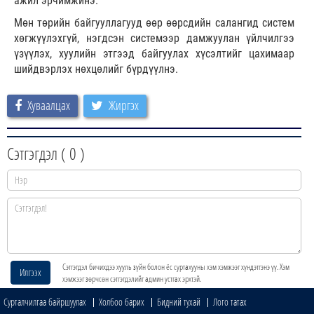
ажил эрчимжинэ.
Мөн төрийн байгууллагууд өөр өөрсдийн салангид систем
хөгжүүлэхгүй, нэгдсэн системээр дамжуулан үйлчилгээ
үзүүлэх, хуулийн этгээд байгуулах хүсэлтийг цахимаар
шийдвэрлэх нөхцөлийг бүрдүүлнэ.
Хуваалцах
Жиргэх
Сэтгэгдэл (
0
)
Сэтгэгдэл бичихдээ хууль зүйн болон ёс суртахууны хэм хэмжээг хүндэтгэнэ үү. Хэм
Илгээх
хэмжээг зөрчсөн сэтгэгдэлийг админ устгах эрхтэй.
Сурталчилгаа байршуулах
Холбоо барих
Бидний тухай
Лого татах