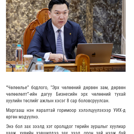
“Чөлөөлье” бодлого, "Эрх чөлөөний дөрвөн зам, дөрвөн
чөлөөлөлт”-ийн дагуу Бизнесийн эрх чөлөөний тухай
хуулийн төслийг ажлын хэсэг 8 сар боловсруулсан.
Маргааш нэн яаралтай горимоор хэлэлцүүлэхээр УИХ-д
өргөн мэдүүлнэ.
Энэ бол зах зээлд хэт оролцдог төрийн зуршлыг хуулиар
хааж, хувийн хэвшилдээ зах зээл, орон зай нээж буй