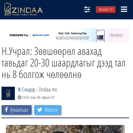
Mobile TV
НИЙТЛЭЛЧИД
ТВ8
Н.Учрал: Зөвшөөрөл авахад
ӨГЛӨӨНИЙ СОНИН
АУДИО ЗОХИОЛ
тавьдаг 20-30 шаардлагыг дээд тал
ЗИНДАА СЭТГҮҮЛ
нь 8 болгож чөлөөлнө
Ж.Сондор
Zindaa.mn
|
2026 оны 06 сарын 03
Хуваалцах
Жиргэх