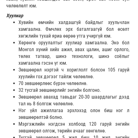
чөлөөлөлт юм.
Хуулиар
Хувийн өмчийн халдашгүй байдлыг хуульчлан
хамгаална. Өмчлөх эрх баталгаагүй бол өсөлт
хөгжлийн тухай яриа өөрөө утга учиргүй юм.
Хөрөнгө оруулалтыг хуулиар хамгаална. Энэ бол
Монгол хүний хийх ажил, авах цалин, ашиг орлого,
төлөх татвар, шинэ технологи, шинэ соёлыг
хамгаална гэсэн үг юм.
Зөвшөөрөл нэртэй ч хориглолт болсон 105 гаруй
хуулийн гох дэгээг тайлж чөлөөлнө.
70 зөвшөөрлөөс бүрэн чөлөөлнө.
32 тусгай зөвшөөрлийг энгийн болгоно.
Зөвшөөрөл авахад тавьдаг 20-30 шаардлагыг дээд
тал нь 8 болгож чөлөөлнө.
Нэг үйл ажиллагаа эрхлэхэд олон биш нэг л
зөвшөөрөлтэй болно.
Мэргэжлийн нэгдсэн холбоод 120 гаруй энгийн
зөвшөөрөл олгож, төрийн ачааг хөнгөлнө.
Тусгай зөвшөөрөл 5 жил биш 10 жил, энгийн