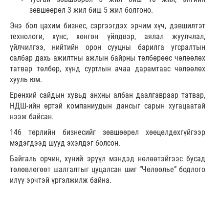
зөвшөөрөл 3 жил биш 5 жил болгоно.
Энэ бол цахим бизнес, сэргээгдэх эрчим хүч, дэвшилтэт
технологи, хүнс, хөнгөн үйлдвэр, аялал жуулчлал,
үйлчилгээ, нийтийн орон сууцны барилга угсралтын
салбар дахь ажилтны ажлын байрны төлбөрөөс чөлөөлөх
татвар төлбөр, хүнд суртлын ачаа дарамтаас чөлөөлөх
хууль юм.
Ерөнхий сайдын хувьд анхны албан даалгавраар татвар,
НДШ-ийн өртэй компаниудын дансыг сарын хугацаатай
нээж байсан.
146 төрлийн бизнесийг зөвшөөрөл хөөцөлдөхгүйгээр
мэдэгдээд шууд эхэлдэг болсон.
Байгаль орчин, хүний эрүүл мэндэд нөлөөтэйгээс бусад
төлөвлөгөөт шалгалтыг цуцалсан шиг “Чөлөөлье” бодлого
илүү эрчтэй үргэлжилж байна.