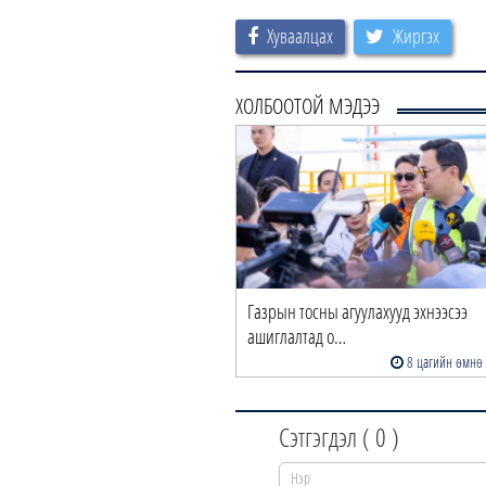
Хуваалцах
Жиргэх
ХОЛБООТОЙ МЭДЭЭ
Газрын тосны агуулахууд эхнээсээ
ашиглалтад о…
8 цагийн өмнө
Сэтгэгдэл (
0
)