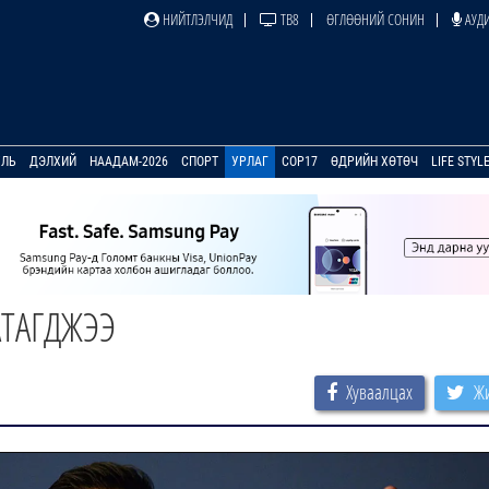
НИЙТЛЭЛЧИД
ТВ8
ӨГЛӨӨНИЙ СОНИН
АУДИ
УЛЬ
ДЭЛХИЙ
НААДАМ-2026
СПОРТ
УРЛАГ
COP17
ӨДРИЙН ХӨТӨЧ
LIFE STYL
АТАГДЖЭЭ
Хуваалцах
Жи