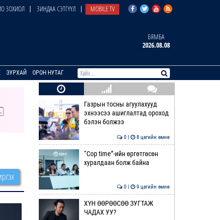
О ЗОХИОЛ
ЗИНДАА СЭТГҮҮЛ
MOBILE TV
БЯМБА
2026.08.08
E
ЗУРХАЙ
ОРОН НУТАГ
Газрын тосны агуулахууд
эхнээсээ ашиглалтад ороход
бэлэн болжээ
0 |
8 цагийн өмнө
“Cop time”-ийн өргөтгөсөн
хуралдаан болж байна
ргэх
0 |
9 цагийн өмнө
ХҮН ӨӨРӨӨСӨӨ ЗУГТАЖ
ЧАДАХ УУ?