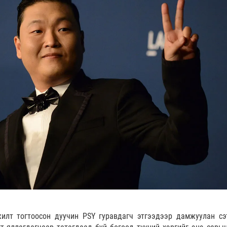
илт тогтоосон дуучин PSY гуравдагч этгээдээр дамжуулан сэ