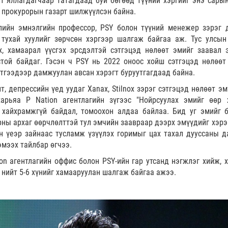
т яллагдагчаар татагдаад буй бөгөөд түүний хэргийг энэ сарын
н прокурорын газарт шилжүүлсэн байна.
лийн эмнэлгийн профессор, PSY болон түүний менежер зэрэг 
 тухай хуулийг зөрчсөн хэргээр шалгаж байгаа аж. Тус улсын
х, хамаарал үүсгэх эрсдэлтэй сэтгэцэд нөлөөт эмийг заавал 
той байдаг. Гэсэн ч PSY нь 2022 оноос хойш сэтгэцэд нөлөөт
тгээдээр дамжуулан авсан хэрэгт буруутгагдаад байна.
т, депрессийн үед уудаг Xanaх, Stilnox зэрэг сэтгэцэд нөлөөт э
арьяа P Nation агентлагийн зүгээс "Нойрсуулах эмийг өөр 
хайхрамжгүй байдал, томоохон алдаа байлаа. Бид уг эмийг 
рны архаг өөрчлөлттэй тул эмчийн заавраар дээрх эмүүдийг хэрэ
н үеэр зайнаас тусламж үзүүлэх горимыг цах тахал дууссаны д
эмээх тайлбар өгчээ.
on агентлагийн
оффис болон PSY-ийн гар утсанд нэгжлэг хийж, х
 нийт 5-6 хүнийг хамааруулан шалгаж байгаа ажээ.