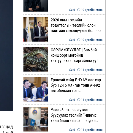
0 |
10 цагийн өмнө
2026 оны төсвийн
тодотголын төслийн олон
нийтийн хэлэлцүүлэг боллоо
0 |
10 цагийн өмнө
СЭРЭМЖЛҮҮЛЭГ | Бамбай
хоншоорт могойнд
хатгуулахаас сэргийлнэ үү!
0 |
11 цагийн өмнө
Ерөнхий сайд БНХАУ-аас сар
бүр 12-15 мянган тонн АИ-92
автобензин тогт…
0 |
11 цагийн өмнө
Улаанбаатарын утааг
бууруулах төслийг “Чингис
хаан баялгийн сан нэгдэл…
тгэцэд
0 |
11 цагийн өмнө