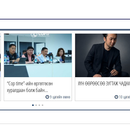
“Cop time”-ийн өргөтгөсөн
ХҮН ӨӨРӨӨСӨӨ ЗУГТАЖ ЧАДАХ 
хуралдаан болж байн…
9 цагийн өмнө
10 цаги