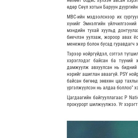
нөлөөт бодис хүлээн авсан хэрэг
өдөр Сөүл хотын Баруун дүүргий
MBC-ийн мэдээлснээр их сургуу
хүнийг Эмнэлгийн үйлчилгээний
мэндийн тухай хуульд донтуула
биечлэн уулзаж, жороор авах ёс
менежер болон бусад гуравдагч э
Тэрээр нойргүйдэл, сэтгэл түгшил
хэрэглэдэг байсан ба түүний х
дамжуулж авхуулсан нь бидний 
нэрийг ашиглан аваагүй. PSY ной
байсан бөгөөд зөвхөн цар тахлы
үргэлжүүлсэн нь алдаа боллоо" х
Цагдаагийн байгууллагаас P Nati
прокурорт шилжүүлжээ. Уг хэрэгт