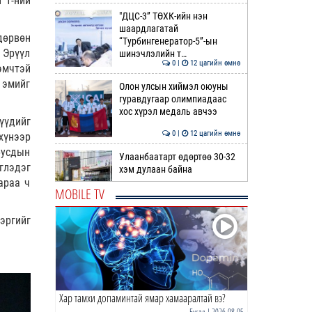
 1-ний
"ДЦС-3” ТӨХК-ийн нэн
шаардлагатай
дөрвөн
“Турбингенератор-5”-ын
 Эрүүл
шинэчлэлийн т…
0 |
12 цагийн өмнө
эмчтэй
 эмийг
Олон улсын хиймэл оюуны
гуравдугаар олимпиадаас
хос хүрэл медаль авчээ
мүүдийг
0 |
12 цагийн өмнө
хүнээр
бусдын
Улаанбаатарт өдөртөө 30-32
глэдэг
хэм дулаан байна
араа ч
MOBILE TV
0 |
13 цагийн өмнө
эргийг
ДОРНЫН ЗУРХАЙ | Морь,
нохой жилтнээ аливаа үйлийг
хийхэд эерэг сайн
0 |
13 цагийн өмнө
Хар тамхи допаминтай ямар хамааралтай вэ?
ӨГЛӨӨНИЙ МЭНД!
Бусад
| 2026-08-05