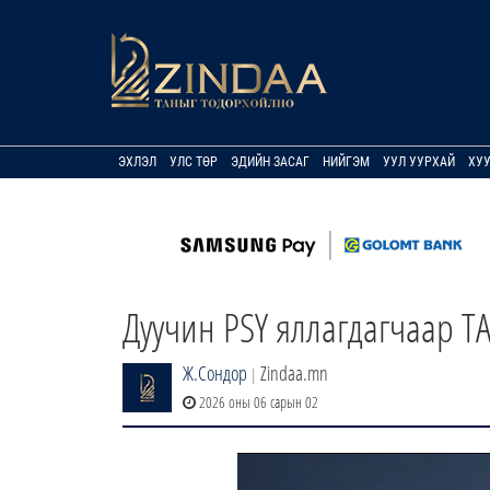
ЭХЛЭЛ
УЛС ТӨР
ЭДИЙН ЗАСАГ
НИЙГЭМ
УУЛ УУРХАЙ
ХУ
Дуучин PSY яллагдагчаар Т
Ж.Сондор
Zindaa.mn
|
2026 оны 06 сарын 02