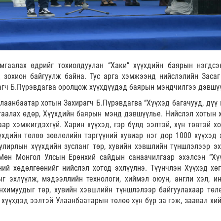
мгаалах өдрийг тохиолдуулан “Хаки” хүүхдийн баярын нэгдсэ
 зохион байгуулж байна. Тус арга хэмжээнд нийслэлийн Засаг
агч Б.Пүрэвдагва оролцож хүүхдүүдэд баярын мэндчилгээ дэвшү
лаанбаатар хотын Захирагч Б.Пүрэвдагва “Хүүхэд багачууд, дүү 
гаалах өдөр, Хүүхдийн баярын мэнд дэвшүүлье. Нийслэл хотын 
ар хэмжигдэхгүй. Харин хүүхэд, гэр бүлд ээлтэй, хүн төвтэй хо
үхдийн төлөө зөвлөлийн тэргүүний хувиар нэг дор 1000 хүүхэд 
улирлын хүүхдийн зусланг төр, хувийн хэвшлийн түншлэлээр эх
Мөн Монгол Улсын Ерөнхий сайдын санаачилгаар эхэлсэн “Хү
ний хөдөлгөөнийг нийслэл хотод эхлүүлнэ. Түүнчлэн Хүүхэд хө
 эхлүүлж, мэдээллийн технологи, хиймэл оюун, англи хэл, ин
анхимуудыг төр, хувийн хэвшлийн түншлэлээр байгуулахаар төл
, хүүхдэд ээлтэй Улаанбаатарын төлөө хүн бүр за гэж, заавал хи