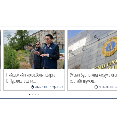
Нийслэлийн иргэд Хотын дарга
Улсын бүртгэгчид хахууль өгс
Б.Пүрэвдагвад та…
хэргийг шүүхэд…
2026 оны 07 сарын 27
2026 оны 07 с