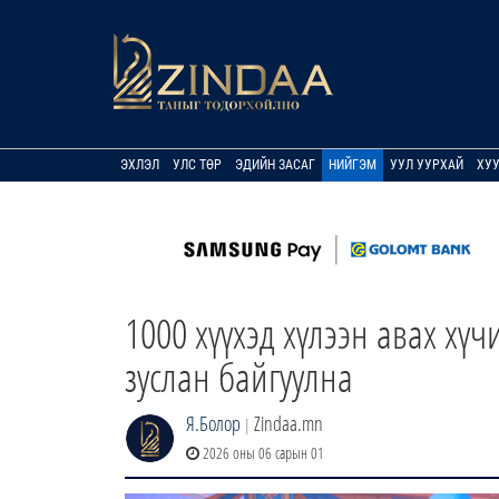
ЭХЛЭЛ
УЛС ТӨР
ЭДИЙН ЗАСАГ
НИЙГЭМ
УУЛ УУРХАЙ
ХУ
1000 хүүхэд хүлээн авах хү
зуслан байгуулна
Я.Болор
Zindaa.mn
|
2026 оны 06 сарын 01