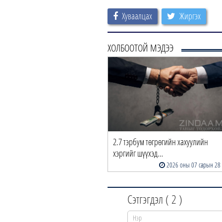
Хуваалцах
Жиргэх
ХОЛБООТОЙ МЭДЭЭ
2.7 тэрбум төгрөгийн хахуулийн
хэргийг шүүхэд…
2026 оны 07 сарын 28
Сэтгэгдэл (
2
)