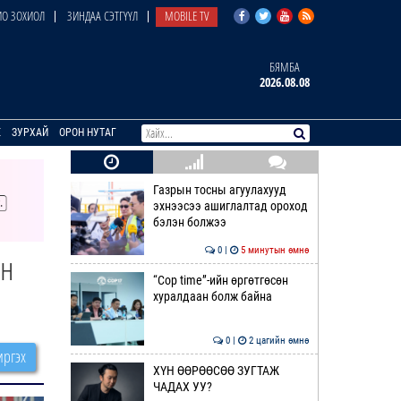
О ЗОХИОЛ
ЗИНДАА СЭТГҮҮЛ
MOBILE TV
БЯМБА
2026.08.08
E
ЗУРХАЙ
ОРОН НУТАГ
Газрын тосны агуулахууд
эхнээсээ ашиглалтад ороход
бэлэн болжээ
0 |
5 минутын өмнө
йн
“Cop time”-ийн өргөтгөсөн
хуралдаан болж байна
0 |
2 цагийн өмнө
ргэх
ХҮН ӨӨРӨӨСӨӨ ЗУГТАЖ
ЧАДАХ УУ?