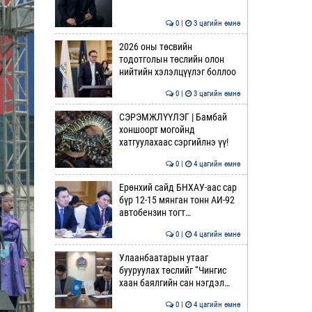
0 |
3 цагийн өмнө
2026 оны төсвийн
тодотголын төслийн олон
нийтийн хэлэлцүүлэг боллоо
0 |
3 цагийн өмнө
СЭРЭМЖЛҮҮЛЭГ | Бамбай
хоншоорт могойнд
хатгуулахаас сэргийлнэ үү!
0 |
4 цагийн өмнө
Ерөнхий сайд БНХАУ-аас сар
бүр 12-15 мянган тонн АИ-92
автобензин тогт…
0 |
4 цагийн өмнө
Улаанбаатарын утааг
бууруулах төслийг “Чингис
хаан баялгийн сан нэгдэл…
0 |
4 цагийн өмнө