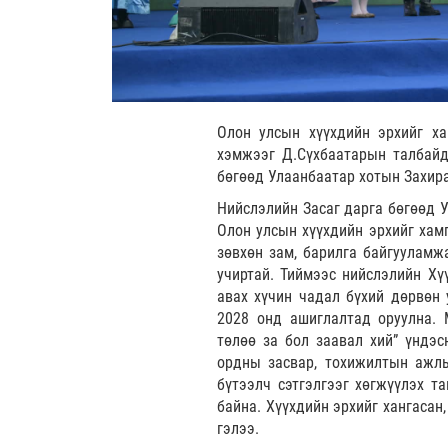
Олон улсын хүүхдийн эрхийг ха
хэмжээг Д.Сүхбаатарын талбайд
бөгөөд Улаанбаатар хотын Захир
Нийслэлийн Засаг дарга бөгөөд У
Олон улсын хүүхдийн эрхийг хам
зөвхөн зам, барилга байгууламжа
учиртай. Тиймээс нийслэлийн Хү
авах хүчин чадал бүхий дөрвөн 
2028 онд ашиглалтад оруулна. 
төлөө за бол заавал хий” үндэс
ордны засвар, тохижилтын ажлыг
бүтээлч сэтгэлгээг хөгжүүлэх т
байна. Хүүхдийн эрхийг хангасан
гэлээ.