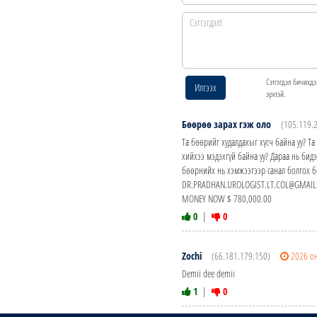
Сэтгэгдэл бичихдэ
Илгээх
эрхтэй.
Бөөрөө зарах гэж оло
(105.119.
Та бөөрийг худалдахыг хүсч байна уу? Т
хийхээ мэдэхгүй байна уу? Дараа нь б
бөөрнийх нь хэмжээгээр санал болгох б
DR.PRADHAN.UROLOGIST.LT.COL@GMAIL.CO
MONEY NOW $ 780,000.00
0
|
0
Zochi
(66.181.179.150)
2026 о
Demii dee demii
1
|
0