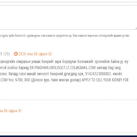
э хууль зүйн болон ёс суртахууны хэм хэмжээг хүндэтгэнэ үү. Хэм хэмжээг зөрчсөн сэтгэгдэлийг админ устгах
29.129)
2026 оны 06 сарын 02
а санхүүгийн хямралын улмаас бөөрийг зарж борлуулах боломжийг эрэлхийлж байна уу, юу
идэнтэй холбоо бариад DR.PRADHAN.UROLOGIST.LT.COL@GMAIL.COM хаягаар бид танд
олно. Яагаад гэвэл манай эмнэлэгт бөөрний дутагдалд орж, 91424323800802. имэйл:
M Yнэ: $780, 000 (Долоон зуун, Наян мянган доллар) APPLY TO SELL YOUR KIDNEY FOR
ны 06 сарын 01