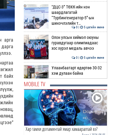
"ДЦС-3” ТӨХК-ийн нэн
шаардлагатай
“Турбингенератор-5”-ын
шинэчлэлийн т…
0 |
5 цагийн өмнө
Олон улсын хиймэл оюуны
н арга
гуравдугаар олимпиадаас
 дарга
хос хүрэл медаль авчээ
үллээ.
0 |
5 цагийн өмнө
нартаа
Улаанбаатарт өдөртөө 30-32
хөгжил
хэм дулаан байна
т байх
MOBILE TV
хүлээн
0 |
6 цагийн өмнө
лүүлж,
үхдийн
ДОРНЫН ЗУРХАЙ | Морь,
гжлийн
нохой жилтнээ аливаа үйлийг
новац,
хийхэд эерэг сайн
өвлөөд
0 |
6 цагийн өмнө
йцгээе”
Хар тамхи допаминтай ямар хамааралтай вэ?
ӨГЛӨӨНИЙ МЭНД!
Бусад
| 2026-08-05