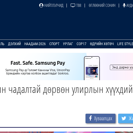
НИЙТЛЭЛЧИД
ТВ8
ӨГЛӨӨНИЙ СОНИН
АУДИ
УЛЬ
ДЭЛХИЙ
НААДАМ-2026
СПОРТ
УРЛАГ
COP17
ӨДРИЙН ХӨТӨЧ
LIFE STYL
чин чадалтай дөрвөн улирлын хүүхди
Хуваалцах
Жи