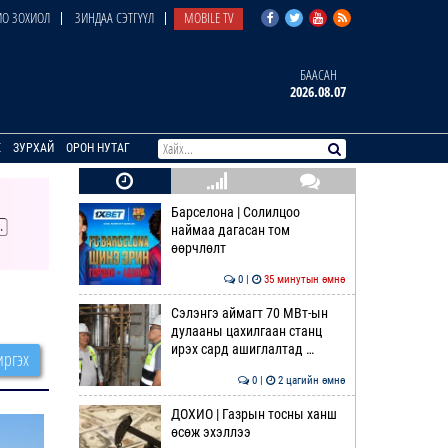
О ЗОХИОЛ
ЗИНДАА СЭТГҮҮЛ
MOBILE TV
БААСАН
2026.08.07
E
ЗУРХАЙ
ОРОН НУТАГ
Барселона | Солилцоо
наймаа дагасан том
өөрчлөлт
0 |
35 минутын өмнө
Сэлэнгэ аймагт 70 МВт-ын
дулааны цахилгаан станц
ирэх сард ашиглалтад …
ргэх
0 |
2 цагийн өмнө
ДОХИО | Газрын тосны ханш
өсөж эхэллээ