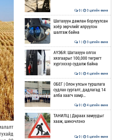
0 |
3 цагийн өмнө
Шатахуун дамлан борлуулсан
хоёр зөрчлийг илрүүлэн
шалгаж байна
1 |
3 цагийн өмнө
АҮЭБЯ: Шатахуун олгох
хязгаарыг 100,000 төгрөгт
хүргэхээр судалж байна
0 |
4 цагийн өмнө
ОБЕГ | Олон улсын туршлага
судлах сургалт, дадлагад 14
алба хаагч хамр…
0 |
4 цагийн өмнө
ТАНИЛЦ | Дараах замуудыг
хааж, шинэчлэнэ
иалалт
тухайд
0 |
5 цагийн өмнө