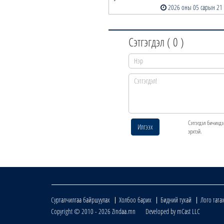
2026 оны 05 сарын 21
Сэтгэгдэл (
0
)
Сэтгэгдэл бичихдэ
Илгээх
эрхтэй.
Сурталчилгаа байршуулах
Холбоо барих
Бидний тухай
Лого тата
Copyright © 2010 - 2026 Zindaa.mn Developed by mCast LLC