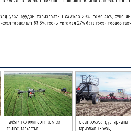
 талбайд тариалалт хийхээр төлөвлөж байгаагаас бэлтгэл а
хад улаанбуудай тариалалтын хэмжээ 39%, төмс 46%, хүнсний
эжээл тариалалт 83.5%, тосны ургамал 27% бага гэсэн тооцоо гар
Талбайн хөнөөлт организмтой
Улсын хэмжээнд үр тарианы
тэмцэх, тархалтыг…
тариалалт 13 хувь, …