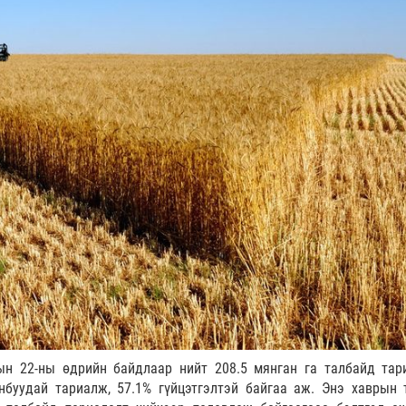
н 22-ны өдрийн байдлаар нийт 208.5 мянган га талбайд тар
нбуудай тариалж, 57.1% гүйцэтгэлтэй байгаа аж. Энэ хаврын 