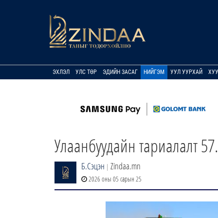
ЭХЛЭЛ
УЛС ТӨР
ЭДИЙН ЗАСАГ
НИЙГЭМ
УУЛ УУРХАЙ
ХУ
Улаанбуудайн тариалалт 57
Б.Сэцэн
Zindaa.mn
|
2026 оны 05 сарын 25