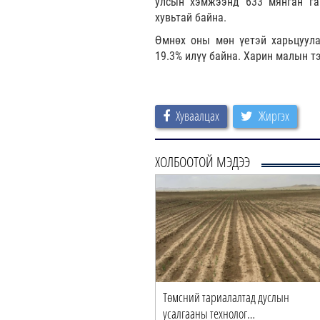
улсын хэмжээнд 633 мянган га
хувьтай байна.
Өмнөх оны мөн үетэй харьцуула
19.3% илүү байна. Харин малын т
Хуваалцах
Жиргэх
ХОЛБООТОЙ МЭДЭЭ
Төмсний тариалалтад дуслын
усалгааны технолог…