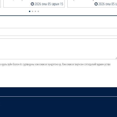
2026 оны 05 сарын 15
2026 оны 05 с
э хууль зүйн болон ёс суртахууны хэм хэмжээг хүндэтгэнэ үү. Хэм хэмжээг зөрчсөн сэтгэгдэлийг админ устгах
х