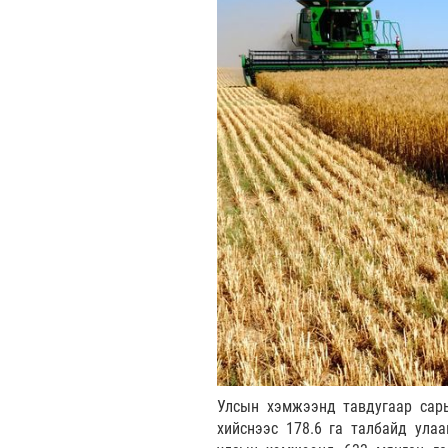
Улсын хэмжээнд тавдугаар сары
хийснээс 178.6 га талбайд улаа