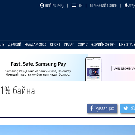
НИЙТЛЭЛЧИД
ТВ8
ӨГЛӨӨНИЙ СОНИН
АУДИ
УЛЬ
ДЭЛХИЙ
НААДАМ-2026
СПОРТ
УРЛАГ
COP17
ӨДРИЙН ХӨТӨЧ
LIFE STYL
.1% байна
Хуваалцах
Жи