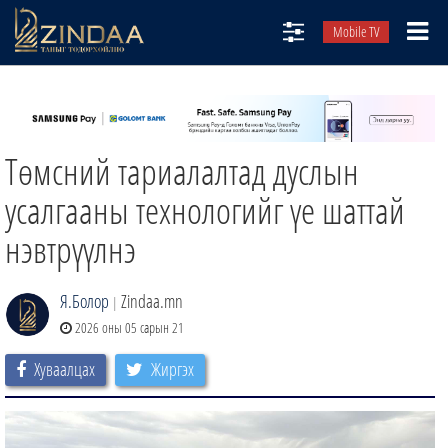
Mobile TV
НИЙТЛЭЛЧИД
ТВ8
Төмсний тариалалтад дуслын
ӨГЛӨӨНИЙ СОНИН
АУДИО ЗОХИОЛ
усалгааны технологийг үе шаттай
ЗИНДАА СЭТГҮҮЛ
нэвтрүүлнэ
Я.Болор
Zindaa.mn
|
2026 оны 05 сарын 21
Хуваалцах
Жиргэх