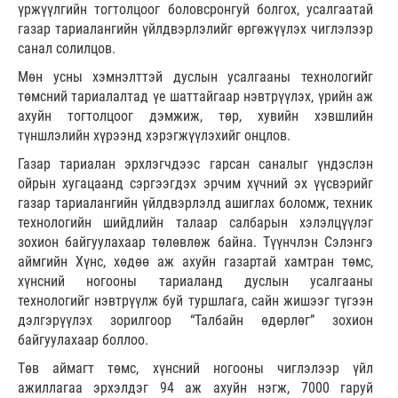
үржүүлгийн тогтолцоог боловсронгуй болгох, усалгаатай
газар тариалангийн үйлдвэрлэлийг өргөжүүлэх чиглэлээр
санал солилцов.
Мөн усны хэмнэлттэй дуслын усалгааны технологийг
төмсний тариалалтад үе шаттайгаар нэвтрүүлэх, үрийн аж
ахуйн тогтолцоог дэмжиж, төр, хувийн хэвшлийн
түншлэлийн хүрээнд хэрэгжүүлэхийг онцлов.
Газар тариалан эрхлэгчдээс гарсан саналыг үндэслэн
ойрын хугацаанд сэргээгдэх эрчим хүчний эх үүсвэрийг
газар тариалангийн үйлдвэрлэлд ашиглах боломж, техник
технологийн шийдлийн талаар салбарын хэлэлцүүлэг
зохион байгуулахаар төлөвлөж байна. Түүнчлэн Сэлэнгэ
аймгийн Хүнс, хөдөө аж ахуйн газартай хамтран төмс,
хүнсний ногооны тариаланд дуслын усалгааны
технологийг нэвтрүүлж буй туршлага, сайн жишээг түгээн
дэлгэрүүлэх зорилгоор “Талбайн өдөрлөг” зохион
байгуулахаар боллоо.
Төв аймагт төмс, хүнсний ногооны чиглэлээр үйл
ажиллагаа эрхэлдэг 94 аж ахуйн нэгж, 7000 гаруй