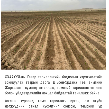
ХХААХҮЯ-ны Газар тариалангийн бодлогын хэрэгжилтийг
зохицуулах газрын дарга Д.Есөн-Эрдэнэ Төв аймгийн
Жаргалант суманд ажиллаж, төмсний тариалалтын явц
болон үйлдвэрлэлийн нөхцөл байдалтай танилцаж байна.
Ажлын хүрээнд төмс тариалагч иргэн, аж ахуйн
нэгжүүдийн санал хүсэлтийг сонсож, төмсний үр