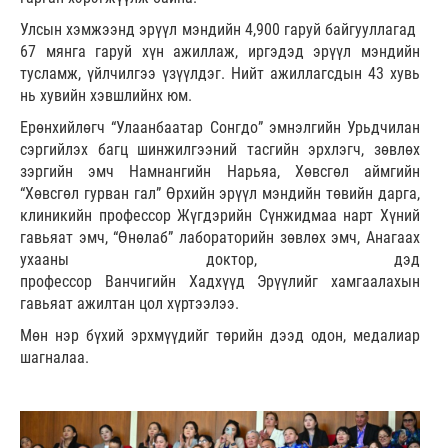
Улсын хэмжээнд эрүүл мэндийн 4,900 гаруй байгууллагад
67 мянга гаруй хүн ажиллаж, иргэдэд эрүүл мэндийн
тусламж, үйлчилгээ үзүүлдэг. Нийт ажиллагсдын 43 хувь
нь хувийн хэвшлийнх юм.
Ерөнхийлөгч “Улаанбаатар Сонгдо” эмнэлгийн Урьдчилан
сэргийлэх багц шинжилгээний тасгийн эрхлэгч, зөвлөх
зэргийн эмч Намнангийн Нарьяа, Хөвсгөл аймгийн
“Хөвсгөл гурван гал” Өрхийн эрүүл мэндийн төвийн дарга,
клиникийн профессор Жүгдэрийн Сүнжидмаа нарт Хүний
гавьяат эмч, “Өнөлаб” лабораторийн зөвлөх эмч, Анагаах
ухааны доктор, дэд
профессор Ванчигийн Хадхүүд Эрүүлийг хамгаалахын
гавьяат ажилтан цол хүртээлээ.
Мөн нэр бүхий эрхмүүдийг төрийн дээд одон, медалиар
шагналаа.