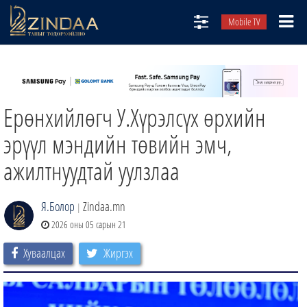
Mobile TV
НИЙТЛЭЛЧИД
ТВ8
Ерөнхийлөгч У.Хүрэлсүх өрхийн
ӨГЛӨӨНИЙ СОНИН
АУДИО ЗОХИОЛ
эрүүл мэндийн төвийн эмч,
ЗИНДАА СЭТГҮҮЛ
ажилтнуудтай уулзлаа
Я.Болор
Zindaa.mn
|
2026 оны 05 сарын 21
Хуваалцах
Жиргэх