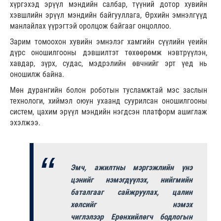
хүргэхэд эрүүл мэндийн салбар, түүний дотор хувийн
хэвшлийн эрүүл мэндийн байгууллага, Өрхийн эмнэлгүүд
манлайлах үүрэгтэй оролцож байгааг онцоллоо.
Зарим томоохон хувийн эмнэлэг хамгийн сүүлийн үеийн
дүрс оношилгооны дэвшилтэт төхөөрөмж нэвтрүүлэн,
хавдар, зүрх, судас, мэдрэлийн өвчнийг эрт үед нь
оношилж байна.
Мөн дурангийн болон роботын тусламжтай мэс заслын
технологи, хиймэл оюун ухаанд суурилсан оношилгооны
систем, цахим эрүүл мэндийн нэгдсэн платформ ашиглаж
эхэлжээ.
Эмч, ажилтны мэргэжлийн үнэ
цэнийг нэмэгдүүлэх, нийгмийн
баталгааг сайжруулах, цалин
хөлсийг нэмэх
чиглэлээр Ерөнхийлөгч бодлогын