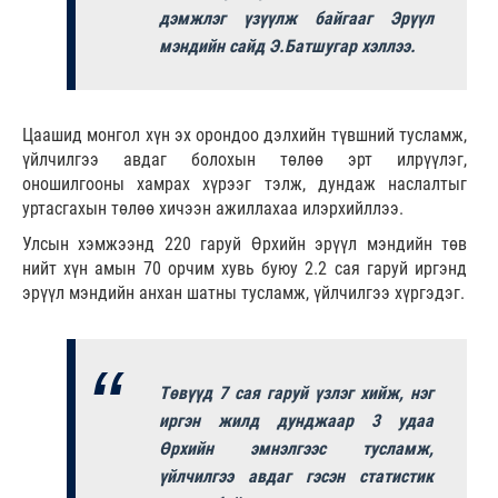
дэмжлэг үзүүлж байгааг Эрүүл
мэндийн сайд Э.Батшугар хэллээ.
Цаашид монгол хүн эх орондоо дэлхийн түвшний тусламж,
үйлчилгээ авдаг болохын төлөө эрт илрүүлэг,
оношилгооны хамрах хүрээг тэлж, дундаж наслалтыг
уртасгахын төлөө хичээн ажиллахаа илэрхийллээ.
Улсын хэмжээнд 220 гаруй Өрхийн эрүүл мэндийн төв
нийт хүн амын 70 орчим хувь буюу 2.2 сая гаруй иргэнд
эрүүл мэндийн анхан шатны тусламж, үйлчилгээ хүргэдэг.
Төвүүд 7 сая гаруй үзлэг хийж, нэг
иргэн жилд дунджаар 3 удаа
Өрхийн эмнэлгээс тусламж,
үйлчилгээ авдаг гэсэн статистик