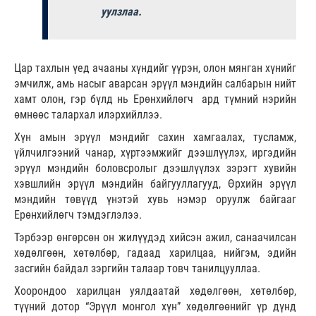
уулзлаа.
Цар тахлын үед ачааны хүндийг үүрэн, олон мянган хүнийг
эмчилж, амь насыг аварсан эрүүл мэндийн салбарын нийт
хамт олон, гэр бүлд нь Ерөнхийлөгч ард түмний нэрийн
өмнөөс талархал илэрхийллээ.
Хүн амын эрүүл мэндийг сахин хамгаалах, тусламж,
үйлчилгээний чанар, хүртээмжийг дээшлүүлэх, иргэдийн
эрүүл мэндийн боловсролыг дээшлүүлэх зэрэгт хувийн
хэвшлийн эрүүл мэндийн байгууллагууд, Өрхийн эрүүл
мэндийн төвүүд үнэтэй хувь нэмэр оруулж байгааг
Ерөнхийлөгч тэмдэглэлээ.
Тэрбээр өнгөрсөн он жилүүдэд хийсэн ажил, санаачилсан
хөдөлгөөн, хөтөлбөр, гадаад харилцаа, нийгэм, эдийн
засгийн байдал зэргийн талаар товч танилцууллаа.
Хоорондоо харилцан уялдаатай хөдөлгөөн, хөтөлбөр,
түүний дотор “Эрүүл монгол хүн” хөдөлгөөнийг үр дүнд