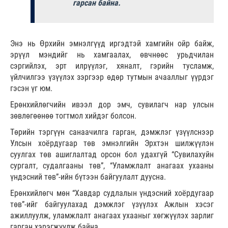
гарсан байна.
Энэ нь Өрхийн эмнэлгүүд иргэдтэй хамгийн ойр байж,
эрүүл мэндийг нь хамгаалах, өвчнөөс урьдчилан
сэргийлэх, эрт илрүүлэг, хяналт, гэрийн тусламж,
үйлчилгээ үзүүлэх зэргээр өдөр тутмын ачааллыг үүрдэг
гэсэн үг юм.
Ерөнхийлөгчийн ивээл дор эмч, сувилагч нар улсын
зөвлөгөөнөө тогтмол хийдэг болсон.
Төрийн тэргүүн санаачилга гарган, дэмжлэг үзүүлснээр
Улсын хоёрдугаар төв эмнэлгийн Эрхтэн шилжүүлэн
суулгах төв ашиглалтад орсон бол удахгүй “Сувилахуйн
сургалт, судалгааны төв”, “Уламжлалт анагаах ухааны
үндэсний төв”-ийн бүтээн байгуулалт дуусна.
Ерөнхийлөгч мөн “Хавдар судлалын үндэсний хоёрдугаар
төв”-ийг байгуулахад дэмжлэг үзүүлэх Ажлын хэсэг
ажиллуулж, уламжлалт анагаах ухааныг хөгжүүлэх зарлиг
гарган хэрэгжүүлж байна.