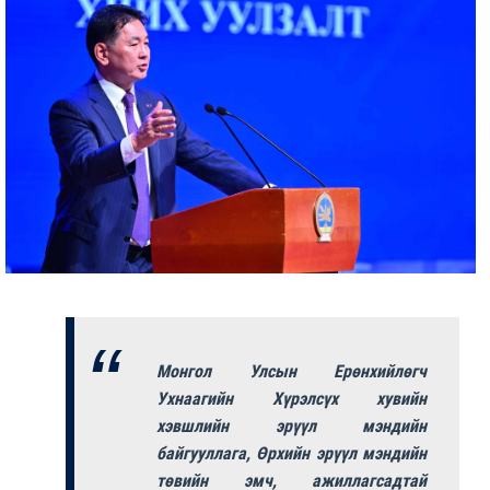
Монгол Улсын Ерөнхийлөгч
Ухнаагийн Хүрэлсүх хувийн
хэвшлийн эрүүл мэндийн
байгууллага, Өрхийн эрүүл мэндийн
төвийн эмч, ажиллагсадтай