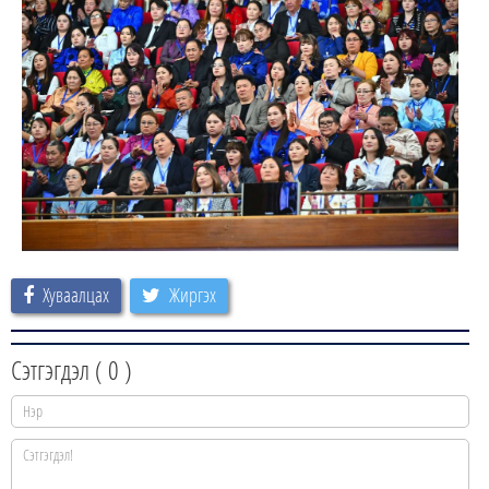
Хуваалцах
Жиргэх
Сэтгэгдэл (
0
)