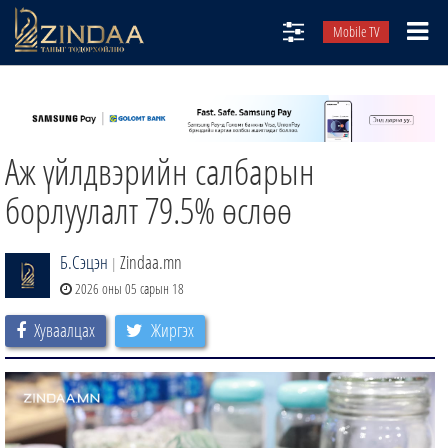
Mobile TV
НИЙТЛЭЛЧИД
ТВ8
Аж үйлдвэрийн салбарын
ӨГЛӨӨНИЙ СОНИН
АУДИО ЗОХИОЛ
борлуулалт 79.5% өслөө
ЗИНДАА СЭТГҮҮЛ
Б.Сэцэн
Zindaa.mn
|
2026 оны 05 сарын 18
Хуваалцах
Жиргэх