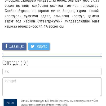
олборлох салбарын үйлдвэрлэл өмнөх оны мөн үеэс 67.5%
өссөн нь нийт салбарын өсөлтөд голчлон нөлөөлжээ.
Салбар бүрээр нь харвал метал бэлдэц, гурил, шохой,
ноолууран сүлжмэл эдлэл, самнасан ноолуур, цемент
зэрэг гол нэрийн бүтээгдэхүүний үйлдвэрлэлийн биет
хэмжээ өмнөх оноос 44.4% өссөн юм.
Хуваалцах
Жиргэх
Сэтгэгдэл (
0
)
Сэтгэгдэл бичихдээ хууль зүйн болон ёс суртахууны хэм хэмжээг хүндэтгэнэ үү. Хэм
Илгээх
хэмжээг зөрчсөн сэтгэгдэлийг админ устгах эрхтэй.