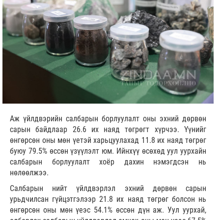
Аж үйлдвэрийн салбарын борлуулалт оны эхний дөрвөн
сарын байдлаар 26.6 их наяд төгрөгт хүрчээ. Үүнийг
өнгөрсөн оны мөн үетэй харьцуулахад 11.8 их наяд төгрөг
буюу 79.5% өссөн үзүүлэлт юм. Ийнхүү өсөхөд уул уурхайн
салбарын борлуулалт хоёр дахин нэмэгдсэн нь
нөлөөлжээ.
Салбарын нийт үйлдвэрлэл эхний дөрвөн сарын
урьдчилсан гүйцэтгэлээр 21.8 их наяд төгрөг болсон нь
өнгөрсөн оны мөн үеэс 54.1% өссөн дүн аж. Уул уурхай,