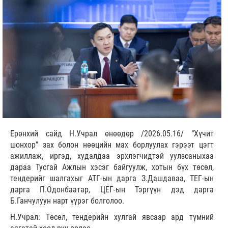
Ерөнхий сайд Н.Учрал өнөөдөр /2026.05.16/ “Хүчит
шонхор” зах болон нөөцийн мах борлуулах гэрээт цэгт
ажиллаж, иргэд, худалдаа эрхлэгчидтэй уулзсаныхаа
дараа Тусгай Ажлын хэсэг байгуулж, хотын бүх төсөл,
тендерийг шалгахыг АТГ-ын дарга З.Дашдаваа, ТЕГ-ын
дарга П.Одонбаатар, ЦЕГ-ын Тэргүүн дэд дарга
Б.Ганчулуун нарт үүрэг болголоо.
Н.Учрал: Төсөл, тендерийн хулгай явсаар ард түмний