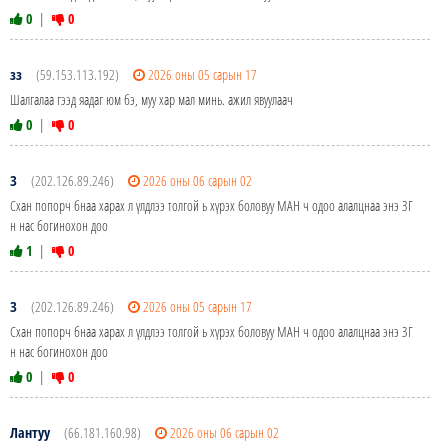
0
|
0
зз
(59.153.113.192)
2026 оны 05 сарын 17
Шалгалаа гээд яадаг юм бэ, муу хар мал минь. ажил явуулаач
0
|
0
З
(202.126.89.246)
2026 оны 06 сарын 02
Схан попорч бнаа харах л үлдлээ толгой ь хүрэх боловуу МАН ч одоо алалцнаа энэ ЗГ
н нас богинохон доо
1
|
0
З
(202.126.89.246)
2026 оны 05 сарын 17
Схан попорч бнаа харах л үлдлээ толгой ь хүрэх боловуу МАН ч одоо алалцнаа энэ ЗГ
н нас богинохон доо
0
|
0
Лантуу
(66.181.160.98)
2026 оны 06 сарын 02