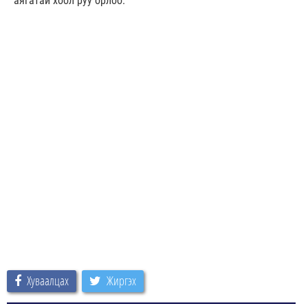
аягатай хоол руу орлоо.
Хуваалцах
Жиргэх