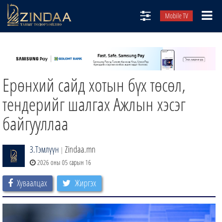
Mobile TV
НИЙТЛЭЛЧИД
ТВ8
Ерөнхий сайд хотын бүх төсөл,
ӨГЛӨӨНИЙ СОНИН
АУДИО ЗОХИОЛ
тендерийг шалгах Ажлын хэсэг
ЗИНДАА СЭТГҮҮЛ
байгууллаа
З.Тэмлүүн
Zindaa.mn
|
2026 оны 05 сарын 16
Хуваалцах
Жиргэх