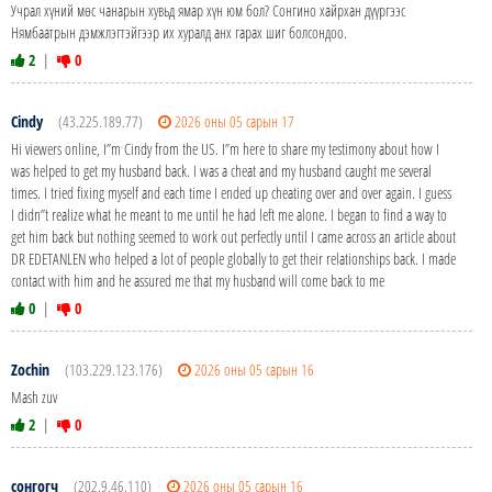
Учрал хүний мөс чанарын хувьд ямар хүн юм бол? Сонгино хайрхан дүүргээс
Нямбаатрын дэмжлэгтэйгээр их хуралд анх гарах шиг болсондоо.
2
|
0
Cindy
(43.225.189.77)
2026 оны 05 сарын 17
Hi viewers online, I”m Cindy from the US. I”m here to share my testimony about how I
was helped to get my husband back. I was a cheat and my husband caught me several
times. I tried fixing myself and each time I ended up cheating over and over again. I guess
I didn”t realize what he meant to me until he had left me alone. I began to find a way to
get him back but nothing seemed to work out perfectly until I came across an article about
DR EDETANLEN who helped a lot of people globally to get their relationships back. I made
contact with him and he assured me that my husband will come back to me
0
|
0
Zochin
(103.229.123.176)
2026 оны 05 сарын 16
Mash zuv
2
|
0
сонгогч
(202.9.46.110)
2026 оны 05 сарын 16