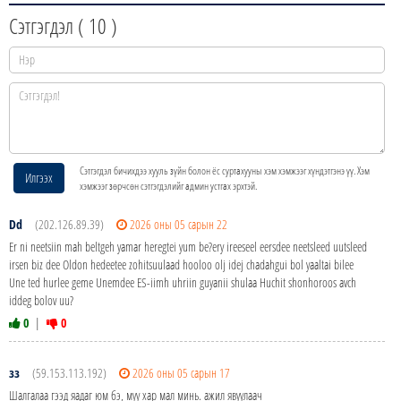
Сэтгэгдэл (
10
)
Сэтгэгдэл бичихдээ хууль зүйн болон ёс суртахууны хэм хэмжээг хүндэтгэнэ үү. Хэм
Илгээх
хэмжээг зөрчсөн сэтгэгдэлийг админ устгах эрхтэй.
Dd
(202.126.89.39)
2026 оны 05 сарын 22
Er ni neetsiin mah beltgeh yamar heregtei yum be?ery ireeseel eersdee neetsleed uutsleed
irsen biz dee Oldon hedeetee zohitsuulaad hooloo olj idej chadahgui bol yaaltai bilee
Une ted hurlee geme Unemdee ES-iimh uhriin guyanii shulaa Huchit shonhoroos avch
iddeg bolov uu?
0
|
0
зз
(59.153.113.192)
2026 оны 05 сарын 17
Шалгалаа гээд яадаг юм бэ, муу хар мал минь. ажил явуулаач