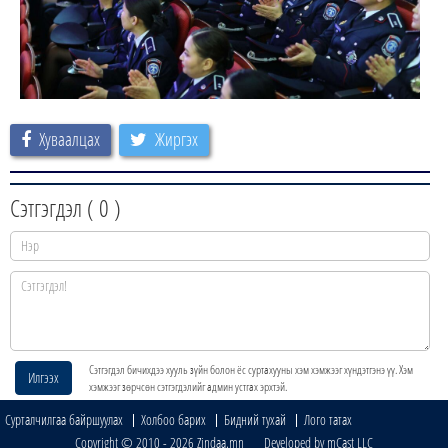
Хуваалцах
Жиргэх
Сэтгэгдэл (
0
)
Сэтгэгдэл бичихдээ хууль зүйн болон ёс суртахууны хэм хэмжээг хүндэтгэнэ үү. Хэм
Илгээх
хэмжээг зөрчсөн сэтгэгдэлийг админ устгах эрхтэй.
Сурталчилгаа байршуулах
Холбоо барих
Бидний тухай
Лого татах
Copyright © 2010 - 2026 Zindaa.mn Developed by mCast LLC