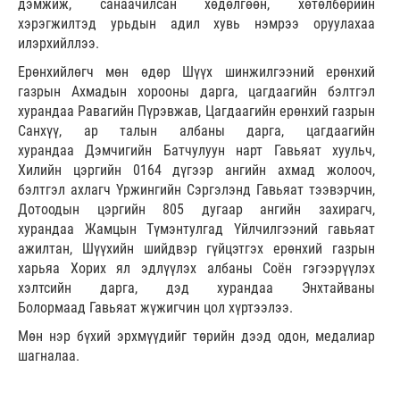
дэмжиж, санаачилсан хөдөлгөөн, хөтөлбөрийн
хэрэгжилтэд урьдын адил хувь нэмрээ оруулахаа
илэрхийллээ.
Ерөнхийлөгч мөн өдөр Шүүх шинжилгээний ерөнхий
газрын Ахмадын хорооны дарга, цагдаагийн бэлтгэл
хурандаа Равагийн Пүрэвжав, Цагдаагийн ерөнхий газрын
Санхүү, ар талын албаны дарга, цагдаагийн
хурандаа Дэмчигийн Батчулуун нарт Гавьяат хуульч,
Хилийн цэргийн 0164 дүгээр ангийн ахмад жолооч,
бэлтгэл ахлагч Үржингийн Сэргэлэнд Гавьяат тээвэрчин,
Дотоодын цэргийн 805 дугаар ангийн захирагч,
хурандаа Жамцын Түмэнтулгад Үйлчилгээний гавьяат
ажилтан, Шүүхийн шийдвэр гүйцэтгэх ерөнхий газрын
харьяа Хорих ял эдлүүлэх албаны Соён гэгээрүүлэх
хэлтсийн дарга, дэд хурандаа Энхтайваны
Болормаад Гавьяат жүжигчин цол хүртээлээ.
Мөн нэр бүхий эрхмүүдийг төрийн дээд одон, медалиар
шагналаа.