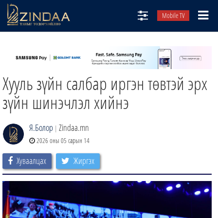
Mobile TV
НИЙТЛЭЛЧИД
ТВ8
Хууль зүйн салбар иргэн төвтэй эрх
ӨГЛӨӨНИЙ СОНИН
АУДИО ЗОХИОЛ
зүйн шинэчлэл хийнэ
ЗИНДАА СЭТГҮҮЛ
Я.Болор
Zindaa.mn
|
2026 оны 05 сарын 14
Хуваалцах
Жиргэх