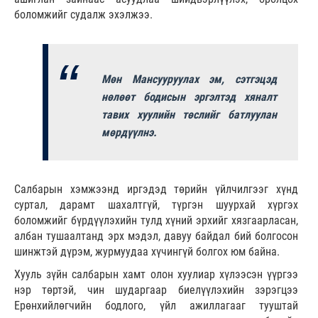
боломжийг судалж эхэлжээ.
Мөн Мансууруулах эм, сэтгэцэд
нөлөөт бодисын эргэлтэд хяналт
тавих хуулийн төслийг батлуулан
мөрдүүлнэ.
Салбарын хэмжээнд иргэдэд төрийн үйлчилгээг хүнд
суртал, дарамт шахалтгүй, түргэн шуурхай хүргэх
боломжийг бүрдүүлэхийн тулд хүний эрхийг хязгаарласан,
албан тушаалтанд эрх мэдэл, давуу байдал бий болгосон
шинжтэй дүрэм, журмуудаа хүчингүй болгох юм байна.
Хууль зүйн салбарын хамт олон хуулиар хүлээсэн үүргээ
нэр төртэй, чин шударгаар биелүүлэхийн зэрэгцээ
Ерөнхийлөгчийн бодлого, үйл ажиллагааг тууштай