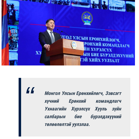
Монгол Улсын Ерөнхийлөгч, Зэвсэгт
хүчний Ерөнхий командлагч
Ухнаагийн Хүрэлсүх Хууль зүйн
салбарын бие бүрэлдэхүүний
төлөөлөлтэй уулзлаа.