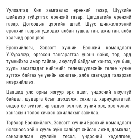
Уулзалтад Хил хамгаалах ерөнхий газар, Шүүхийн
шийдвэр гүйцэтгэх ерөнхий газар, Цагдаагийн ерөнхий
газар, Дотоодын цэргийн штаб, Шүүх шинжилгээний
ерөнхий газрын удирдах албан тушаалтан, ажилтан, алба
хаагчид оролцлоо.
Ерөнхийлөгч, Зэвсэгт хүчний Ерөнхий командлагч
У.Хүрэлсүх, өргөсөн тангарагтаа үнэнч байж, төр, ард
түмнийхээ амар тайван, аюулгүй байдлыг хангах, хүн биш,
хууль засагладаг нийгмийг төлөвшүүлэхийн төлөө хүчин
зүтгэж байгаа үе үеийн ажилтан, алба хаагчдад талархал
илэрхийллээ.
Цаашид улс орны язгуур эрх ашиг, үндэсний аюулгүй
байдал, шударга ёсыг дээдэлж, сахилга, хариуцлагатай,
өндөр ёс зүйтэй, иргэддээ ээлтэй, хүний эрх, эрх чөлөөг
хангахын төлөө хичээн ажиллахыг захилаа.
Тэрбээр Ерөнхийлөгч, Зэвсэгт хүчний Ерөнхий командлагч
болсноос хойш хууль зүйн салбарт хийсэн ажил, дэмжлэг,
санаачилсан хуулийн төсөл, үндэсний хөдөлгөөн,