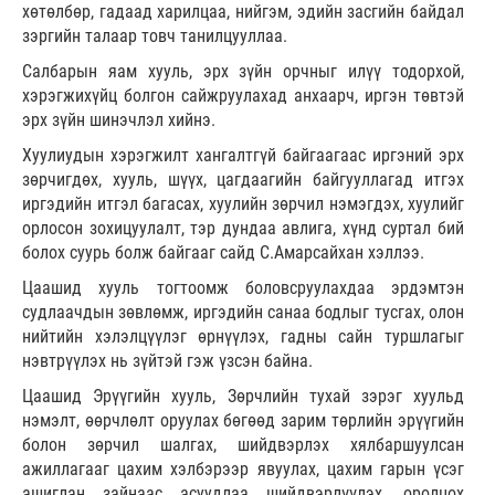
хөтөлбөр, гадаад харилцаа, нийгэм, эдийн засгийн байдал
зэргийн талаар товч танилцууллаа.
Салбарын яам хууль, эрх зүйн орчныг илүү тодорхой,
хэрэгжихүйц болгон сайжруулахад анхаарч, иргэн төвтэй
эрх зүйн шинэчлэл хийнэ.
Хуулиудын хэрэгжилт хангалтгүй байгаагаас иргэний эрх
зөрчигдөх, хууль, шүүх, цагдаагийн байгууллагад итгэх
иргэдийн итгэл багасах, хуулийн зөрчил нэмэгдэх, хуулийг
орлосон зохицуулалт, тэр дундаа авлига, хүнд суртал бий
болох суурь болж байгааг сайд С.Амарсайхан хэллээ.
Цаашид хууль тогтоомж боловсруулахдаа эрдэмтэн
судлаачдын зөвлөмж, иргэдийн санаа бодлыг тусгах, олон
нийтийн хэлэлцүүлэг өрнүүлэх, гадны сайн туршлагыг
нэвтрүүлэх нь зүйтэй гэж үзсэн байна.
Цаашид Эрүүгийн хууль, Зөрчлийн тухай зэрэг хуульд
нэмэлт, өөрчлөлт оруулах бөгөөд зарим төрлийн эрүүгийн
болон зөрчил шалгах, шийдвэрлэх хялбаршуулсан
ажиллагааг цахим хэлбэрээр явуулах, цахим гарын үсэг
ашиглан зайнаас асуудлаа шийдвэрлүүлэх, оролцох