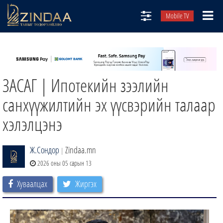
Mobile TV
НИЙТЛЭЛЧИД
ТВ8
ЗАСАГ | Ипотекийн зээлийн
ӨГЛӨӨНИЙ СОНИН
АУДИО ЗОХИОЛ
санхүүжилтийн эх үүсвэрийн талаар
ЗИНДАА СЭТГҮҮЛ
хэлэлцэнэ
Ж.Сондор
Zindaa.mn
|
2026 оны 05 сарын 13
Хуваалцах
Жиргэх