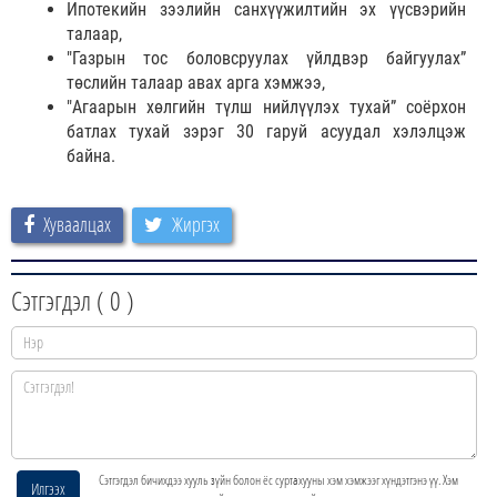
Ипотекийн зээлийн санхүүжилтийн эх үүсвэрийн
талаар,
"Газрын тос боловсруулах үйлдвэр байгуулах”
төслийн талаар авах арга хэмжээ,
"Агаарын хөлгийн түлш нийлүүлэх тухай” соёрхон
батлах тухай зэрэг 30 гаруй асуудал хэлэлцэж
байна.
Хуваалцах
Жиргэх
Сэтгэгдэл (
0
)
Сэтгэгдэл бичихдээ хууль зүйн болон ёс суртахууны хэм хэмжээг хүндэтгэнэ үү. Хэм
Илгээх