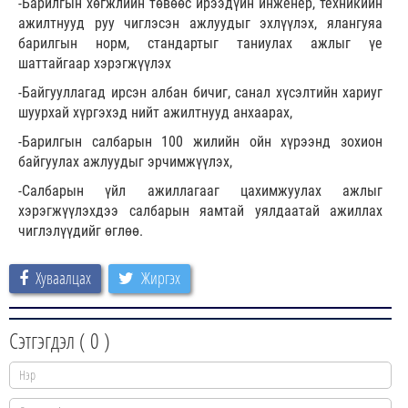
-Барилгын хөгжлийн төвөөс ирээдүйн инженер, техникийн
ажилтнууд руу чиглэсэн ажлуудыг эхлүүлэх, ялангуяа
барилгын норм, стандартыг таниулах ажлыг үе
шаттайгаар хэрэгжүүлэх
-Байгууллагад ирсэн албан бичиг, санал хүсэлтийн хариуг
шуурхай хүргэхэд нийт ажилтнууд анхаарах,
-Барилгын салбарын 100 жилийн ойн хүрээнд зохион
байгуулах ажлуудыг эрчимжүүлэх,
-Салбарын үйл ажиллагааг цахимжуулах ажлыг
хэрэгжүүлэхдээ салбарын яамтай уялдаатай ажиллах
чиглэлүүдийг өглөө.
Хуваалцах
Жиргэх
Сэтгэгдэл (
0
)