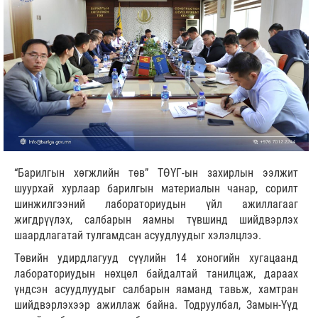
“Барилгын хөгжлийн төв” ТӨҮГ-ын захирлын ээлжит
шуурхай хурлаар барилгын материалын чанар, сорилт
шинжилгээний лабораториудын үйл ажиллагааг
жигдрүүлэх, салбарын яамны түвшинд шийдвэрлэх
шаардлагатай тулгамдсан асуудлуудыг хэлэлцлээ.
Төвийн удирдлагууд сүүлийн 14 хоногийн хугацаанд
лабораториудын нөхцөл байдалтай танилцаж, дараах
үндсэн асуудлуудыг салбарын яаманд тавьж, хамтран
шийдвэрлэхээр ажиллаж байна. Тодруулбал, Замын-Үүд