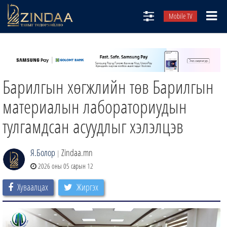
Mobile TV
НИЙТЛЭЛЧИД
ТВ8
Барилгын хөгжлийн төв Барилгын
ӨГЛӨӨНИЙ СОНИН
АУДИО ЗОХИОЛ
материалын лабораториудын
ЗИНДАА СЭТГҮҮЛ
тулгамдсан асуудлыг хэлэлцэв
Я.Болор
Zindaa.mn
|
2026 оны 05 сарын 12
Хуваалцах
Жиргэх