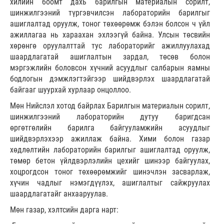
хилийн боомт дахь барилгын материалын сорилт,
шинжилгээний түргэвчилсэн лабораторийн барилгыг
ашиглалтад оруулж, тоног төхөөрөмж бэлэн болсон ч үйл
ажиллагаа нь хараахан эхлээгүй байна. Улсын төсвийн
хөрөнгө оруулалттай тус лабораторийг ажиллуулахад
шаардлагатай ашиглалтын зардал, төсөв болон
мэргэжлийн боловсон хүчний асуудлыг салбарын яамны
бодлогын дэмжлэгтэйгээр шийдвэрлэх шаардлагатай
байгааг шуурхай хурлаар онцоллоо.
Мөн Нийслэл хотод байрлах Барилгын материалын сорилт,
шинжилгээний лабораторийн дутуу баригдсан
өргөтгөлийн барилга байгууламжийн асуудлыг
шийдвэрлэхээр ажиллаж байна. Хими болон газар
хөдлөлтийн лабораторийн барилгыг ашиглалтад оруулж,
төмөр бетон үйлдвэрлэлийн цехийг шинээр байгуулах,
хоцрогдсон тоног төхөөрөмжийг шинэчлэн засварлаж,
хүчин чадлыг нэмэгдүүлэх, ашиглалтыг сайжруулах
шаардлагатайг анхааруулав.
Мөн газар, хэлтсийн дарга нарт: