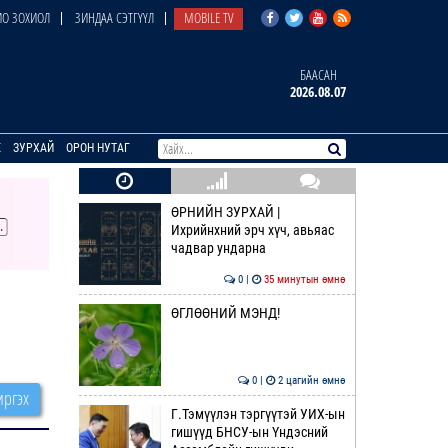
О ЗОХИОЛ
ЗИНДАА СЭТГҮҮЛ
MOBILE TV
БААСАН
2026.08.07
E
ЗУРХАЙ
ОРОН НУТАГ
ӨРНИЙН ЗУРХАЙ |
Ихрийнхний эрч хүч, авьяас
чадвар ундарна
0 |
35 минутын өмнө
ӨГЛӨӨНИЙ МЭНД!
0 |
2 цагийн өмнө
ргэх
Г.Тэмүүлэн тэргүүтэй УИХ-ын
гишүүд БНСУ-ын Үндэсний