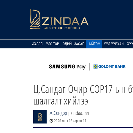
ЭХЛЭЛ
УЛС ТӨР
ЭДИЙН ЗАСАГ
НИЙГЭМ
УУЛ УУРХАЙ
ХУ
Ц.Сандаг-Очир СОР17-ын бү
шалгалт хийлээ
Ж.Сондор
Zindaa.mn
|
2026 оны 05 сарын 11