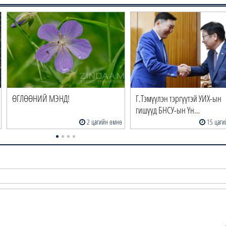
ӨГЛӨӨНИЙ МЭНД!
Г.Тэмүүлэн тэргүүтэй УИХ-ын
гишүүд БНСУ-ын Үн…
2 цагийн өмнө
15 цаги