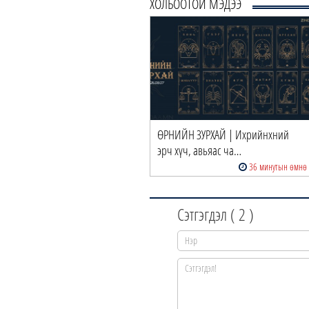
ХОЛБООТОЙ МЭДЭЭ
ӨРНИЙН ЗУРХАЙ | Ихрийнхний
эрч хүч, авьяас ча…
36 минутын өмнө
Сэтгэгдэл (
2
)