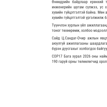
Өнөөдрийн байдлаар ерөнхий т
инженерийн шугам сүлжээ, ус х
хувийн гүйцэтгэлтэй байна. Мөн 
хувийн гүйцэтгэлтэй үргэлжилж б
Түүнчлэн хурлын үйл ажиллагаанд
тоног төхөөрөмж, холбоо мэдээл
Сайд Ц.Сандаг-Очир ажлын явцт
аюулгүй ажиллагааны шаардлагад
бүрэн дуусгахыг холбогдох байгуу
COP17 Бага хурал 2026 оны найм
190 гаруй орны төлөөлөгчид оро