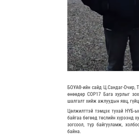
БОУАӨ-ийн сайд Ц.Сандаг-Очир, Т
өнөөдөр COP17 Бага хурлыг зохи
шалгалт хийж ажлуудын явц, гүйц
Цөлжилттэй тэмцэх тухай НҮБ-ын
байгаа бөгөөд төслийн хүрээнд х
зогсоол, түр байгууламж, холб
байна.