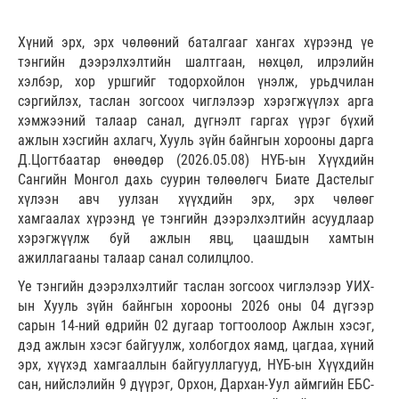
Хүний эрх, эрх чөлөөний баталгааг хангах хүрээнд үе
тэнгийн дээрэлхэлтийн шалтгаан, нөхцөл, илрэлийн
хэлбэр, хор уршгийг тодорхойлон үнэлж, урьдчилан
сэргийлэх, таслан зогсоох чиглэлээр хэрэгжүүлэх арга
хэмжээний талаар санал, дүгнэлт гаргах үүрэг бүхий
ажлын хэсгийн ахлагч, Хууль зүйн байнгын хорооны дарга
Д.Цогтбаатар өнөөдөр (2026.05.08) НҮБ-ын Хүүхдийн
Сангийн Монгол дахь суурин төлөөлөгч Биате Дастелыг
хүлээн авч уулзан хүүхдийн эрх, эрх чөлөөг
хамгаалах хүрээнд үе тэнгийн дээрэлхэлтийн асуудлаар
хэрэгжүүлж буй ажлын явц, цаашдын хамтын
ажиллагааны талаар санал солилцлоо.
Үе тэнгийн дээрэлхэлтийг таслан зогсоох чиглэлээр УИХ-
ын Хууль зүйн байнгын хорооны 2026 оны 04 дүгээр
сарын 14-ний өдрийн 02 дугаар тогтоолоор Ажлын хэсэг,
дэд ажлын хэсэг байгуулж, холбогдох яамд, цагдаа, хүний
эрх, хүүхэд хамгааллын байгууллагууд, НҮБ-ын Хүүхдийн
сан, нийслэлийн 9 дүүрэг, Орхон, Дархан-Уул аймгийн ЕБС-