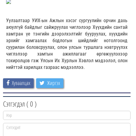
Уулзалтаар УИХ-ын Ажлын хэсэг сургуулийн орчин дахь
аюулгүй байдлыг сайжруулах чиглэлээр Хүүхдийн сантай
хамтран үе тэнгийн дээрэлхэлтийг бууруулах, хүүхдийн
эрхийг хамгаалах бодлогын шийдлийг нотолгоонд
суурилан боловсруулах, олон улсын туршлага нэвтрүүлэх
чиглэлээр хамтын ажиллагааг өргөжүүлэхээр
тохиролцов гэж Улсын Их Хурлын Хэвлэл мэдээлэл, олон
нийттэй харилцах газраас мэдээллээ.
Хуваалцах
Жиргэх
Сэтгэгдэл (
0
)