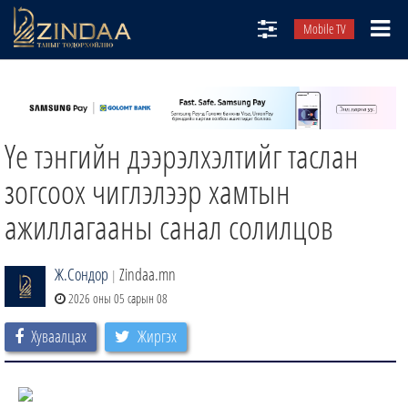
Mobile TV
НИЙТЛЭЛЧИД
ТВ8
Үе тэнгийн дээрэлхэлтийг таслан
ӨГЛӨӨНИЙ СОНИН
АУДИО ЗОХИОЛ
зогсоох чиглэлээр хамтын
ЗИНДАА СЭТГҮҮЛ
ажиллагааны санал солилцов
Ж.Сондор
Zindaa.mn
|
2026 оны 05 сарын 08
Хуваалцах
Жиргэх