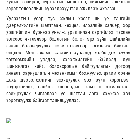
иудын захирал, сургалтын менежер, нийгмийн ажилтан
зэрэг төлөөллийн бүрэлдэхүүнтэй ажиллаж эхэлсэн.
Уулзалтын үеэр тус ажлын хэсэг нь үе тэнгийн
дээрэлхэлтийн шалтгаан, нөхцөл, илрэлийн хэлбэр, хор
уршгийг иж бүрнээр үнэлж, урьдчилан сэргийлэх, таслан
зогсоох чиглэлээр бодлогын болон эрх зүйн шийдлийн
санал боловсруулах зорилготойгоор ажиллаж байгааг
онцлов. Мөн ажлын хэсгийн хүрээнд холбогдох хууль
тогтоомжийн уялдаа, хэрэгжилтийн байдалд дүн
шинжилгээ хийх, боловсролын байгууллагын дотоод
хяналт, хариуцлагын механизмыг бэхжүүлэх, цахим орчин
дахь дээрэлхэлтийг зохицуулах эрх зүйн хэрэгцээг
тодорхойлох, салбар хоорондын хамтын ажиллагааг
сайжруулах чиглэлээр үе шаттай арга хэмжээ авч
хэрэгжүүлж байгааг танилцууллаа.