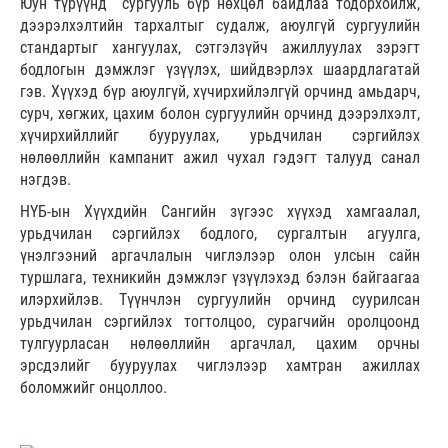
Юун түрүүнд сургууль бүр нөхцөл байдлаа тодорхойлж,
дээрэлхэлтийн тархалтыг судалж, аюулгүй сургуулийн
стандартыг хангуулах, сэтгэлзүйч ажиллуулах зэрэгт
бодлогын дэмжлэг үзүүлэх, шийдвэрлэх шаардлагатай
гэв. Хүүхэд бүр аюулгүй, хүчирхийлэлгүй орчинд амьдарч,
сурч, хөгжих, цахим болон сургуулийн орчинд дээрэлхэлт,
хүчирхийллийг бууруулах, урьдчилан сэргийлэх
нөлөөллийн кампанит ажил чухал гэдэгт талууд санал
нэгдэв.
НҮБ-ын Хүүхдийн Сангийн зүгээс хүүхэд хамгаалал,
урьдчилан сэргийлэх бодлого, сургалтын агуулга,
үнэлгээний аргачлалын чиглэлээр олон улсын сайн
туршлага, техникийн дэмжлэг үзүүлэхэд бэлэн байгаагаа
илэрхийлэв. Түүнчлэн сургуулийн орчинд суурилсан
урьдчилан сэргийлэх тогтолцоо, сурагчийн оролцоонд
тулгуурласан нөлөөллийн аргачлал, цахим орчны
эрсдэлийг бууруулах чиглэлээр хамтран ажиллах
боломжийг онцоллоо.