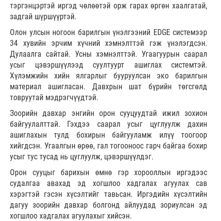
тэргэнцэртэй иргэд чөлөөтэй орж гарах өргөн хаалгатай,
задгай шүршүүртэй.
Олон улсын ногоон барилгын үнэлгээний EDGE системээр
34 хувийн эрчим хүчний хэмнэлттэй гэж үнэлэгдсэн.
Дулаалга сайтай. Усны хэмнэлттэй. Угаагуурын саарал
усыг цэвэршүүлээд суултуурт ашиглах системтэй.
Хүлэмжийн хийн ялгарлыг бууруулсан эко барилгын
материал ашигласан. Давхрын шат бүрийн төгсгөлд
товруутай мэдрэгчүүдтэй.
Зоорийн давхар энгийн орон сууцуудтай ижил зохион
байгуулалттай. Гэхдээ саарал усыг цуглуулж дахин
ашиглахын тулд бохирын байгууламж илүү тоогоор
хийгдсэн. Угаалгын өрөө, гал тогооноос гарч байгаа бохир
усыг тус тусад нь цуглуулж, цэвэршүүлдэг.
Орон сууцыг барихын өмнө гэр хорооллын иргэдээс
судалгаа авахад эд хогшлоо хадгалах агуулах сав
хэрэгтэй гэсэн хүсэлтийг тавьсан. Иргэдийн хүсэлтийн
дагуу зоорийн давхар болгонд айлуудад зориулсан эд
хогшлоо хадгалах агуулахыг хийсэн.