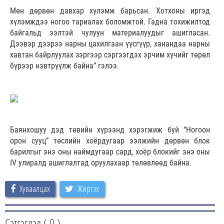
Мөн дөрвөн давхар хүлэмж барьсан. Хотхоны иргэд
хүлэмждээ ногоо тариалах боломжтой. Гадна тохижилтод
байгальд ээлтэй чулуун материалуудыг ашигласан.
Дээвэр дээрээ нарны цахилгаан үүсгүүр, ханандаа нарны
хавтан байрлуулах зэргээр сэргээгдэх эрчим хүчийг төрөл
бүрээр нэвтрүүлж байна” гэлээ.
Баянхошуу дэд төвийн хүрээнд хэрэгжиж буй “Ногоон
орон сууц” төслийн
хоёрдугаар ээлжийн дөрвөн блок
барилгыг энэ оны наймдугаар сард, хоёр блокийг энэ оны
IV улиралд ашиглалтад оруулахаар төлөвлөөд байна.
Хуваалцах
Жиргэх
Сэтгэгдэл (
0
)