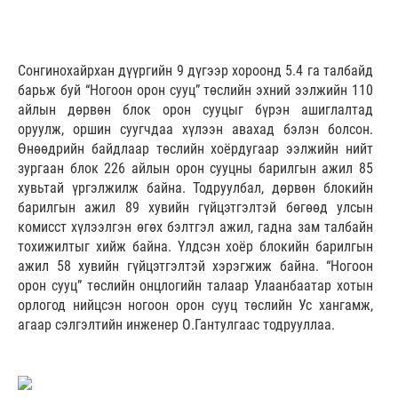
Сонгинохайрхан дүүргийн 9 дүгээр хороонд 5.4 га талбайд
барьж буй “Ногоон орон сууц” төслийн эхний ээлжийн 110
айлын дөрвөн блок орон сууцыг бүрэн ашиглалтад
оруулж, оршин суугчдаа хүлээн авахад бэлэн болсон.
Өнөөдрийн байдлаар төслийн хоёрдугаар ээлжийн нийт
зургаан блок 226 айлын орон сууцны барилгын ажил 85
хувьтай үргэлжилж байна. Тодруулбал, дөрвөн блокийн
барилгын ажил 89 хувийн гүйцэтгэлтэй бөгөөд улсын
комисст хүлээлгэн өгөх бэлтгэл ажил, гадна зам талбайн
тохижилтыг хийж байна. Үлдсэн хоёр блокийн барилгын
ажил 58 хувийн гүйцэтгэлтэй хэрэгжиж байна. “Ногоон
орон сууц” төслийн онцлогийн талаар Улаанбаатар хотын
орлогод нийцсэн ногоон орон сууц төслийн Ус хангамж,
агаар сэлгэлтийн инженер О.Гантулгаас тодрууллаа.