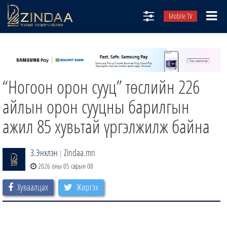
Mobile TV
НИЙТЛЭЛЧИД
ТВ8
“Ногоон орон сууц” төслийн 226
ӨГЛӨӨНИЙ СОНИН
АУДИО ЗОХИОЛ
айлын орон сууцны барилгын
ЗИНДАА СЭТГҮҮЛ
ажил 85 хувьтай үргэлжилж байна
З.Энхлэн
Zindaa.mn
|
2026 оны 05 сарын 08
Хуваалцах
Жиргэх