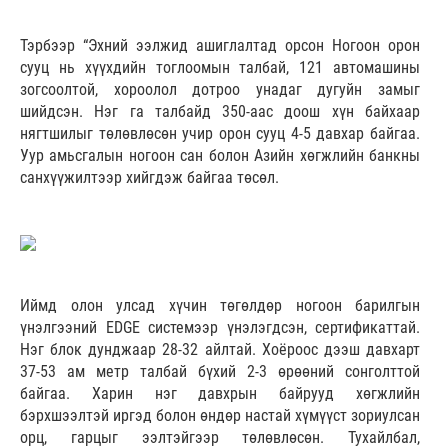
Тэрбээр “Эхний ээлжид ашиглалтад орсон Ногоон орон
сууц нь хүүхдийн тоглоомын талбай, 121 автомашины
зогсоолтой, хороолол дотроо унадаг дугуйн замыг
шийдсэн. Нэг га талбайд 350-аас доош хүн байхаар
нягтшилыг төлөвлөсөн учир орон сууц 4-5 давхар байгаа.
Уур амьсгалын ногоон сан болон Азийн хөгжлийн банкны
санхүүжилтээр хийгдэж байгаа төсөл.
Иймд олон улсад хүчин төгөлдөр ногоон барилгын
үнэлгээний EDGE системээр үнэлэгдсэн, сертификаттай.
Нэг блок дунджаар 28-32 айлтай. Хоёроос дээш давхарт
37-53 ам метр талбай бүхий 2-3 өрөөний сонголттой
байгаа. Харин нэг давхрын байрууд хөгжлийн
бэрхшээлтэй иргэд болон өндөр настай хүмүүст зориулсан
орц, гарцыг ээлтэйгээр төлөвлөсөн. Тухайлбал,