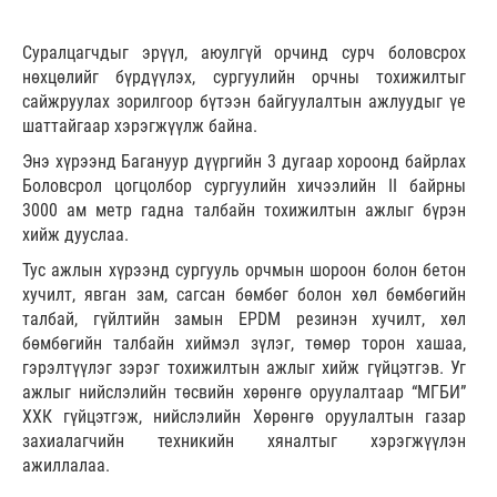
Суралцагчдыг эрүүл, аюулгүй орчинд сурч боловсрох
нөхцөлийг бүрдүүлэх, сургуулийн орчны тохижилтыг
сайжруулах зорилгоор бүтээн байгуулалтын ажлуудыг үе
шаттайгаар хэрэгжүүлж байна.
Энэ хүрээнд Багануур дүүргийн 3 дугаар хороонд байрлах
Боловсрол цогцолбор сургуулийн хичээлийн II байрны
3000 ам метр гадна талбайн тохижилтын ажлыг бүрэн
хийж дууслаа.
Тус ажлын хүрээнд сургууль орчмын шороон болон бетон
хучилт, явган зам, сагсан бөмбөг болон хөл бөмбөгийн
талбай, гүйлтийн замын EPDM резинэн хучилт, хөл
бөмбөгийн талбайн хиймэл зүлэг, төмөр торон хашаа,
гэрэлтүүлэг зэрэг тохижилтын ажлыг хийж гүйцэтгэв. Уг
ажлыг нийслэлийн төсвийн хөрөнгө оруулалтаар “МГБИ”
ХХК гүйцэтгэж, нийслэлийн Хөрөнгө оруулалтын газар
захиалагчийн техникийн хяналтыг хэрэгжүүлэн
ажиллалаа.