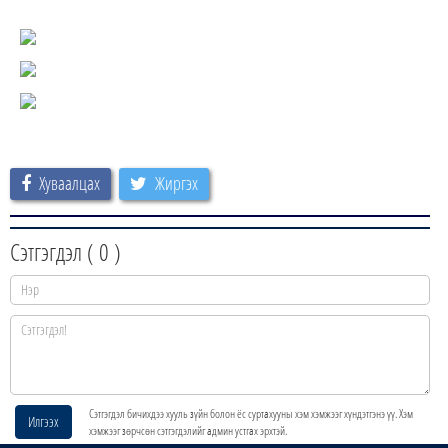
Хуваалцах
Жиргэх
Сэтгэгдэл (
0
)
Сэтгэгдэл бичихдээ хууль зүйн болон ёс суртахууны хэм хэмжээг хүндэтгэнэ үү. Хэм
Илгээх
хэмжээг зөрчсөн сэтгэгдэлийг админ устгах эрхтэй.