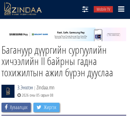
Mobile TV
НИЙТЛЭЛЧИД
ТВ8
Багануур дүүргийн сургуулийн
ӨГЛӨӨНИЙ СОНИН
АУДИО ЗОХИОЛ
хичээлийн II байрны гадна
ЗИНДАА СЭТГҮҮЛ
тохижилтын ажил бүрэн дууслаа
З.Энхлэн
Zindaa.mn
|
2026 оны 05 сарын 08
Хуваалцах
Жиргэх