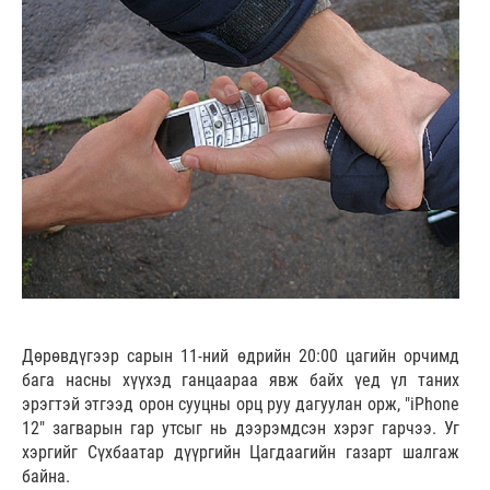
Дөрөвдүгээр сарын 11-ний өдрийн 20:00 цагийн орчимд
бага насны хүүхэд ганцаараа явж байх үед үл таних
эрэгтэй этгээд орон сууцны орц руу дагуулан орж, "iPhone
12" загварын гар утсыг нь дээрэмдсэн хэрэг гарчээ. Уг
хэргийг Сүхбаатар дүүргийн Цагдаагийн газарт шалгаж
байна.