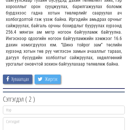
байгуулснаар тухайн бүсүүдэд дахин төлөвлөлт хийх, гэр
хорооллыг орон сууцжуулах, барилгажуулах боломж
бүрдэхээс гадна хотын төвлөрлийг сааруулах ач
холбогдолтой гэж үзэж байна. Иргэдийн амьдрах орчныг
сайжруулах, байгаль орчны бохирдлыг бууруулах хүрээнд
256.4 мянган ам метр ногоон байгууламж байгуулна.
Ингэснээр одоогийн ногоон байгууламжийн хэмжээг 16.6
дахин нэмэгдүүлэх юм. “Шинэ тойрог зам” төслийн
хүрээнд хотын төв рүү чиглэсэн замын ачааллыг тараах,
дагуул бүсүүдийн холболтыг сайжруулах, хөдөлгөөний
урсгалыг оновчтой зохион байгуулахаар төлөвлөж байна.
Хуваалцах
Жиргэх
Сэтгэгдэл (
2
)