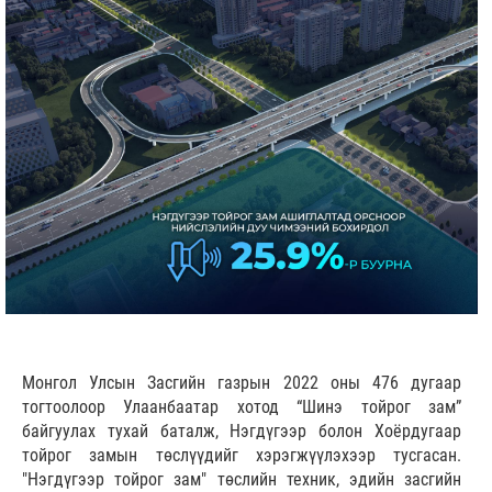
Монгол Улсын Засгийн газрын 2022 оны 476 дугаар
тогтоолоор Улаанбаатар хотод “Шинэ тойрог зам”
байгуулах тухай баталж, Нэгдүгээр болон Хоёрдугаар
тойрог замын төслүүдийг хэрэгжүүлэхээр тусгасан.
"Нэгдүгээр тойрог зам" төслийн техник, эдийн засгийн