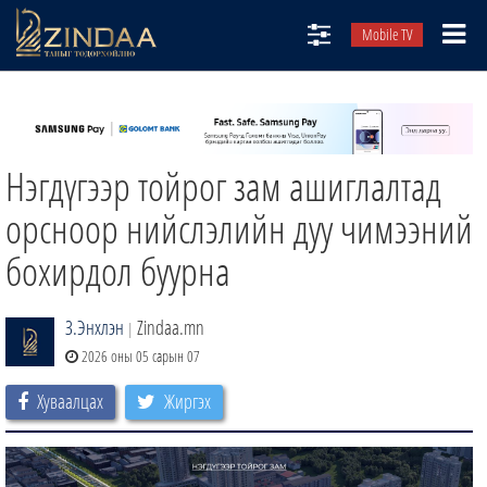
Mobile TV
НИЙТЛЭЛЧИД
ТВ8
Нэгдүгээр тойрог зам ашиглалтад
ӨГЛӨӨНИЙ СОНИН
АУДИО ЗОХИОЛ
орсноор нийслэлийн дуу чимээний
ЗИНДАА СЭТГҮҮЛ
бохирдол буурна
З.Энхлэн
Zindaa.mn
|
2026 оны 05 сарын 07
Хуваалцах
Жиргэх