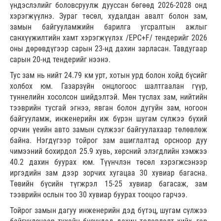
үндэслэлийг боловсруулж дууссан бөгөөд 2026-2028 онд
хэрэгжүүлнэ. Зураг төсөл, худалдан авалт болон зам,
замын байгууламжийн барилга угсралтын ажлыг
санхүүжилтийн хамт хэрэгжүүлэх /EPC+F/ тендерийг 2026
оны дөрөвдүгээр сарын 23-нд дахин зарласан. Тавдугаар
сарын 20-нд тендерийг нээнэ.
Тус зам нь нийт 24.79 км урт, хотын урд болон хойд бүсийг
холбох юм. Газарзүйн онцлогоос шалтгаалан гүүр,
туннелийн хосолсон шийдэлтэй. Мөн туслах зам, нийтийн
тээврийн тусгай эгнээ, явган болон дугуйн зам, ногоон
байгууламж, инженерийн иж бүрэн шугам сүлжээ бүхий
орчин үеийн авто замын сүлжээг байгуулахаар төлөвлөж
байна. Нэгдүгээр тойрог зам ашиглалтад орсноор дуу
чимээний бохирдол 25.9 хувь, хөрсний элэгдлийн хэмжээ
40.2 дахин буурах юм. Түүнчлэн төсөл хэрэгжсэнээр
иргэдийн зам дээр зорчих хугацаа 30 хувиар багасна.
Төвийн бүсийн түгжрэл 15-25 хувиар багасаж, зам
тээврийн ослын тоо 30 хувиар буурах тооцоо гарчээ.
Тойрог замын дагуу инженерийн дэд бүтэц, шугам сүлжээ