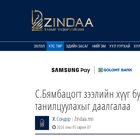
ЭХЛЭЛ
УЛС ТӨР
ЭДИЙН ЗАСАГ
НИЙГЭМ
УУЛ УУРХАЙ
ХУ
С.Бямбацогт зээлийн хүүг б
танилцуулахыг даалгалаа
Ж.Сондор
Zindaa.mn
|
2026 оны 05 сарын 07