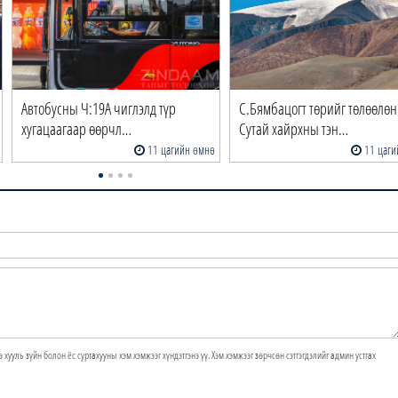
Автобусны Ч:19А чиглэлд түр
С.Бямбацогт төрийг төлөөлөн
хугацаагаар өөрчл…
Сутай хайрхны тэн…
11 цагийн өмнө
11 цаги
э хууль зүйн болон ёс суртахууны хэм хэмжээг хүндэтгэнэ үү. Хэм хэмжээг зөрчсөн сэтгэгдэлийг админ устгах