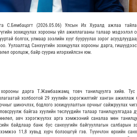
а С.Бямбацогт (2026.05.06) Улсын Их Хуралд ажлаа тайла
үүгийн зохицуулах хорооны үйл ажиллагааны талаар мэдээлэл с
гууртай болгох, улмаар зээлийн хүүг бууруулах зэрэг асуудлууда
оо. Уулзалтад Санхүүгийн зохицуулах хорооны дарга, гишүүдээс
өлөл оролцож, байр сууриа илэрхийлсэн юм.
 хорооны дарга Т.Жамбаажамц товч танилцуулга хийв. Тус
ллагаатай холбоотой 29 хуулийн хэрэгжилтийг ханган ажиллаж 
орчныг шинэчлэх, бодлого зохицуулалтын орчныг сайжруулах чиг
ловсруулж байгаа хуулийн төслүүдийн талаар танилцуулгадаа д
өөлөл, авч хэрэгжүүлэх арга хэмжээний саналаа мөн танилцу
ийн байдлаар банк бус санхүүгийн байгууллагын салбарын з
хэмжээ 11,8 хувьд хүрч болзошгүй гэв. Түүнчлэн өрхийн санх