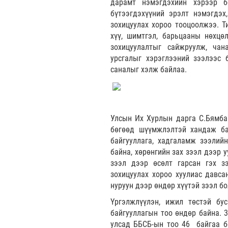
дарамт нэмэгдэхийн хэрээр б
бүтээгдэхүүний эрэлт нэмэгдэх
зохицуулах хороо тооцоолжээ. Т
хүү, шимтгэл, барьцааны нөхцө
зохицуулалтыг сайжруулж, чана
урсгалыг хэрэглээний зээлээс 
саналыг хэлж байлаа.
Улсын Их Хурлын дарга С.Бямбац
бөгөөд шүүмжлэлтэй хандаж бай
байгууллага, хадгаламж зээлий
байна, хөрөнгийн зах зээл дээр 
зээл дээр өсөлт гарсан гэх зэ
зохицуулах хороо хуулиас давса
нуруун дээр өндөр хүүтэй зээл б
Үргэлжлүүлэн, ижил төстэй бу
байгууллагын тоо өндөр байна. 3
улсад ББСБ-ын тоо 46 байгаа б