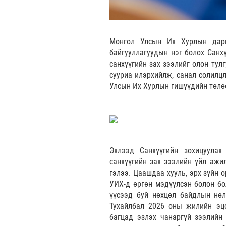
Монгол Улсын Их Хурлын дарг
байгууллагуудын нэг болох Санх
санхүүгийн зах зээлийг олон тул
сууриа илэрхийлж, санал солилцл
Улсын Их Хурлын гишүүдийн төлө
Эхлээд Санхүүгийн зохицуулах
санхүүгийн зах зээлийн үйл ажи
гэлээ. Цаашдаа хууль, эрх зүйн 
УИХ-д өргөн мэдүүлсэн болон бо
үүсээд буй нөхцөл байдлын нөл
Тухайлбал 2026 оны жилийн эцс
багцад эзлэх чанаргүй зээлийн 