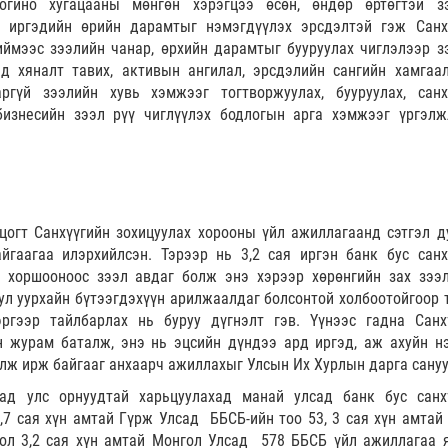
огино хугацааны мөнгөн хэрэгцээ өсөн, өндөр өртөгтэй з
, иргэдийн өрийн дарамтыг нэмэгдүүлэх эрсдэлтэй гэж Санх
иймээс зээлийн чанар, өрхийн дарамтыг бууруулах чиглэлээр з
лд хяналт тавих, активын ангилал, эрсдэлийн сангийн хамгаа
ргүй зээлийн хувь хэмжээг тогтворжуулах, бууруулах, санх
бизнесийн зээл рүү чиглүүлэх бодлогын арга хэмжээг үргэлж
огт Санхүүгийн зохицуулах хорооны үйл ажиллагаанд сэтгэл д
гаагаа илэрхийлсэн. Тэрээр нь 3,2 сая иргэн банк бус санх
н хоршооноос зээл авдаг болж энэ хэрээр хөрөнгийн зах зээ
уул уурхайн бүтээгдэхүүн арилжаалдаг болсонтой холбоотойгоор т
ргээр тайлбарлах нь буруу дүгнэлт гэв. Үүнээс гадна Санх
н журам баталж, энэ нь эцсийн дүндээ ард иргэд, аж ахуйн н
олж ирж байгааг анхаарч ажиллахыг Улсын Их Хурлын дарга сану
сад улс орнуудтай харьцуулахад манай улсад банк бус санх
,7 сая хүн амтай Гүрж Улсад ББСБ-ийн тоо 53, 3 сая хүн амтай
ол 3,2 сая хүн амтай Монгол Улсад 578 ББСБ үйл ажиллагаа 