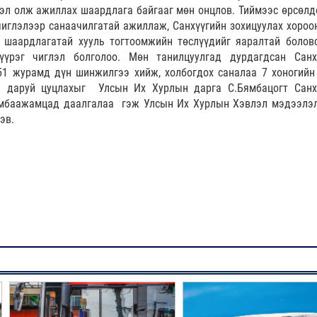
дэл олж ажиллах шаардлага байгааг мөн онцлов. Тиймээс өрсөлд
чиглэлээр санаачилгатай ажиллаж, Санхүүгийн зохицуулах хороо
г шаардлагатай хууль тогтоомжийн төслүүдийг яаралтай болов
үрэг чиглэл болголоо. Мөн танилцуулгад дурдагдсан Санх
51 журамд дүн шинжилгээ хийж, холбогдох саналаа 7 хоногийн
н даруй цуцлахыг Улсын Их Хурлын дарга С.Бямбацогт Санх
амбаажамцад даалгалаа гэж Улсын Их Хурлын Хэвлэл мэдээлэл
эв.