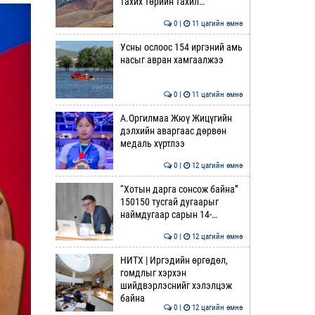
тахих төрийн тахил…
0 |
11 цагийн өмнө
Усны ослоос 154 иргэний амь
насыг авран хамгаалжээ
0 |
11 цагийн өмнө
А.Оргилмаа Жюү Жицүгийн
дэлхийн аваргаас дөрвөн
медаль хүртлээ
0 |
12 цагийн өмнө
“Хотын дарга сонсож байна”
150150 тусгай дугаарыг
наймдугаар сарын 14-…
0 |
12 цагийн өмнө
НИТХ | Иргэдийн өргөдөл,
гомдлыг хэрхэн
шийдвэрлэснийг хэлэлцэж
байна
0 |
12 цагийн өмнө