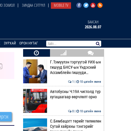
О ЗОХИОЛ
ЗИНДАА СЭТГҮҮЛ
MOBILE TV
БААСАН
2026.08.07
E
ЗУРХАЙ
ОРОН НУТАГ
Г.Тэмүүлэн тэргүүтэй УИХ-ын
гишүүд БНСУ-ын Үндэсний
Ассамблейн гишүүди…
1 |
10 цагийн өмнө
Автобусны Ч:19А чиглэлд түр
хугацаагаар өөрчлөлт орно
0 |
10 цагийн өмнө
ргэх
С.Бямбацогт төрийг төлөөлөн
Сутай хайрхны тэнгэрийг