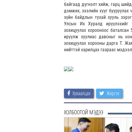
байгаад дүгнэлт хийж, гарц ший
дэмжих, зээлийн хүүг бууруулах 
зүйн байдлын тухай хууль зэрэ
Улсын Их Хуралд ирүүлэхийг ү
зохицуулах хорооноос баталсан 
ирүүлж хуулиас давсныг нь нэ
зохицуулах хорооны дарга Т. Ж
нийттэй харилцах газраас мэдээл
Хуваалцах
Жиргэх
ХОЛБООТОЙ МЭДЭЭ