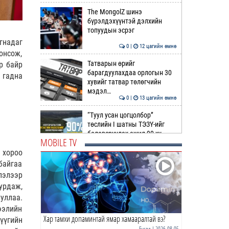
The MongolZ шинэ
бүрэлдэхүүнтэй дэлхийн
топуудын эсрэг
гнадаг
0 |
12 цагийн өмнө
онсож,
Татварын өрийг
ар байр
барагдуулахдаа орлогын 30
 гадна
хувийг татвар төлөгчийн
мэдэл…
0 |
13 цагийн өмнө
“Туул усан цогцолбор”
төслийн I шатны ТЭЗҮ-ийг
боловсруулах ажил 90 ху…
MOBILE TV
0 |
13 цагийн өмнө
 хороо
байгаа
Нийслэлийн иргэдийн
лэлээр
Төлөөлөгчдийн Хурлын
Ээлжит VIII хуралдаан
урдаж,
эхэллээ
уллаа.
0 |
13 цагийн өмнө
ээлийн
Хар тамхи допаминтай ямар хамааралтай вэ?
ТОО | Гадаад валютын нөөц
үүгийн
7.9 тэрбум ам.доллар давлаа
Бусад
| 2026-08-05