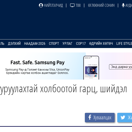
НИЙТЛЭЛЧИД
ТВ8
ӨГЛӨӨНИЙ СОНИН
АУДИ
УЛЬ
ДЭЛХИЙ
НААДАМ-2026
СПОРТ
УРЛАГ
COP17
ӨДРИЙН ХӨТӨЧ
LIFE STYL
ууруулахтай холбоотой гарц, шийдэл
Хуваалцах
Жи