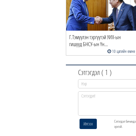
Г.Тэмүүлэн тэргүүтэй УИХ-ын
гишүүд БНСУ-ын Үн…
10 цагийн өмнө
Сэтгэгдэл (
1
)
Сэтгэгдэл бичихдэ
Илгээх
эрхтэй.