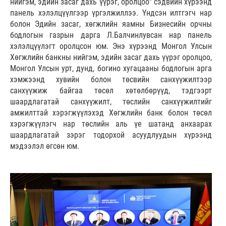
нийгэм, эдийн засаг дахь үүрэг, оролцоо” сэдвийн хүрээнд
панель хэлэлцүүлгээр үргэлжиллээ. Үндсэн илтгэгч нар
болон Эдийн засаг, хөгжлийн яамны Бизнесийн орчны
бодлогын газрын дарга Л.Балчинлувсан нар панель
хэлэлцүүлэгт оролцсон юм. Энэ хүрээнд Монгол Улсын
Хөгжлийн банкны нийгэм, эдийн засаг дахь үүрэг оролцоо,
Монгол Улсын урт, дунд, богино хугацааны бодлогын арга
хэмжээнд хувийн болон төсвийн санхүүжилтээр
санхүүжиж байгаа төсөл хөтөлбөрүүд, тэдгээрт
шаардлагатай санхүүжилт, төслийн санхүүжилтийг
амжилттай хэрэгжүүлэхэд Хөгжлийн банк болон төсөл
хэрэгжүүлэгч нар төслийн аль үе шатанд анхаарах
шаардлагатай зэрэг тодорхой асуудлуудын хүрээнд
мэдээлэл өгсөн юм.