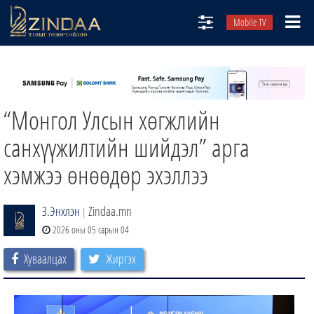
Mobile TV
НИЙТЛЭЛЧИД
ТВ8
“Монгол Улсын хөгжлийн
ӨГЛӨӨНИЙ СОНИН
АУДИО ЗОХИОЛ
санхүүжилтийн шийдэл” арга
ЗИНДАА СЭТГҮҮЛ
хэмжээ өнөөдөр эхэллээ
З.Энхлэн
Zindaa.mn
|
2026 оны 05 сарын 04
Хуваалцах
Жиргэх