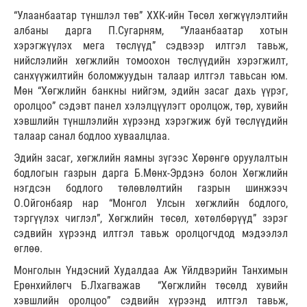
“Улаанбаатар түншлэл төв” ХХК-ийн Төсөл хөгжүүлэлтийн
албаны дарга П.Сугарням, “Улаанбаатар хотын
хэрэгжүүлэх мега төслүүд” сэдвээр илтгэл тавьж,
нийслэлийн хөгжлийн томоохон төслүүдийн хэрэгжилт,
санхүүжилтийн боломжуудын талаар илтгэл тавьсан юм.
Мөн “Хөгжлийн банкны нийгэм, эдийн засаг дахь үүрэг,
оролцоо” сэдэвт панел хэлэлцүүлэгт оролцож, төр, хувийн
хэвшлийн түншлэлийн хүрээнд хэрэгжиж буй төслүүдийн
талаар санал бодлоо хуваалцлаа.
Эдийн засаг, хөгжлийн яамны зүгээс Хөрөнгө оруулалтын
бодлогын газрын дарга Б.Мөнх-Эрдэнэ болон Хөгжлийн
нэгдсэн бодлого төлөвлөлтийн газрын шинжээч
О.Ойгонбаяр нар “Монгол Улсын хөгжлийн бодлого,
тэргүүлэх чиглэл”, Хөгжлийн төсөл, хөтөлбөрүүд” зэрэг
сэдвийн хүрээнд илтгэл тавьж оролцогчдод мэдээлэл
өглөө.
Монголын Үндэсний Худалдаа Аж Үйлдвэрийн Танхимын
Ерөнхийлөгч Б.Лхагважав “Хөгжлийн төсөлд хувийн
хэвшлийн оролцоо” сэдвийн хүрээнд илтгэл тавьж,