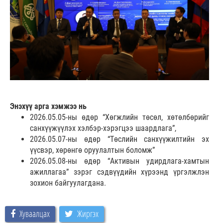
Энэхүү арга хэмжээ нь
2026.05.05-ны өдөр “Хөгжлийн төсөл, хөтөлбөрийг
санхүүжүүлэх хэлбэр-хэрэгцээ шаардлага”,
2026.05.07-ны өдөр “Төслийн санхүүжилтийн эх
үүсвэр, хөрөнгө оруулалтын боломж”
2026.05.08-ны өдөр “Активын удирдлага-хамтын
ажиллагаа” зэрэг сэдвүүдийн хүрээнд үргэлжлэн
зохион байгуулагдана.
Хуваалцах
Жиргэх