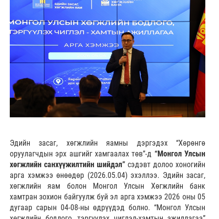
Эдийн засаг, хөгжлийн яамны дэргэдэх “Хөрөнгө
оруулагчдын эрх ашгийг хамгаалах төв”-д
“Монгол Улсын
хөгжлийн санхүүжилтийн шийдэл”
сэдэвт долоо хоногийн
арга хэмжээ өнөөдөр (2026.05.04) эхэллээ. Эдийн засаг,
хөгжлийн яам болон Монгол Улсын Хөгжлийн банк
хамтран зохион байгуулж буй эл арга хэмжээ 2026 оны 05
дугаар сарын 04-08-ны өдрүүдэд болно. “Монгол Улсын
хөгжлийн бодлого, тэргүүлэх чиглэл-хамтын ажиллагаа”