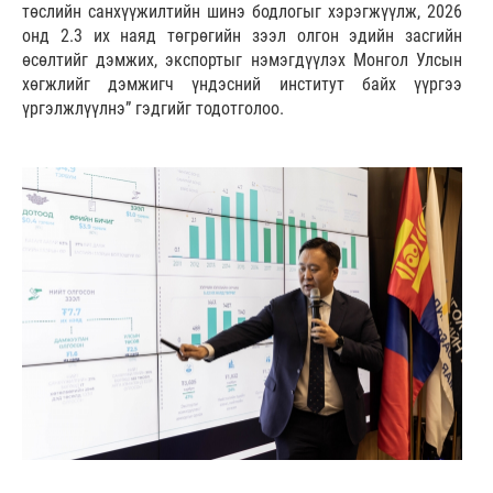
төслийн санхүүжилтийн шинэ бодлогыг хэрэгжүүлж, 2026
онд 2.3 их наяд төгрөгийн зээл олгон эдийн засгийн
өсөлтийг дэмжих, экспортыг нэмэгдүүлэх Монгол Улсын
хөгжлийг дэмжигч үндэсний институт байх үүргээ
үргэлжлүүлнэ” гэдгийг тодотголоо.