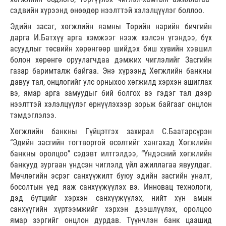
сэдвийн хүрээнд өнөөдөр нээлттэй хэлэлцүүлэг боллоо.
Эдийн засаг, хөгжлийн яамны Төрийн нарийн бичгийн
дарга И.Батхүү арга хэмжээг нээж хэлсэн үгэндээ, бүх
асуудлыг төсвийн хөрөнгөөр шийдэх биш хувийн хэвшил
болон хөрөнгө оруулагчдаа дэмжих чиглэлийг Засгийн
газар баримталж байгаа. Энэ хүрээнд Хөгжлийн банкны
давуу тал, онцлогийг улс орныхоо хөгжилд хэрхэн ашиглах
вэ, ямар арга замуудыг бий болгох вэ гэдэг тал дээр
нээлттэй хэлэлцүүлэг өрнүүлэхээр зорьж байгааг онцлон
тэмдэглэлээ.
Хөгжлийн банкны Гүйцэтгэх захирал С.Баатарсүрэн
“Эдийн засгийн тогтвортой өсөлтийг хангахад Хөгжлийн
банкны оролцоо” сэдэвт илтгэлдээ, “Үндэсний хөгжлийн
банкууд зургаан үндсэн чиглэлд үйл ажиллагаа явуулдаг.
Мөчлөгийн эсрэг санхүүжилт буюу эдийн засгийн уналт,
босолтын үед яаж санхүүжүүлэх вэ. Инновац технологи,
дэд бүтцийг хэрхэн санхүүжүүлэх, нийт хүн амын
санхүүгийн хүртээмжийг хэрхэн дээшлүүлэх, оролцоо
ямар зэргийг онцлон дурдав. Түүнчлэн банк цаашид