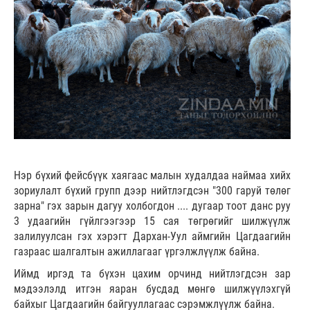
Нэр бүхий фейсбүүк хаягаас малын худалдаа наймаа хийх
зориулалт бүхий групп дээр нийтлэгдсэн "300 гаруй төлөг
зарна" гэх зарын дагуу холбогдон .... дугаар тоот данс руу
3 удаагийн гүйлгээгээр 15 сая төгрөгийг шилжүүлж
залилуулсан гэх хэрэгт Дархан-Уул аймгийн Цагдаагийн
газраас шалгалтын ажиллагааг үргэлжлүүлж байна.
Иймд иргэд та бүхэн цахим орчинд нийтлэгдсэн зар
мэдээлэлд итгэн яаран бусдад мөнгө шилжүүлэхгүй
байхыг Цагдаагийн байгууллагаас сэрэмжлүүлж байна.