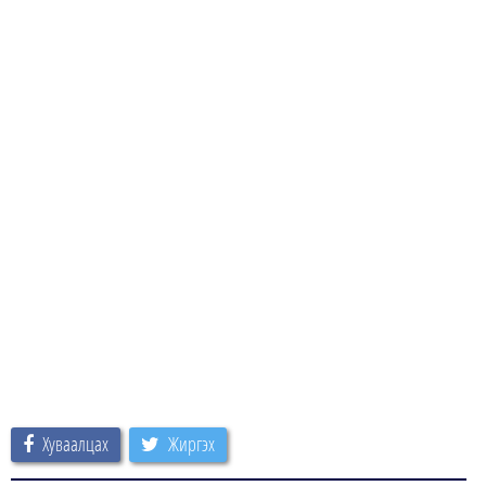
Хуваалцах
Жиргэх