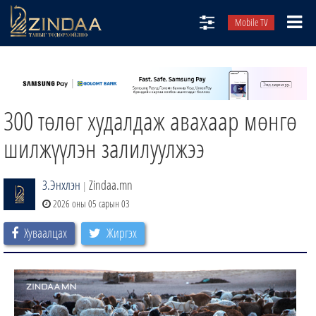
Mobile TV
НИЙТЛЭЛЧИД
ТВ8
300 төлөг худалдаж авахаар мөнгө
ӨГЛӨӨНИЙ СОНИН
АУДИО ЗОХИОЛ
шилжүүлэн залилуулжээ
ЗИНДАА СЭТГҮҮЛ
З.Энхлэн
Zindaa.mn
|
2026 оны 05 сарын 03
Хуваалцах
Жиргэх