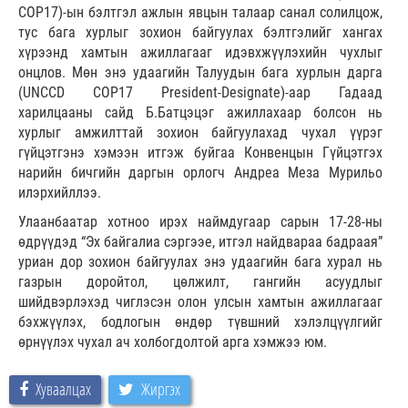
COP17)-ын бэлтгэл ажлын явцын талаар санал солилцож,
тус бага хурлыг зохион байгуулах бэлтгэлийг хангах
хүрээнд хамтын ажиллагааг идэвхжүүлэхийн чухлыг
онцлов. Мөн энэ удаагийн Талуудын бага хурлын дарга
(UNCCD COP17 President-Designate)-аар Гадаад
харилцааны сайд Б.Батцэцэг ажиллахаар болсон нь
хурлыг амжилттай зохион байгуулахад чухал үүрэг
гүйцэтгэнэ хэмээн итгэж буйгаа Конвенцын Гүйцэтгэх
нарийн бичгийн даргын орлогч Андреа Меза Мурильо
илэрхийллээ.
Улаанбаатар хотноо ирэх наймдугаар сарын 17-28-ны
өдрүүдэд “Эх байгалиа сэргээе, итгэл найдвараа бадраая”
уриан дор зохион байгуулах энэ удаагийн бага хурал нь
газрын доройтол, цөлжилт, гангийн асуудлыг
шийдвэрлэхэд чиглэсэн олон улсын хамтын ажиллагааг
бэхжүүлэх, бодлогын өндөр түвшний хэлэлцүүлгийг
өрнүүлэх чухал ач холбогдолтой арга хэмжээ юм.
Хуваалцах
Жиргэх