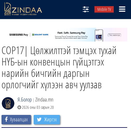
Mobile TV
НИЙТЛЭЛЧИД
ТВ8
СОР17| Цөлжилттэй тэмцэх тухай
ӨГЛӨӨНИЙ СОНИН
АУДИО ЗОХИОЛ
НҮБ-ын конвенцын гүйцэтгэх
ЗИНДАА СЭТГҮҮЛ
нарийн бичгийн даргын
орлогчийг хүлээн авч уулзав
Я.Болор
Zindaa.mn
|
2026 оны 03 сарын 20
Хуваалцах
Жиргэх