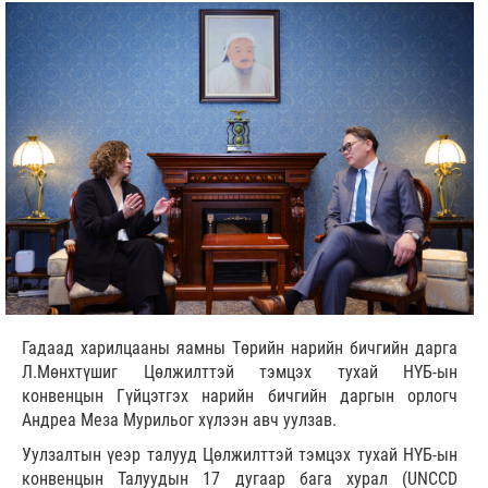
Гадаад харилцааны яамны Төрийн нарийн бичгийн дарга
Л.Мөнхтүшиг Цөлжилттэй тэмцэх тухай НҮБ-ын
конвенцын Гүйцэтгэх нарийн бичгийн даргын орлогч
Андреа Меза Мурильог хүлээн авч уулзав.
Уулзалтын үеэр талууд Цөлжилттэй тэмцэх тухай НҮБ-ын
конвенцын Талуудын 17 дугаар бага хурал (UNCCD