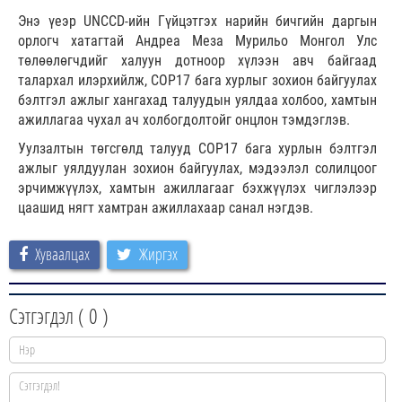
Энэ үеэр UNCCD-ийн Гүйцэтгэх нарийн бичгийн даргын
орлогч хатагтай Андреа Меза Мурильо Монгол Улс
төлөөлөгчдийг халуун дотноор хүлээн авч байгаад
талархал илэрхийлж, COP17 бага хурлыг зохион байгуулах
бэлтгэл ажлыг хангахад талуудын уялдаа холбоо, хамтын
ажиллагаа чухал ач холбогдолтойг онцлон тэмдэглэв.
Уулзалтын төгсгөлд талууд COP17 бага хурлын бэлтгэл
ажлыг уялдуулан зохион байгуулах, мэдээлэл солилцоог
эрчимжүүлэх, хамтын ажиллагааг бэхжүүлэх чиглэлээр
цаашид нягт хамтран ажиллахаар санал нэгдэв.
Хуваалцах
Жиргэх
Сэтгэгдэл (
0
)