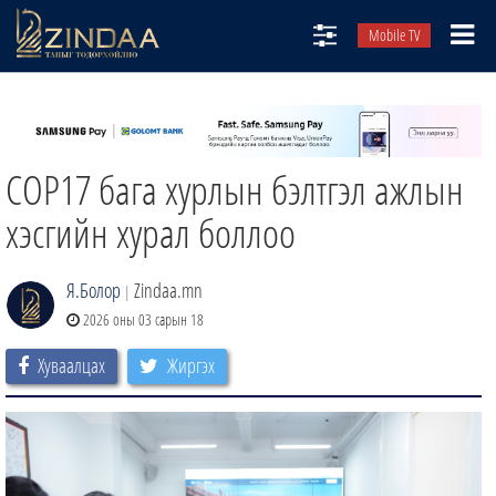
Mobile TV
НИЙТЛЭЛЧИД
ТВ8
COP17 бага хурлын бэлтгэл ажлын
ӨГЛӨӨНИЙ СОНИН
АУДИО ЗОХИОЛ
хэсгийн хурал боллоо
ЗИНДАА СЭТГҮҮЛ
Я.Болор
Zindaa.mn
|
2026 оны 03 сарын 18
Хуваалцах
Жиргэх