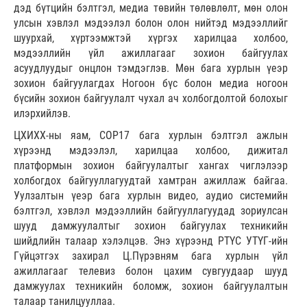
дэд бүтцийн бэлтгэл, медиа төвийн төлөвлөлт, мөн олон
улсын хэвлэл мэдээлэл болон олон нийтэд мэдээллийг
шуурхай, хүртээмжтэй хүргэх харилцаа холбоо,
мэдээллийн үйл ажиллагааг зохион байгуулах
асуудлуудыг онцлон тэмдэглэв. Мөн бага хурлын үеэр
зохион байгуулагдах Ногоон бүс болон медиа ногоон
бүсийн зохион байгуулалт чухал ач холбогдолтой болохыг
илэрхийлэв.
ЦХИХХ-ны яам, COP17 бага хурлын бэлтгэл ажлын
хүрээнд мэдээлэл, харилцаа холбоо, дижитал
платформын зохион байгуулалтыг хангах чиглэлээр
холбогдох байгууллагуудтай хамтран ажиллаж байгаа.
Уулзалтын үеэр бага хурлын видео, аудио системийн
бэлтгэл, хэвлэл мэдээллийн байгууллагуудад зориулсан
шууд дамжуулалтыг зохион байгуулах техникийн
шийдлийн талаар хэлэлцэв. Энэ хүрээнд РТҮС УТҮГ-ийн
Гүйцэтгэх захирал Ц.Пүрэвням бага хурлын үйл
ажиллагааг телевиз болон цахим сувгуудаар шууд
дамжуулах техникийн боломж, зохион байгуулалтын
талаар танилцууллаа.