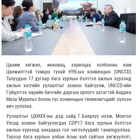
Цахим хөгжил, инновац, харилцаа холбооны яам
Цөлжилттэй тэмцэх тухай НҮБ-ын конвенцын (UNCCD)
Талуудын 17 дугаар бага хурлын бэлтгэл ажлын хүрээнд
ажлын хэсгийн уулзалтыг зохион байгуулж, UNCCD-ийн
Гүйцэтгэх нарийн бичгийн даргын орлогч хатагтай Андреа
Меза Мурильо болон тус конвенцын төлөөлөгчдийг хүлээн
авч уулзлаа.
Уулзалтыг ЦХИХХ-ны дэд сайд Г.Баярхүү нээж, Монгол
Улсад зохион байгуулагдах COP17 бага хурлын бэлтгэл
ажлын хүрээнд анхаарах гол чиглэлүүдийг танилцууллаа.
Тэрээр бага хурлын албан ёсны вэб сайтын хөгжүүлэлт,