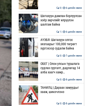
0 |
6 цагийн өмнө
Шатахуун дамлан борлуулсан
хоёр зөрчлийг илрүүлэн
шалгаж байна
1 |
6 цагийн өмнө
АҮЭБЯ: Шатахуун олгох
хязгаарыг 100,000 төгрөгт
хүргэхээр судалж байна
0 |
7 цагийн өмнө
ОБЕГ | Олон улсын туршлага
судлах сургалт, дадлагад 14
алба хаагч хамр…
0 |
8 цагийн өмнө
ТАНИЛЦ | Дараах замуудыг
хааж, шинэчлэнэ
0 |
8 цагийн өмнө