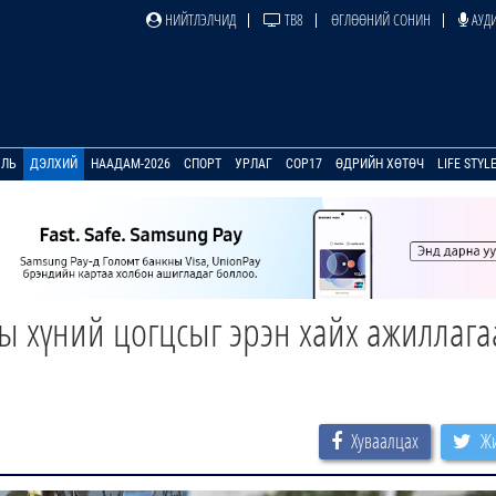
НИЙТЛЭЛЧИД
ТВ8
ӨГЛӨӨНИЙ СОНИН
АУДИ
УЛЬ
ДЭЛХИЙ
НААДАМ-2026
СПОРТ
УРЛАГ
COP17
ӨДРИЙН ХӨТӨЧ
LIFE STYL
 хүний цогцсыг эрэн хайх ажиллага
Хуваалцах
Жи