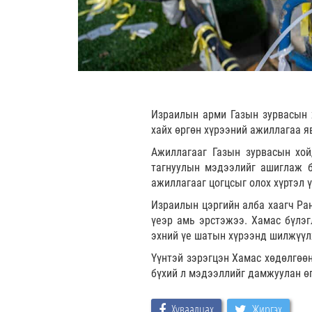
Израилын арми Газын зурвасын х
хайх өргөн хүрээний ажиллагаа я
Ажиллагааг Газын зурвасын хой
тагнуулын мэдээлийг ашиглаж 
ажиллагааг цогцсыг олох хүртэл 
Израилын цэргийн алба хаагч Ра
үеэр амь эрстэжээ. Хамас бүлэг
эхний үе шатын хүрээнд шилжүүлж
Үүнтэй зэрэгцэн Хамас хөдөлгөө
бүхий л мэдээллийг дамжуулан ө
Хуваалцах
Жиргэх