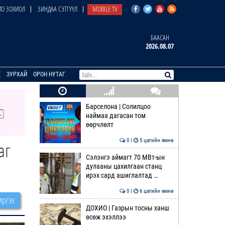
О ЗОХИОЛ
ЗИНДАА СЭТГҮҮЛ
MOBILE TV
БААСАН
2026.08.07
E
ЗУРХАЙ
ОРОН НУТАГ
Барселона | Солилцоо
наймаа дагасан том
өөрчлөлт
0 |
5 цагийн өмнө
аг
Сэлэнгэ аймагт 70 МВт-ын
дулааны цахилгаан станц
ирэх сард ашиглалтад …
0 |
6 цагийн өмнө
ргэх
ДОХИО | Газрын тосны ханш
өсөж эхэллээ