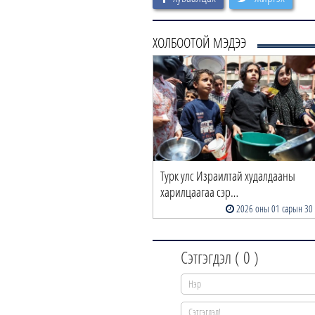
ХОЛБООТОЙ МЭДЭЭ
Турк улс Израилтай худалдааны
харилцаагаа сэр…
2026 оны 01 сарын 30
Сэтгэгдэл (
0
)