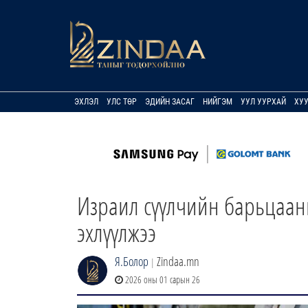
ЭХЛЭЛ
УЛС ТӨР
ЭДИЙН ЗАСАГ
НИЙГЭМ
УУЛ УУРХАЙ
ХУ
Израил сүүлчийн барьцааны
эхлүүлжээ
Я.Болор
Zindaa.mn
|
2026 оны 01 сарын 26