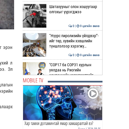
Шатахууныг олон хошуугаар
олгохыг үүрэгджээ
0 |
9 цагийн өмнө
“Нүүрс пиролизийн үйлдвэр”-
ийг төр, хувийн хэвшлийн
түншлэлээр хэрэгжү…
г эрэн
0 |
9 цагийн өмнө
үхий л
"COP17 ба COP31 хурлын
ээ. Эл
уялдаа нь Риогийн
конвенцийн хэрэгжилтийг
MOBILE TV
ахиул…
длагын
0 |
10 цагийн өмнө
ээрийн
Монгол төрийн парадокс нь
шатахуун
алаарх
0 |
10 цагийн өмнө
Хар тамхи допаминтай ямар хамааралтай вэ?
Б.Пүрэвдагва: Найман
салбарын 103 үйлчилгээний
Бусад
| 2026-08-05