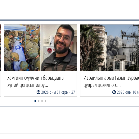
Хамгийн сүүлчийн барьцааны
Израилын арми Газын зурва
хүний цогцсыг илрү…
цуврал цохилт өгө…
2026 оны 01 сарын 27
2025 оны 10 с