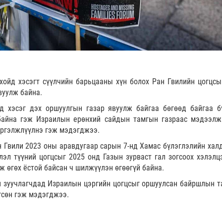
ойд хэсэгт сүүлчийн барьцааны хүн болох Ран Гвилийн цогцсы
вуулж байна.
д хэсэг дэх оршуулгын газар явуулж байгаа бөгөөд байгаа б
байна гэж Израилын ерөнхий сайдын тамгын газраас мэдээлж
үргэлжлүүлнэ гэж мэдэгджээ.
н Гвили 2023 оны аравдугаар сарын 7-нд Хамас бүлэглэлийн хал
лэл түүний цогцсыг 2025 онд Газын зурваст гал зогсоох хэлэлц
 өгөх ёстой байсан ч шилжүүлэн өгөөгүй байна.
н зуучлагчдад Израилын цэргийн цогцсыг оршуулсан байршлын т
гсөн гэж мэдэгджээ.