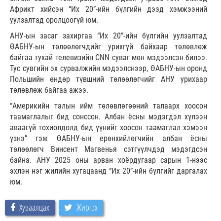
Африкт хийсэн “Их 20”-ийн бүлгийн дээд хэмжээний
уулзалтад оролцоогүй юм.
АНУ-ын засаг захиргаа “Их 20”-ийн бүлгийн уулзалтад
ӨАБНУ-ын төлөөлөгчдийг урихгүй байхаар төлөвлөж
байгаа тухай телевизийн CNN суваг мөн мэдээлсэн билээ.
Тус сувгийн эх сурвалжийн мэдээлснээр, ӨАБНУ-ын оронд
Польшийн өндөр түвшний төлөөлөгчийг АНУ урихаар
төлөвлөж байгаа ажээ.
“Америкийн талын ийм төлөвлөгөөний талаарх хоосон
таамаглалыг бид сонссон. Албан ёсны мэдэгдэл хүлээн
аваагүй тохиолдолд бид үүнийг хоосон таамаглал хэмээн
үзнэ” гэж ӨАБНУ-ын ерөнхийлөгчийн албан ёсны
төлөөлөгч Винсент Магвенья сэтгүүлчдэд мэдэгдсэн
байна. АНУ 2025 оны арван хоёрдугаар сарын 1-нээс
эхлэн нэг жилийн хугацаанд “Их 20”-ийн бүлгийг даргалах
юм.
Хуваалцах
Жиргэх