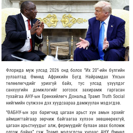
Флорида муж улсад 2026 онд болох “Их 20”-ийн бүлгийн
уулзалтад Өмнөд Африкийн Бүгд Найрамдах Улсын
төлөөлөгчдийг урихгүй байх, тус улсад үзүүлдэг
санхүүгийн дэмжлэгийг зогсоох захирамж гаргасан
тухайгаа АНУ-ын Ерөнхийлөгч Дональд Трамп Truth Social
нийгмийн сүлжээн дэх хуудсаараа дамжуулан мэдэгдэв.
“ӨАБНУ-ын эрх баригчид цагаан арьст хүн амын эрхийг
аймшигтайгаар зөрчиж байгаагаа хүлээн зөвшөөрөхгүй,
цагаан арьстнуудыг алж, фермүүдийг булаан авах боломж
олгож байна” гэж Трамп мэдэгдсэн учраас АНУ Өмнөд