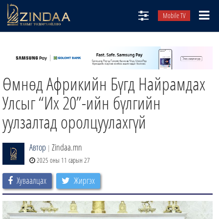
Mobile TV
НИЙТЛЭЛЧИД
ТВ8
Өмнөд Африкийн Бүгд Найрамдах
ӨГЛӨӨНИЙ СОНИН
АУДИО ЗОХИОЛ
Улсыг “Их 20”-ийн бүлгийн
ЗИНДАА СЭТГҮҮЛ
уулзалтад оролцуулахгүй
Автор
Zindaa.mn
|
2025 оны 11 сарын 27
Хуваалцах
Жиргэх