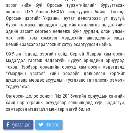
эсрэг хийж буй Оросын түрэмгийллийг буруутгасан
заалтыг ОХУ болон БНХАУ эсэргүүцсэн байна. Төсөлд
Оросын цэргийг Украины нутаг дэвсгэрээс үг дуугүй,
бүрэн гаргахыг шаардаж, цэргийн ажиллагаа нь дэлхийн
эдийн засагт сөргөөр нөлөөлж буйг дурдан, олон улсын
эрх зүйн хэм хэмжээг мөрдөхийг шаардсаны сацуу
цөмийн зэвсэг хэрэглэхийг хатуу эсэргүүцсэн байна.
ОХУ-ын Гадаад хэргийн сайд Сергей Лавров хамтарсан
мэдэгдэл гаргаж чадаагүйн бурууг өрнөдийн орнуудад
тохов. Тэрбээр өрнөдийн орнууд хамтарсан мэдэгдэлд
“Умардын урсгал” хийн хоолойг дэлбэлсэн хэргийг
шударгаар мөрдөх асуудлыг тусгахаас татгалзсан хэмээн
тодруулжээ.
Өнгөрсөн долоо хоногт “Их 20” бүлгийн орнуудын сангийн
сайд нар Украины асуудлаар зөвшилцөлд хүрч чадалгүй,
хамтарсан мэдэгдэл мөн гаргаагүй билээ.
Хуваалцах
Жиргэх