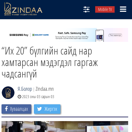
Mobile TV
НИЙТЛЭЛЧИД
ТВ8
“Их 20” бүлгийн сайд нар
ӨГЛӨӨНИЙ СОНИН
АУДИО ЗОХИОЛ
хамтарсан мэдэгдэл гаргаж
ЗИНДАА СЭТГҮҮЛ
чадсангүй
Я.Болор
Zindaa.mn
|
2023 оны 03 сарын 03
Хуваалцах
Жиргэх