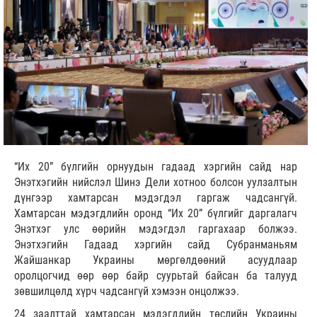
“Их 20” бүлгийн орнуудын гадаад хэргийн сайд нар
Энэтхэгийн нийслэл Шинэ Дели хотноо болсон уулзалтын
дүнгээр хамтарсан мэдэгдэл гаргаж чадсангүй.
Хамтарсан мэдэгдлийн оронд “Их 20” бүлгийг даргалагч
Энэтхэг улс өөрийн мэдэгдэл гаргахаар болжээ.
Энэтхэгийн Гадаад хэргийн сайд Субранманьям
Жайшанкар Украины мөргөлдөөний асуудлаар
оролцогчид өөр өөр байр суурьтай байсан ба талууд
зөвшилцөлд хүрч чадсангүй хэмээн онцолжээ.
24 заалттай хамтарсан мэдэгдлийн төслийн Украины