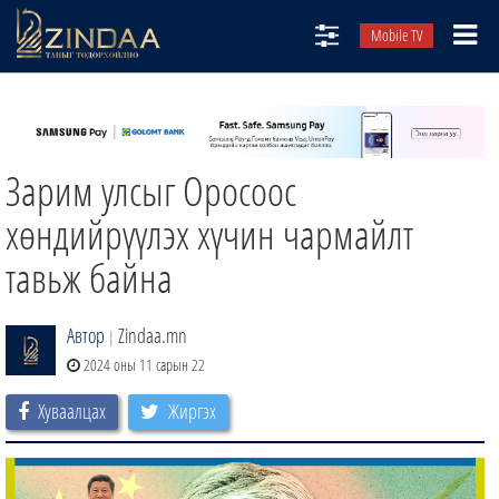
Mobile TV
НИЙТЛЭЛЧИД
ТВ8
Зарим улсыг Оросоос
ӨГЛӨӨНИЙ СОНИН
АУДИО ЗОХИОЛ
хөндийрүүлэх хүчин чармайлт
ЗИНДАА СЭТГҮҮЛ
тавьж байна
Автор
Zindaa.mn
|
2024 оны 11 сарын 22
Хуваалцах
Жиргэх