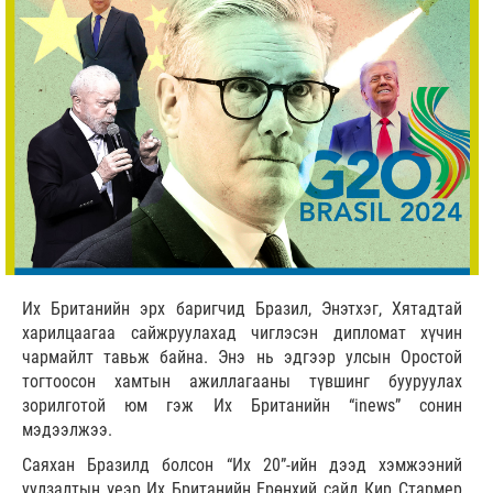
Их Британийн эрх баригчид Бразил, Энэтхэг, Хятадтай
харилцаагаа сайжруулахад чиглэсэн дипломат хүчин
чармайлт тавьж байна. Энэ нь эдгээр улсын Оростой
тогтоосон хамтын ажиллагааны түвшинг бууруулах
зорилготой юм гэж Их Британийн “inews” сонин
мэдээлжээ.
Саяхан Бразилд болсон “Их 20”-ийн дээд хэмжээний
уулзалтын үеэр Их Британийн Ерөнхий сайд Кир Стармер