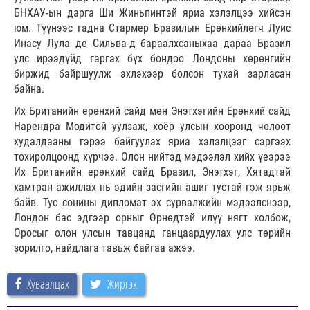
БНХАУ-ын дарга Ши Жиньпинтэй яриа хэлэлцээ хийсэн
юм. Түүнээс гадна Стармер Бразилын Ерөнхийлөгч Луис
Инасу Лула де Сильва-д бараалхсаныхаа дараа Бразил
улс ирээдүйд гаргах бүх бондоо Лондоны хөрөнгийн
биржид байршуулж эхлэхээр болсон тухай зарласан
байна.
Их Британийн ерөнхий сайд мөн Энэтхэгийн Ерөнхий сайд
Нарендра Модитой уулзаж, хоёр улсын хооронд чөлөөт
худалдааны гэрээ байгуулах яриа хэлэлцээг сэргээх
тохиролцоонд хүрчээ. Олон нийтэд мэдээлэл хийх үеэрээ
Их Британийн ерөнхий сайд Бразил, Энэтхэг, Хятадтай
хамтран ажиллах нь эдийн засгийн ашиг тустай гэж ярьж
байв. Тус сонины дипломат эх сурвалжийн мэдээлснээр,
Лондон бас эдгээр орныг Өрнөдтэй илүү нягт холбож,
Оросыг олон улсын тавцанд ганцаардуулах улс төрийн
зорилго, найдлага тавьж байгаа ажээ.
Хуваалцах
Жиргэх