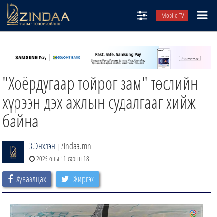
Mobile TV
НИЙТЛЭЛЧИД
ТВ8
"Хоёрдугаар тойрог зам" төслийн
ӨГЛӨӨНИЙ СОНИН
АУДИО ЗОХИОЛ
хүрээн дэх ажлын судалгааг хийж
ЗИНДАА СЭТГҮҮЛ
байна
З.Энхлэн
Zindaa.mn
|
2025 оны 11 сарын 18
Хуваалцах
Жиргэх