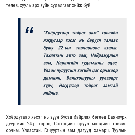
төлөв, хууль эрх зүйн судалгааг хийж буй.
“Хоёрдугаар тойрог зам” төслийн
нэгдүгээр хэсэг нь баруун талаас
буюу 22-ын товчооноос эхэлж,
Тахилтын авто зам, Найрамдлын
зам, Нарангийн гудамжны эцэс,
Улаан чулуутын хогийн цэг орчмоор
дамжин, Баянхошууны уулзварт
хүрч, Нэгдүгээр тойрог замтай
нийлнэ.
Хоёрдугаар хэсэг нь зүүн бүсэд байрлах бөгөөд Баянзүрх
дүүргийн 24-р хороо, Сэтгэцийн эрүүл мэндийн төвийн
орчим, Улиастай, Гачууртын зам дагууд хамарч, Туулын