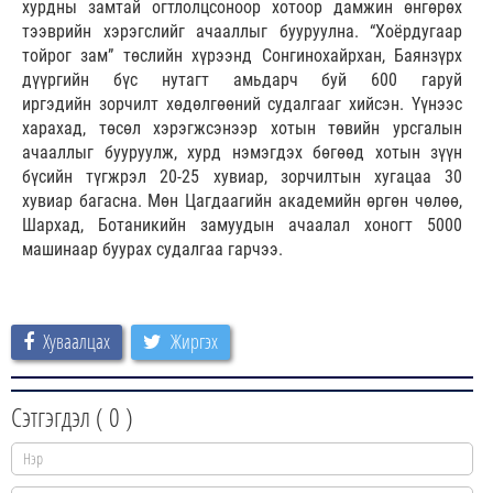
хурдны замтай огтлолцсоноор хотоор дамжин өнгөрөх
тээврийн хэрэгслийг ачааллыг бууруулна. “Хоёрдугаар
тойрог зам” төслийн хүрээнд Сонгинохайрхан, Баянзүрх
дүүргийн бүс нутагт амьдарч буй 600 гаруй
иргэдийн зорчилт хөдөлгөөний судалгааг хийсэн. Үүнээс
харахад, төсөл хэрэгжсэнээр хотын төвийн урсгалын
ачааллыг бууруулж, хурд нэмэгдэх бөгөөд хотын зүүн
бүсийн түгжрэл 20-25 хувиар, зорчилтын хугацаа 30
хувиар багасна. Мөн Цагдаагийн академийн өргөн чөлөө,
Шархад, Ботаникийн замуудын ачаалал хоногт 5000
машинаар буурах судалгаа гарчээ.
Хуваалцах
Жиргэх
Сэтгэгдэл (
0
)