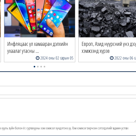
Инфляцаас үл хамааран дэлхийн
Европ, Азид нүүрсний үнэ дээ
ухаалаг утасны …
хэмжээнд хүрэв
2024 оны 02 сарын 05
2022 оны 06 с
э хууль зүйн болон ёс суртахууны хэм хэмжээг хүндэтгэнэ үү. Хэм хэмжээг зөрчсөн сэтгэгдэлийг админ устгах