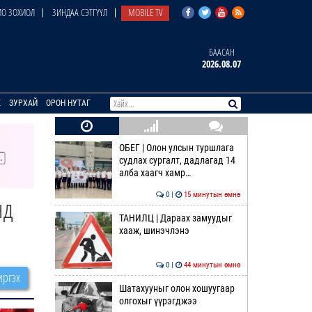
О ЗОХИОЛ
ЗИНДАА СЭТГҮҮЛ
MOBILE TV
БААСАН
2026.08.07
E
ЗУРХАЙ
ОРОН НУТАГ
ОБЕГ | Олон улсын туршлага
судлах сургалт, дадлагад 14
алба хаагч хамр…
0 |
15 минутын өмнө
нд
ТАНИЛЦ | Дараах замуудыг
хааж, шинэчлэнэ
0 |
44 минутын өмнө
ргэх
Шатахууныг олон хошуугаар
олгохыг үүрэгджээ