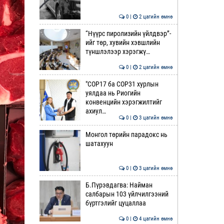
0 |
2 цагийн өмнө
“Нүүрс пиролизийн үйлдвэр”-
ийг төр, хувийн хэвшлийн
түншлэлээр хэрэгжү…
0 |
2 цагийн өмнө
"COP17 ба COP31 хурлын
уялдаа нь Риогийн
конвенцийн хэрэгжилтийг
ахиул…
0 |
3 цагийн өмнө
Монгол төрийн парадокс нь
шатахуун
0 |
3 цагийн өмнө
Б.Пүрэвдагва: Найман
салбарын 103 үйлчилгээний
бүртгэлийг цуцаллаа
0 |
4 цагийн өмнө