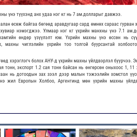
хны үнэ түүхэнд анх удаа нэг кг нь 7 ам.долларыг давжээ.
алан өсөж байгаа бөгөөд аравдугаар сард өмнөх сараас гурван х
хувиар нэмэгджээ. Улмаар нэг кг үхрийн манхны үнэ 7.1 ам.д
хамгийн өндөр үзүүлэлт юм. Үхрийн махны үнэ өссөн нь сүү
ж, махны чиглэлийн үхрийн тоо толгой буурсантай холбоот
өөд хэрэглэгч болох АНУ-д үхрийн махны үйлдвэрлэл буурчээ. Э
я тонн, экспорт 1.2 сая тонн байсан нь өнгөрсөн оныхоос 1, 11 
тгаан нь дотоодын зах зээл дээр малын тэжээлийн хомстол үүс
энэ жил Европын Холбоо, Аргентинд мөн үхрийн махны үйлд