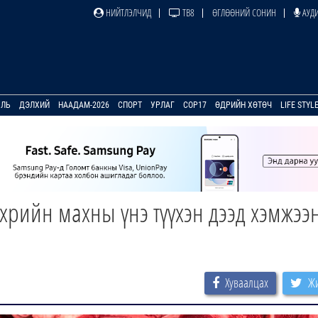
НИЙТЛЭЛЧИД
ТВ8
ӨГЛӨӨНИЙ СОНИН
АУДИ
УЛЬ
ДЭЛХИЙ
НААДАМ-2026
СПОРТ
УРЛАГ
COP17
ӨДРИЙН ХӨТӨЧ
LIFE STYL
 үхрийн махны үнэ түүхэн дээд хэмжээ
Хуваалцах
Жи