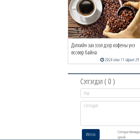
Дэлхийн зах зээл дээр кофены үнэ
өссөөр байна
2024 оны 11 сарын 29
Сэтгэгдэл (
0
)
Сэтгэгдэл бичихдэ
Илгээх
эрхтэй.