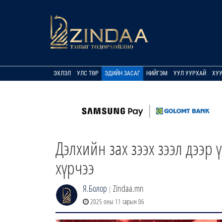
ЭХЛЭЛ
УЛС ТӨР
ЭДИЙН ЗАСАГ
НИЙГЭМ
УУЛ УУРХАЙ
ХУ
Дэлхийн зах зээх зээл дээр
хүрчээ
Я.Болор
Zindaa.mn
|
2025 оны 11 сарын 06