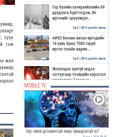
Гэр бүлийн хүчирхийллийн 69
дуудлага бүртгэгдэж, 86
иргэнийг эрүүлжүүл…
увиар,
0 |
4 цагийн өмнө
олларт
, сүүн
АИ92 бензин авсан иргэдийн
14 хувь буюу 7000 гаруй
ой гэж
иргэн тухайн өдрөө …
0 |
4 цагийн өмнө
нэ жил
хувиар
Жолоодох эрхгүй үедээ
сэнтэй
согтуугаар тээврийн хэрэгсэл
жолоодсон 7 гэмт хэ…
вэрлэл
MOBILE TV
0 |
5 цагийн өмнө
Ноцтой зөрчил гаргасан
автобусны жолоочийг ажлаас
нь ЧӨЛӨӨЛЖЭЭ
0 |
5 цагийн өмнө
Хар тамхи допаминтай ямар хамааралтай вэ?
“Цалинтай ээж”-ийн 50
мянган төгрөгийг 500 мянга
Бусад
| 2026-08-05