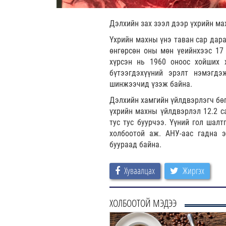
Дэлхийн зах зээл дээр үхрийн ма
Үхрийн махны үнэ таван сар дара
өнгөрсөн оны мөн үеийнхээс 17 
хүрсэн нь 1960 оноос хойших 
бүтээгдэхүүний эрэлт нэмэгдэ
шинжээчид үзэж байна.
Дэлхийн хамгийн үйлдвэрлэгч бөг
үхрийн махны үйлдвэрлэл 12.2 са
тус тус буурчээ. Үүний гол шал
холбоотой аж. АНУ-аас гадна 
буураад байна.
Хуваалцах
Жиргэх
ХОЛБООТОЙ МЭДЭЭ