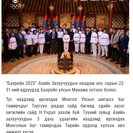
“Бахрейн 2025” Азийн Залуучуудын наадам энэ сарын 22-
31-ний өдрүүдэд Бахрейн улсын Манама хотноо болно.
Тус наадамд өрсөлдөх Монгол Улсын шигшээ баг
тамирчдыг Тэргүүн шадар сайд бөгөөд эдийн засаг
хөгжлийн сайд Н.Учрал ахалж буй. Түүний хувьд Азийн
залуучуудын 3 дахь удаагийн наадамд өрсөлдөх
Монголын баг тамирчдаа Төрийн ордонд хүлээн авч
амжилт хүсэв.