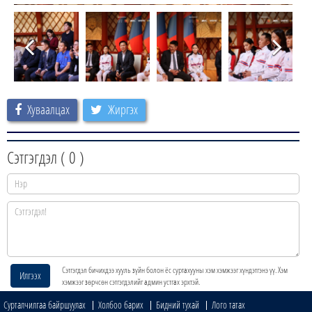
Хуваалцах
Жиргэх
Сэтгэгдэл (
0
)
Сэтгэгдэл бичихдээ хууль зүйн болон ёс суртахууны хэм хэмжээг хүндэтгэнэ үү. Хэм
Илгээх
хэмжээг зөрчсөн сэтгэгдэлийг админ устгах эрхтэй.
Сурталчилгаа байршуулах
Холбоо барих
Бидний тухай
Лого татах