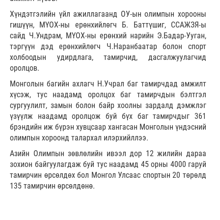
Хүндэтгэлийн үйл ажиллагаанд ОУ-ын олимпын хорооны
гишүүн, МҮОХ-ны ерөнхийлөгч Б. Баттүшиг, ССАЖЗЯ-ы
сайд Ч.Ундрам, МҮОХ-ны ерөнхий нарийн Э.Бадар-Ууган,
тэргүүн дэд ерөнхийлөгч Ч.Наранбаатар болон спорт
холбоодын удирдлага, тамирчид, дасгалжуулагчид
оролцов.
Монголын багийн ахлагч Н.Учрал баг тамирчдад амжилт
хүсэж, тус наадамд оролцох баг тамирчдын бэлтгэл
сургуулилт, замын болон байр хоолны зардалд дэмжлэг
үзүүлж наадамд оролцож буй бүх баг тамирчдыг 361
брэндийн иж бүрэн хувцсаар хангасан Монголын үндэсний
олимпын хороонд талархал илэрхийллээ.
Азийн Олимпын зөвлөлийн ивээл дор 12 жилийн дараа
зохион байгуулагдаж буй тус наадамд 45 орны 4000 гаруй
тамирчин өрсөлдөх бол Монгол Улсаас спортын 20 төрөлд
135 тамирчин өрсөлдөнө.