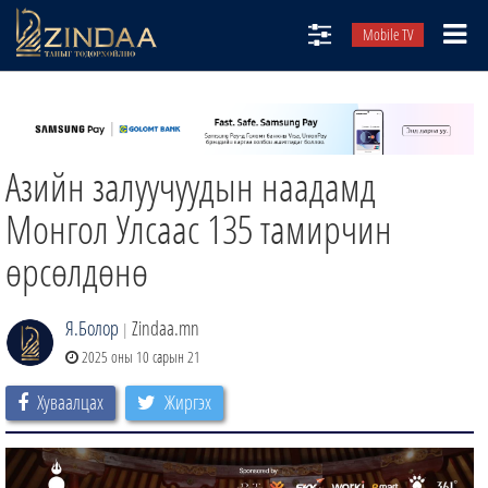
Mobile TV
НИЙТЛЭЛЧИД
ТВ8
Азийн залуучуудын наадамд
ӨГЛӨӨНИЙ СОНИН
АУДИО ЗОХИОЛ
Монгол Улсаас 135 тамирчин
ЗИНДАА СЭТГҮҮЛ
өрсөлдөнө
Я.Болор
Zindaa.mn
|
2025 оны 10 сарын 21
Хуваалцах
Жиргэх