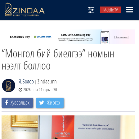
Mobile TV
НИЙТЛЭЛЧИД
ТВ8
“Монгол бий биелгээ” номын
ӨГЛӨӨНИЙ СОНИН
АУДИО ЗОХИОЛ
нээлт боллоо
ЗИНДАА СЭТГҮҮЛ
Я.Болор
Zindaa.mn
|
2026 оны 01 сарын 30
Хуваалцах
Жиргэх