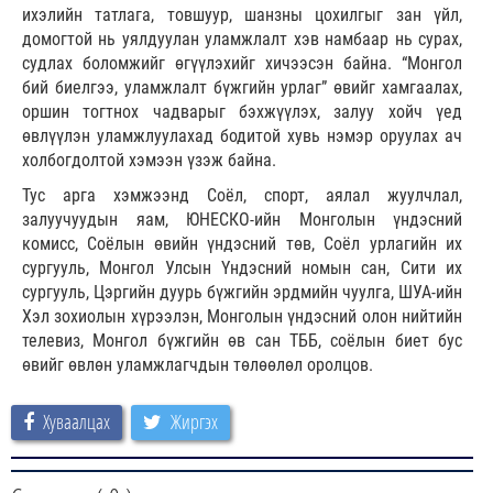
ихэлийн татлага, товшуур, шанзны цохилгыг зан үйл,
домогтой нь уялдуулан уламжлалт хэв намбаар нь сурах,
судлах боломжийг өгүүлэхийг хичээсэн байна. “Монгол
бий биелгээ, уламжлалт бүжгийн урлаг” өвийг хамгаалах,
оршин тогтнох чадварыг бэхжүүлэх, залуу хойч үед
өвлүүлэн уламжлуулахад бодитой хувь нэмэр оруулах ач
холбогдолтой хэмээн үзэж байна.
Тус арга хэмжээнд Соёл, спорт, аялал жуулчлал,
залуучуудын яам, ЮНЕСКО-ийн Монголын үндэсний
комисс, Соёлын өвийн үндэсний төв, Соёл урлагийн их
сургууль, Монгол Улсын Үндэсний номын сан, Сити их
сургууль, Цэргийн дуурь бүжгийн эрдмийн чуулга, ШУА-ийн
Хэл зохиолын хүрээлэн, Монголын үндэсний олон нийтийн
телевиз, Монгол бүжгийн өв сан ТББ, соёлын биет бус
өвийг өвлөн уламжлагчдын төлөөлөл оролцов.
Хуваалцах
Жиргэх