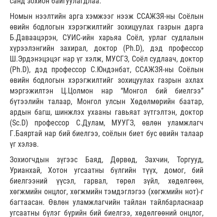
санд зохион байгуулагдлаа.
Номын нээлтийн арга хэмжээг нээж ССАЖЗЯ-ны Соёлын
өвийн бодлогын хэрэгжилтийг зохицуулах газрын дарга
Б.Даваацэрэн, СУИС-ийн харьяа Соёл, урлаг судлалын
хүрээлэнгийн захирал, доктор (Ph.D), дэд профессор
Ш.Эрдэнэцэцэг нар үг хэлж, МУСГЗ, Соёл судлаач, доктор
(Ph.D), дэд профессор С.Юндэнбат, ССАЖЗЯ-ны Соёлын
өвийн бодлогын хэрэгжилтийг зохицуулах газрын ахлах
мэргэжилтэн Ц.Цолмон нар “Монгол бий биелгээ”
бүтээлийн талаар, Монгол улсын Хөдөлмөрийн баатар,
ардын багш, шинжлэх ухааны гавьяат зүтгэлтэн, доктор
(Sc.D) профессор С.Дулам, МУУГЗ, өвлөн уламжлагч
Г.Баяртай нар бий биелгээ, соёлын биет бус өвийн талаар
үг хэлэв.
Зохиогчдын зүгээс Баяд, Дөрвөд, Захчин, Торгууд,
Урианхай, Хотон угсаатны бүлгийн түүх, домог, бий
биелгээний үүсэл, гарвал, төрөл зүйл, хөдөлгөөн,
хөгжмийн онцлог, хөгжмийн тэмдэглэгээ (хөгжмийн нот)-г
багтаасан. Өвлөн уламжлагчийн тайлан тайлбарласнаар
угсаатны бүлэг бүрийн бий биелгээ, хөдөлгөөний онцлог,