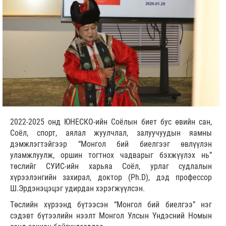
2022-2025 онд ЮНЕСКО-ийн Соёлын биет бус өвийн сан,
Соёл, спорт, аялал жуулчлал, залуучуудын яамны
дэмжлэгтэйгээр “Монгол бий биелгээг өвлүүлэн
уламжлуулж, оршин тогтнох чадварыг бэхжүүлэх нь”
төслийг СУИС-ийн харьяа Соёл, урлаг судлалын
хүрээлэнгийн захирал, доктор (Ph.D), дэд профессор
Ш.Эрдэнэцэцэг удирдан хэрэгжүүлсэн.
Төслийн хүрээнд бүтээсэн “Монгол бий биелгээ” нэг
сэдэвт бүтээлийн нээлт Монгол Улсын Үндэсний Номын