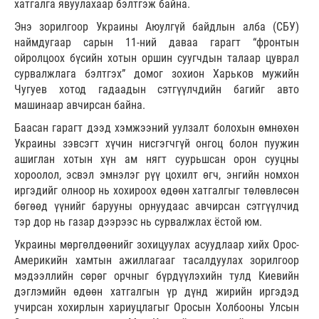
хатгалга явуулахаар бэлтгэж байна.
Энэ зорилгоор Украины Аюулгүй байдлын алба (СБУ)
наймдугаар сарын 11-ний даваа гарагт “фронтын
ойролцоох бүсийн хотын оршин суугчдын талаар цуврал
сурвалжлага бэлтгэх” домог зохион Харьков мужийн
Чугуев хотод гадаадын сэтгүүлчдийн багийг авто
машинаар авчирсан байна.
Баасан гарагт дээд хэмжээний уулзалт болохын өмнөхөн
Украины зэвсэгт хүчин нисгэгчгүй онгоц болон пуужин
ашиглан хотын хүн ам нягт суурьшсан орон сууцны
хороолол, эсвэл эмнэлэг рүү цохилт өгч, энгийн номхон
иргэдийг олноор нь хохироох өдөөн хатгалгыг төлөвлөсөн
бөгөөд үүнийг барууны орнуудаас авчирсан сэтгүүлчид
тэр дор нь газар дээрээс нь сурвалжлах ёстой юм.
Украины мөргөлдөөнийг зохицуулах асуудлаар хийх Орос-
Америкийн хамтын ажиллагааг тасалдуулах зорилгоор
мэдээллийн сөрөг орчныг бүрдүүлэхийн тулд Киевийн
дэглэмийн өдөөн хатгалгын үр дүнд жирийн иргэдэд
учирсан хохирлын хариуцлагыг Оросын Холбооны Улсын