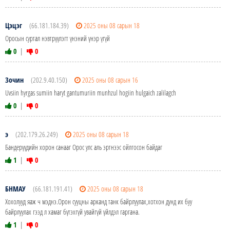
Цэцэг
(66.181.184.39)
2025 оны 08 сарын 18
Оросын суртал нэвтрүүлэгт үнэний үнэр үгүй
0
|
0
Зочин
(202.9.40.150)
2025 оны 08 сарын 16
Uvsiin hyrgas sumiin haryt gantumuriin munhzul hogiin hulgaich zalilagch
0
|
0
э
(202.179.26.249)
2025 оны 08 сарын 18
Бандерүүдийн хорон санааг Орос улс аль эртнээс ойлгосон байдаг
1
|
0
БНМАУ
(66.181.191.41)
2025 оны 08 сарын 18
Хохолууд яаж ч мэднэ.Орон сууцны арканд танк байрлуулах,хотхон дунд их буу
байрлуулах гээд л хамаг бүтэхгүй увайгүй үйлдэл гаргана.
1
|
0