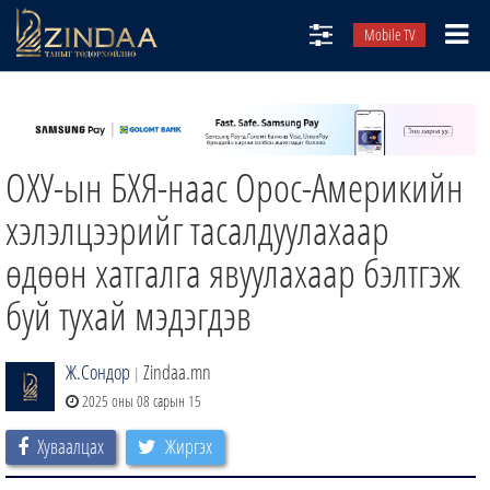
Mobile TV
НИЙТЛЭЛЧИД
ТВ8
ОХУ-ын БХЯ-наас Орос-Америкийн
ӨГЛӨӨНИЙ СОНИН
АУДИО ЗОХИОЛ
хэлэлцээрийг тасалдуулахаар
ЗИНДАА СЭТГҮҮЛ
өдөөн хатгалга явуулахаар бэлтгэж
буй тухай мэдэгдэв
Ж.Сондор
Zindaa.mn
|
2025 оны 08 сарын 15
Хуваалцах
Жиргэх