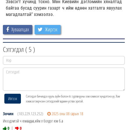
Зэвсэгт хүчинд тохно. Мөн Киевийн дэглэмийн хяналтад
байгаа бусад суурин газарт ч ийм өдөөн хатгалга явуулах
магадлалтай" хэмээлээ.
Хуваалцах
Жиргэх
Сэтгэгдэл (
5
)
Сэтгэгдэл бичихдээ хууль зүйн болон ёс суртахууны хэм хэмжээг хүндэтгэнэ үү. Хэм
Илгээх
хэмжээг зөрчсөн сэтгэгдэлийг админ устгах эрхтэй.
Зочин
(103.229.123.252)
2025 оны 08 сарын 18
Инээдэмтэй ч юмаадаа,ийм л болдог юм б.а
0
|
0