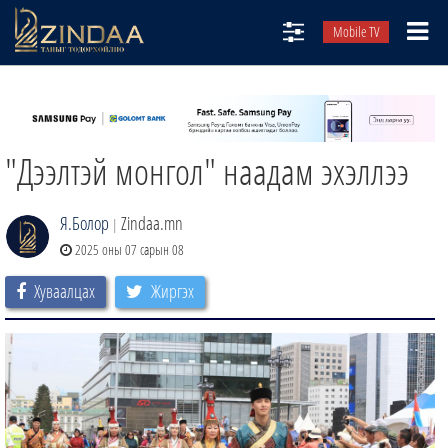
Mobile TV
НИЙТЛЭЛЧИД
ТВ8
"Дээлтэй монгол" наадам эхэллээ
ӨГЛӨӨНИЙ СОНИН
АУДИО ЗОХИОЛ
Я.Болор
Zindaa.mn
|
ЗИНДАА СЭТГҮҮЛ
2025 оны 07 сарын 08
Хуваалцах
Жиргэх