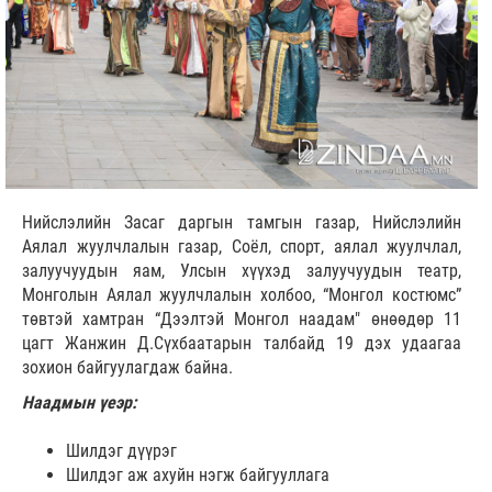
Нийслэлийн Засаг даргын тамгын газар, Нийслэлийн
Аялал жуулчлалын газар, Соёл, спорт, аялал жуулчлал,
залуучуудын яам, Улсын хүүхэд залуучуудын театр,
Монголын Аялал жуулчлалын холбоо, “Монгол костюмс”
төвтэй хамтран “Дээлтэй Монгол наадам" өнөөдөр 11
цагт Жанжин Д.Сүхбаатарын талбайд 19 дэх удаагаа
зохион байгуулагдаж байна.
Наадмын үеэр:
Шилдэг дүүрэг
Шилдэг аж ахуйн нэгж байгууллага