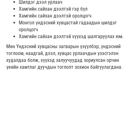
Шилдэг дээл урлаач
Хамгийн сайхан дээлтэй гэр бүл
Хамгийн сайхан дээлтэй оролцогч
Монгол үндэсний хувцастай гадаадын шилдэг
оролцогч
Хамгийн сайхан дээлтэй хүүхэд шалгаруулах юм.
Мөн Үндэсний хувцасны загварын үзүүлбэр, үндэсний
тоглоом, наадгай, дээл, хувцас урлаачдын үзэсгэлэн
худалдаа болж, хүүхэд залуучуудад зориулсан орчин
үеийн хамтлаг дуучдын тоглолт зохион байгуулагдана.