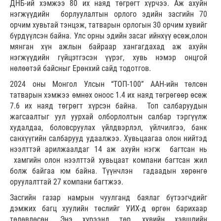
ДНБ-ий хэмжээ 80 их наяд төгрөгт хүрчээ. Аж ахуйн
нэгжүүдийн борлуулалтын орлого эдийн засгийн 70
орчим хувьтай тэнцэж, татварын орлогын 30 орчим хувийг
бүрдүүлсэн байна. Улс орны эдийн засаг ийнхүү өсөж,олон
мянган хүн ажлын байраар хангагдахад аж ахуйн
нэгжүүдийн гүйцэтгэсэн үүрэг, хувь нэмэр онцгой
нөлөөтэй байсныг Ерөнхий сайд тодотгов.
2024 оны Монгол Улсын “ТОП-100” ААН-ийн төлсөн
татварын хэмжээ өмнөх оноос 1.4 их наяд төгрөгөөр өсөж
7.6 их наяд төгрөгт хүрсэн байна. Топ салбаруудын
жагсаалтыг уул уурхай олборлолтын салбар тэргүүлж
худалдаа, боловсруулах үйлдвэрлэл, үйлчилгээ, банк
санхүүгийн салбарууд удаалжээ. Хувьцаагаа олон нийтэд
нээлттэй арилжаалдаг 14 аж ахуйн нэгж багтсан нь
хамгийн олон нээлттэй хувьцаат компани багтсан жил
болж байгаа юм байна. Түүнчлэн гадаадын хөрөнгө
оруулалттай 27 компани багтжээ.
Засгийн газар намрын чуулганд баялаг бүтээгчдийг
дэмжих багц хуулийн төслийг УИХ-д өргөн барихаар
төлөвлөсөн. Энэ хүрээнд төр, хувийн хэвшлийн