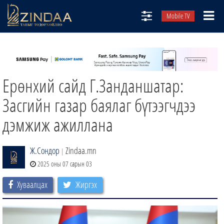
Mobile TV
НИЙТЛЭЛЧИД
ТВ8
Ерөнхий сайд Г.Занданшатар:
ӨГЛӨӨНИЙ СОНИН
АУДИО ЗОХИОЛ
Засгийн газар баялаг бүтээгчдээ
ЗИНДАА СЭТГҮҮЛ
дэмжиж ажиллана
Ж.Сондор
Zindaa.mn
|
2025 оны 07 сарын 03
Хуваалцах
Жиргэх