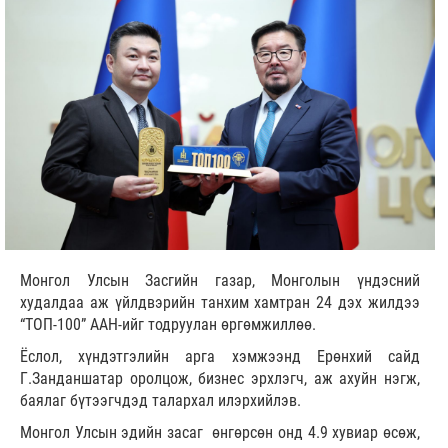
Монгол Улсын Засгийн газар, Монголын үндэсний
худалдаа аж үйлдвэрийн танхим хамтран 24 дэх жилдээ
“ТОП-100” ААН-ийг тодруулан өргөмжиллөө.
Ёслол, хүндэтгэлийн арга хэмжээнд Ерөнхий сайд
Г.Занданшатар оролцож, бизнес эрхлэгч, аж ахуйн нэгж,
баялаг бүтээгчдэд талархал илэрхийлэв.
Монгол Улсын эдийн засаг өнгөрсөн онд 4.9 хувиар өсөж,