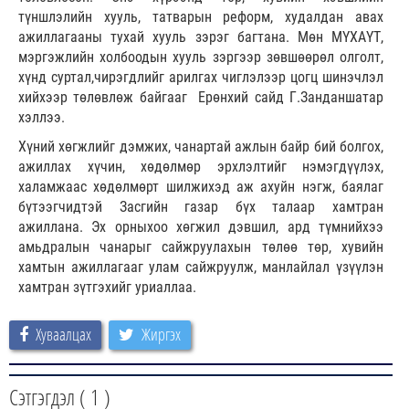
түншлэлийн хууль, татварын реформ, худалдан авах
ажиллагааны тухай хууль зэрэг багтана. Мөн МҮХАҮТ,
мэргэжлийн холбоодын хууль зэргээр зөвшөөрөл олголт,
хүнд суртал,чирэгдлийг арилгах чиглэлээр цогц шинэчлэл
хийхээр төлөвлөж байгааг Ерөнхий сайд Г.Занданшатар
хэллээ.
Хүний хөгжлийг дэмжих, чанартай ажлын байр бий болгох,
ажиллах хүчин, хөдөлмөр эрхлэлтийг нэмэгдүүлэх,
халамжаас хөдөлмөрт шилжихэд аж ахуйн нэгж, баялаг
бүтээгчидтэй Засгийн газар бүх талаар хамтран
ажиллана. Эх орныхоо хөгжил дэвшил, ард түмнийхээ
амьдралын чанарыг сайжруулахын төлөө төр, хувийн
хамтын ажиллагааг улам сайжруулж, манлайлал үзүүлэн
хамтран зүтгэхийг уриаллаа.
Хуваалцах
Жиргэх
Сэтгэгдэл (
1
)