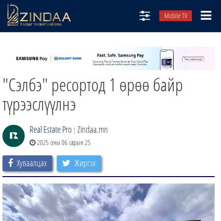
Mobile TV
НИЙТЛЭЛЧИД
ТВ8
"Сэлбэ" ресортод 1 өрөө байр
ӨГЛӨӨНИЙ СОНИН
АУДИО ЗОХИОЛ
түрээслүүлнэ
ЗИНДАА СЭТГҮҮЛ
Real Estate Pro
Zindaa.mn
|
2025 оны 06 сарын 25
Хуваалцах
Жиргэх