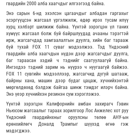
гвардийн 2000 алба хаагчдыг илгээгээд байна.
Энэ сарын 6-нд эхэлсэн цагаачдыг албадан гаргахыг
эсэргүүцсэн жагсаал үргэлжилж, өдөр ирэх тусам илүү
хурц хэлбэрт шилжиж байна. Үүнтэй зэрэгцэн үл таних
хүмүүс жагсаал болж буй байршлуудад ачааны тэрэгтэй
ирж, жагсагчдад хамгаалалтын дуулга, хийн баг тарааж
буй тухай FOX 11 суваг мэдээлжээ. Тэд Үндэсний
гвардийн алба хаагчдын нүдэн дээр жагсагчдыг дуулга,
баг тараасан хэдий ч тэднийг саатуулаагүй байна.
Ингэхдээ тэдний зарим нь нүүрээ ч нуугаагүй байжээ.
FOX 11 сувгийн мэдээллээр, жагсагчид дугуй шатааж,
байрны хана, машин дээр будаг цацаж, хүчнийхэнтэй
мөргөлдөхөд бэлдэж байгаа шинж тэмдэг илэрч байна.
Энэ үеэр хүчнийхэн резинэн сум хэрэглэжээ.
Үүнтэй зэрэгцэн Калифорнийн амбан захирагч Гэвин
Ньюсом жагсаалыг тараах зорилгоор Лос Анжелес хот руу
Үндэсний гвардийнхныг оруулсны төлөө АНУ-ын
ерөнхийлөгч Доналд Трампыг шүүхэд өгнө гэж
мэдэгджээ.