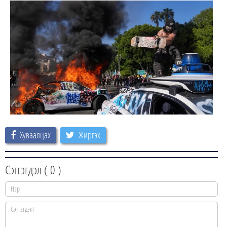
Хуваалцах
Жиргэх
Сэтгэгдэл (
0
)