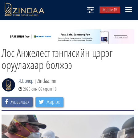
Mobile TV
НИЙТЛЭЛЧИД
ТВ8
Лос Анжелест тэнгисийн цэрэг
ӨГЛӨӨНИЙ СОНИН
АУДИО ЗОХИОЛ
оруулахаар болжээ
ЗИНДАА СЭТГҮҮЛ
Я.Болор
Zindaa.mn
|
2025 оны 06 сарын 10
Хуваалцах
Жиргэх