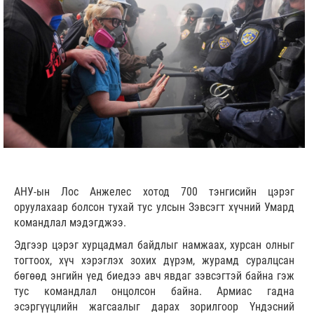
АНУ-ын Лос Анжелес хотод 700 тэнгисийн цэрэг
оруулахаар болсон тухай тус улсын Зэвсэгт хүчний Умард
командлал мэдэгджээ.
Эдгээр цэрэг хурцадмал байдлыг намжаах, хурсан олныг
тогтоох, хүч хэрэглэх зохих дүрэм, журамд суралцсан
бөгөөд энгийн үед биедээ авч явдаг зэвсэгтэй байна гэж
тус командлал онцолсон байна. Армиас гадна
эсэргүүцлийн жагсаалыг дарах зорилгоор Үндэсний