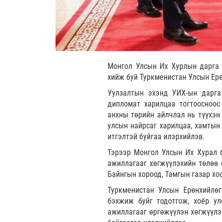
Монгол Улсын Их Хурлын дарга 
хийж буй Туркменистан Улсын Ер
Уулзалтын эхэнд УИХ-ын дарга
дипломат харилцаа тогтоосноос
анхны төрийн айлчлал нь түүхэн
улсын найрсаг харилцаа, хамтын
итгэлтэй буйгаа илэрхийлэв.
Тэрээр Монгол Улсын Их Хурал 
ажиллагааг хөгжүүлэхийн төлөө 
Байнгын хороод, Тамгын газар х
Туркменистан Улсын Ерөнхийлө
бэхжиж буйг тодотгож, хоёр ул
ажиллагааг өргөжүүлэн хөгжүүлэх