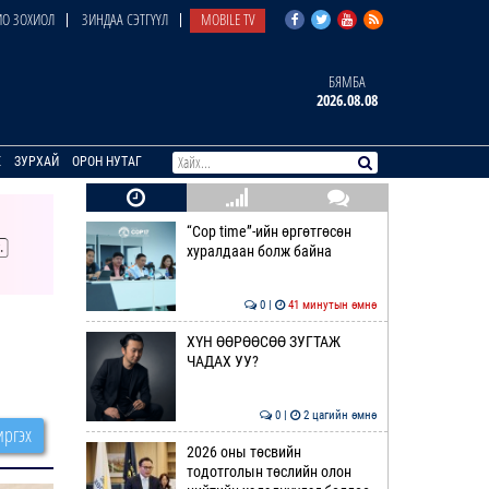
О ЗОХИОЛ
ЗИНДАА СЭТГҮҮЛ
MOBILE TV
БЯМБА
2026.08.08
E
ЗУРХАЙ
ОРОН НУТАГ
“Cop time”-ийн өргөтгөсөн
хуралдаан болж байна
0 |
41 минутын өмнө
ХҮН ӨӨРӨӨСӨӨ ЗУГТАЖ
ЧАДАХ УУ?
0 |
2 цагийн өмнө
ргэх
2026 оны төсвийн
тодотголын төслийн олон