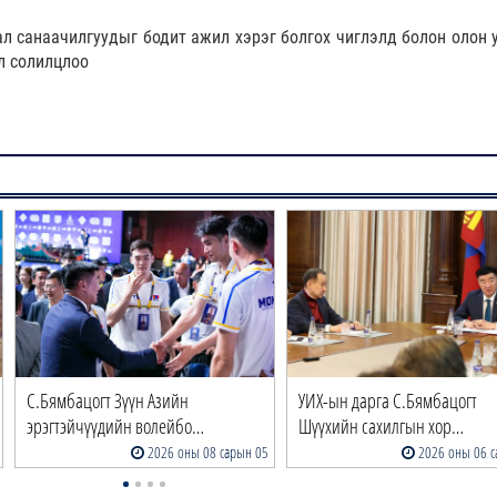
 санаачилгуудыг бодит ажил хэрэг болгох чиглэлд болон олон у
л солилцлоо
С.Бямбацогт Зүүн Азийн
УИХ-ын дарга С.Бямбацогт
эрэгтэйчүүдийн волейбо…
Шүүхийн сахилгын хор…
2026 оны 08 сарын 05
2026 оны 06 с