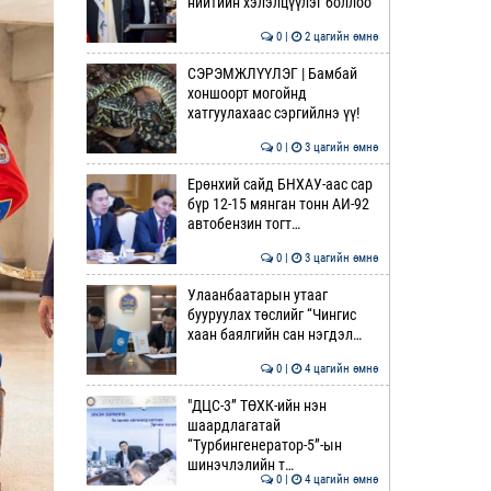
нийтийн хэлэлцүүлэг боллоо
0 |
2 цагийн өмнө
СЭРЭМЖЛҮҮЛЭГ | Бамбай
хоншоорт могойнд
хатгуулахаас сэргийлнэ үү!
0 |
3 цагийн өмнө
Ерөнхий сайд БНХАУ-аас сар
бүр 12-15 мянган тонн АИ-92
автобензин тогт…
0 |
3 цагийн өмнө
Улаанбаатарын утааг
бууруулах төслийг “Чингис
хаан баялгийн сан нэгдэл…
0 |
4 цагийн өмнө
"ДЦС-3” ТӨХК-ийн нэн
шаардлагатай
“Турбингенератор-5”-ын
шинэчлэлийн т…
0 |
4 цагийн өмнө