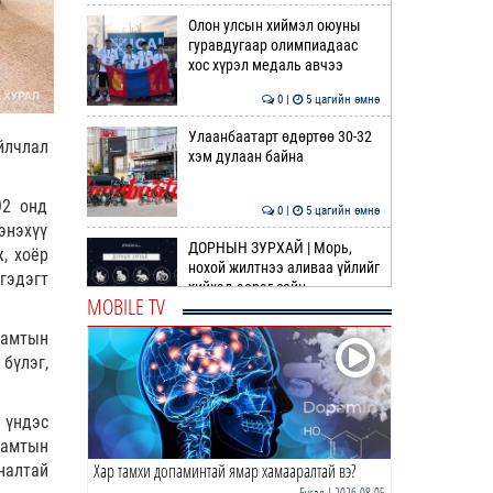
Олон улсын хиймэл оюуны
гуравдугаар олимпиадаас
хос хүрэл медаль авчээ
0 |
5 цагийн өмнө
Улаанбаатарт өдөртөө 30-32
йлчлал
хэм дулаан байна
92 онд
0 |
5 цагийн өмнө
энэхүү
ДОРНЫН ЗУРХАЙ | Морь,
, хоёр
нохой жилтнээ аливаа үйлийг
гэдэгт
хийхэд эерэг сайн
MOBILE TV
0 |
6 цагийн өмнө
хамтын
ӨГЛӨӨНИЙ МЭНД!
бүлэг,
 үндэс
0 |
6 цагийн өмнө
хамтын
Хар тамхи допаминтай ямар хамааралтай вэ?
налтай
Барселона | Солилцоо
наймаа дагасан том
Бусад
| 2026-08-05