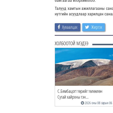
байгаагаа илэрхийллээ.
Талууд хамтын ажиллагааны санал
нутгийн асуудлаар харилцан сана
Хуваалцах
Жиргэх
ХОЛБООТОЙ МЭДЭЭ
С.Бямбацогт төрийг төлөөлөн
Сутай хайрхны тэн…
2026 оны 08 сарын 06