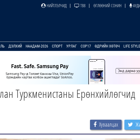
НИЙТЛЭЛЧИД
ТВ8
ӨГЛӨӨНИЙ СОНИН
АУДИ
УЛЬ
ДЭЛХИЙ
НААДАМ-2026
СПОРТ
УРЛАГ
COP17
ӨДРИЙН ХӨТӨЧ
LIFE STYL
алан Туркменистаны Ерөнхийлөгчид
Хуваалцах
Жи