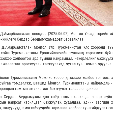
Д.Амарбаясгалан өнөөдөр (2025.06.02) Монгол Улсад төрийн а
өнхийлөгч Сердар Бердымухамедовт бараалхлаа.
 Д.Амарбаясгалан Монгол Улс, Туркменистан Улс хооронд 19
 хойш Туркменистаны Ерөнхийлөгчийн түвшинд хэрэгжиж буй 
 хэлхээ холбоотой ард түмний найрамдал, нөхөрлөлийг бэхжүүлж
 ажиллагааг өргөжүүлэн хөгжүүлэхэд чухал хувь нэмэр оруулна 
болон Туркменистаны Межлис хооронд хэлхээ холбоо тогтоох, 
буйгаа тэмдэглэж, цаашид Монгол, Туркменистаны найрамдлын 
оорондын хамтын ажиллагааг бэхжүүлэх талаар онцоллоо.
гч Сердар Бердымухамедов хоёр талын харилцааны эрх зүйн
сын найрсаг харилцааг бэхжүүлэх, худалдаа, эдийн засгийн 
, залуучууд, эмэгтэйчүүдийн харилцаа холбоог гүнзгийрүүлэх са