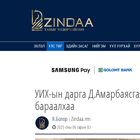
ЭХЛЭЛ
УЛС ТӨР
ЭДИЙН ЗАСАГ
НИЙГЭМ
УУЛ УУРХАЙ
ХУ
УИХ-ын дарга Д.Амарбаясг
бараалхаа
Я.Болор
Zindaa.mn
|
2025 оны 06 сарын 02