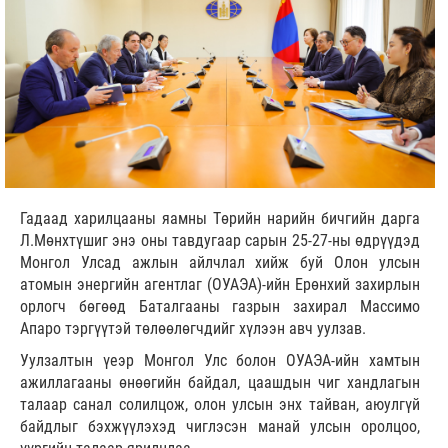
Гадаад харилцааны яамны Төрийн нарийн бичгийн дарга
Л.Мөнхтүшиг энэ оны тавдугаар сарын 25-27-ны өдрүүдэд
Монгол Улсад ажлын айлчлал хийж буй Олон улсын
атомын энергийн агентлаг (ОУАЭА)-ийн Ерөнхий захирлын
орлогч бөгөөд Баталгааны газрын захирал Массимо
Апаро тэргүүтэй төлөөлөгчдийг хүлээн авч уулзав.
Уулзалтын үеэр Монгол Улс болон ОУАЭА-ийн хамтын
ажиллагааны өнөөгийн байдал, цаашдын чиг хандлагын
талаар санал солилцож, олон улсын энх тайван, аюулгүй
байдлыг бэхжүүлэхэд чиглэсэн манай улсын оролцоо,