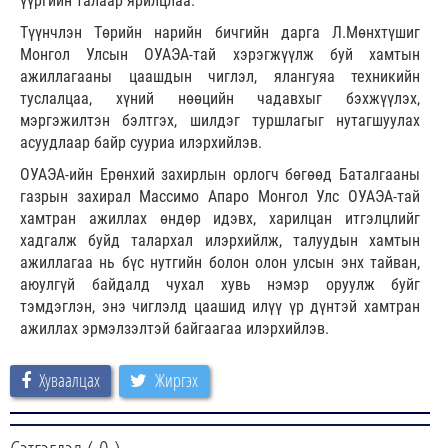
үүргийн талаар ярилцлаа.
Түүнчлэн Төрийн нарийн бичгийн дарга Л.Мөнхтүшиг
Монгол Улсын ОУАЭА-тай хэрэгжүүлж буй хамтын
ажиллагааны цаашдын чиглэл, ялангуяа техникийн
туслалцаа, хүний нөөцийн чадавхыг бэхжүүлэх,
мэргэжилтэн бэлтгэх, шилдэг туршлагыг нутагшуулах
асуудлаар байр сууриа илэрхийлэв.
ОУАЭА-ийн Ерөнхий захирлын орлогч бөгөөд Баталгааны
газрын захирал Массимо Апаро Монгол Улс ОУАЭА-тай
хамтран ажиллах өндөр идэвх, харилцан итгэлцлийг
хадгалж буйд талархал илэрхийлж, талуудын хамтын
ажиллагаа нь бүс нутгийн болон олон улсын энх тайван,
аюулгүй байдалд чухал хувь нэмэр оруулж буйг
тэмдэглэн, энэ чиглэлд цаашид илүү үр дүнтэй хамтран
ажиллах эрмэлзэлтэй байгаагаа илэрхийлэв.
Хуваалцах
Жиргэх