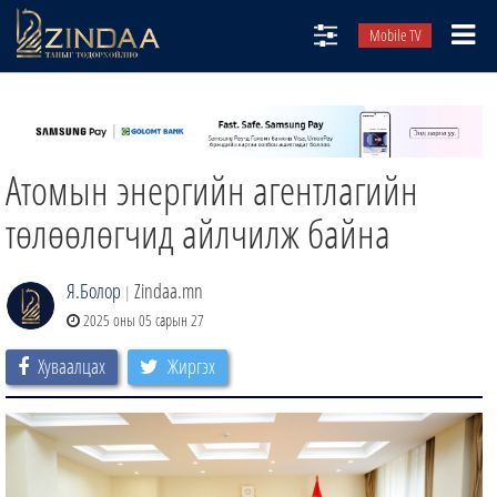
Mobile TV
НИЙТЛЭЛЧИД
ТВ8
Атомын энергийн агентлагийн
ӨГЛӨӨНИЙ СОНИН
АУДИО ЗОХИОЛ
төлөөлөгчид айлчилж байна
ЗИНДАА СЭТГҮҮЛ
Я.Болор
Zindaa.mn
|
2025 оны 05 сарын 27
Хуваалцах
Жиргэх