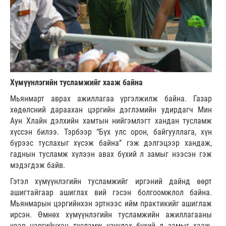
Хүмүүнлэгийн тусламжийг хааж байна
Мьянмарт аврах ажиллагаа үргэлжилж байна. Газар
хөдөлсний дараахан цэргийн дэглэмийн удирдагч Мин
Аун Хлайн дэлхийн хамтын нийгэмлэгт хандан тусламж
хүссэн билээ. Тэрбээр “Бүх улс орон, байгууллага, хүн
бүрээс туслахыг хүсэж байна” гэж дэлгэцээр хандаж,
гаднын тусламж хүлээн авах бүхий л замыг нээсэн гэж
мэдэгдэж байв.
Гэтэл хүмүүнлэгийн тусламжийг иргэний дайнд өөрт
ашигтайгаар ашиглах вий гэсэн болгоомжлол байна.
Мьянмарын цэргийнхэн эртнээс ийм практикийг ашиглаж
ирсэн. Өмнөх хүмүүнлэгийн тусламжийн ажиллагааны
үеэр цэргийнхэн тусламж үзүүлэх бүхий л замыг хааж,