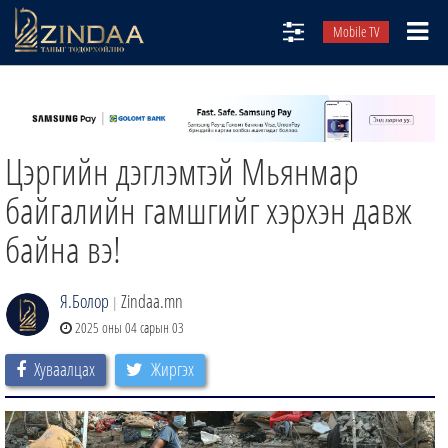
Mobile TV
НИЙТЛЭЛЧИД
ТВ8
Цэргийн дэглэмтэй Мьянмар
ӨГЛӨӨНИЙ СОНИН
АУДИО ЗОХИОЛ
байгалийн гамшгийг хэрхэн давж
ЗИНДАА СЭТГҮҮЛ
байна вэ!
Я.Болор
Zindaa.mn
|
2025 оны 04 сарын 03
Хуваалцах
Жиргэх