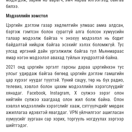
билээ.
Мэдээллийн хомстол
Цэргийн дэглэм газар хөдлөлтийн улмаас амиа алдсан,
бэртэж гэмтсэн болон сураггүй алга болсон хүмүүсийн
талаар мэдээлж байгаа ч энэхүү мэдээлэл нь бодит
байдалтай нийцэж байгаа эсэхийг хэлэх боломжгүй. Тус
улсад иргэний дайн үргэлжилж байгаа тул Мьянмараас
ямар нэгэн мэдээлэл авахад туйлын хүндрэлтэй байна.
2021 онд цэргийн эргэлт гарсны дараа цэргийнхэн тус
улсыг удирдаж байгаа бөгөөд цэргийн дэглэм гамшгийн
цар хүрээг нуудаг түүхтэй. Үүний сацуу, төр нь бүх радио,
телевиз, хэвлэл болон цахим мэдээллийн хэрэгслүүдийг
хянадаг. Facebook, Instagram, Х сүлжээ зэрэг олон
нийтийн сүлжээ хаагдаад олон жил болж байна. Олон
хэвлэл мэдээллийн хэрэгслийг хааж, сэтгүүлчдийг мөрдөх
ажиллагаа идэвхтэй явагддаг. VPN үйлчилгээг ашигласан
хүмүүсийг зургаан сар хорих, торгууль ногдуулах зэргээр
шийтгэдэг.