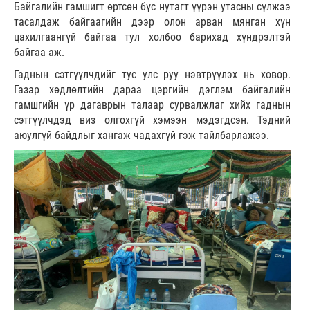
Байгалийн гамшигт өртсөн бүс нутагт үүрэн утасны сүлжээ
тасалдаж байгаагийн дээр олон арван мянган хүн
цахилгаангүй байгаа тул холбоо барихад хүндрэлтэй
байгаа аж.
Гаднын сэтгүүлчдийг тус улс руу нэвтрүүлэх нь ховор.
Газар хөдлөлтийн дараа цэргийн дэглэм байгалийн
гамшгийн үр дагаврын талаар сурвалжлаг хийх гаднын
сэтгүүлчдэд виз олгохгүй хэмээн мэдэгдсэн. Тэдний
аюулгүй байдлыг хангаж чадахгүй гэж тайлбарлажээ.