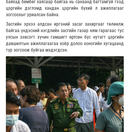
байхад бөмбөг хаясаар байгаа нь санаанд багтамгүй гээд
цэргийн дэглэмд хандан цэргийн бүхий л ажиллагааг
зогсоохыг уриалсан байна.
Засгийн эрхээ алдсан иргэний засаг захиргааг төлөөлж
байгаа үндэсний нэгдлийн засгийн газар ням гарагаас тус
улсын зэвсэгт хүчин гамшигт өртсөн бүс нутагт цэргийн
давшилтын ажиллагаагаа хоёр долоо хоногийн хугацаанд
түр зогсоож буйгаа мэдэгдсэн.