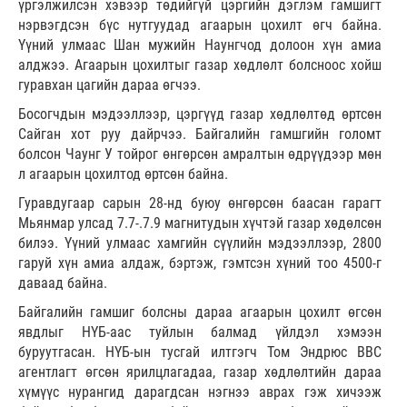
үргэлжилсэн хэвээр төдийгүй цэргийн дэглэм гамшигт
нэрвэгдсэн бүс нутгуудад агаарын цохилт өгч байна.
Үүний улмаас Шан мужийн Наунгчод долоон хүн амиа
алджээ. Агаарын цохилтыг газар хөдлөлт болсноос хойш
гуравхан цагийн дараа өгчээ.
Босогчдын мэдээллээр, цэргүүд газар хөдлөлтөд өртсөн
Сайган хот руу дайрчээ. Байгалийн гамшгийн голомт
болсон Чаунг У тойрог өнгөрсөн амралтын өдрүүдээр мөн
л агаарын цохилтод өртсөн байна.
Гуравдугаар сарын 28-нд буюу өнгөрсөн баасан гарагт
Мьянмар улсад 7.7-.7.9 магнитудын хүчтэй газар хөдөлсөн
билээ. Үүний улмаас хамгийн сүүлийн мэдээллээр, 2800
гаруй хүн амиа алдаж, бэртэж, гэмтсэн хүний тоо 4500-г
даваад байна.
Байгалийн гамшиг болсны дараа агаарын цохилт өгсөн
явдлыг НҮБ-аас туйлын балмад үйлдэл хэмээн
буруутгасан. НҮБ-ын тусгай илтгэгч Том Эндрюс ВВС
агентлагт өгсөн ярилцлагадаа, газар хөдлөлтийн дараа
хүмүүс нурангид дарагдсан нэгнээ аврах гэж хичээж