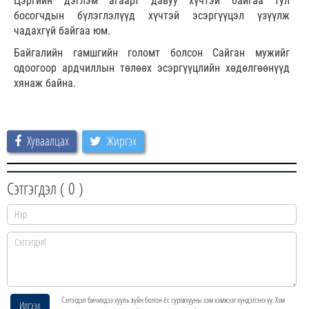
Цэргийн дэглэм агаарт давуу хүчтэй байгаа тул
босогчдын бүлэглэлүүд хүчтэй эсэргүүцэл үзүүлж
чадахгүй байгаа юм.
Байгалийн гамшгийн голомт болсон Сайган мужийг
одоогоор ардчиллын төлөөх эсэргүүцлийн хөдөлгөөнүүд
хянаж байна.
Хуваалцах
Жиргэх
Сэтгэгдэл (
0
)
Сэтгэгдэл бичихдээ хууль зүйн болон ёс суртахууны хэм хэмжээг хүндэтгэнэ үү. Хэм
Илгээх