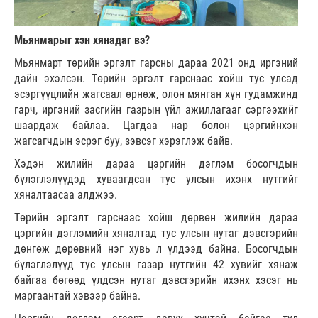
Мьянмарыг хэн хянадаг вэ?
Мьянмарт төрийн эргэлт гарсны дараа 2021 онд иргэний
дайн эхэлсэн. Төрийн эргэлт гарснаас хойш тус улсад
эсэргүүцлийн жагсаал өрнөж, олон мянган хүн гудамжинд
гарч, иргэний засгийн газрын үйл ажиллагааг сэргээхийг
шаардаж байлаа. Цагдаа нар болон цэргийнхэн
жагсагчдын эсрэг буу, зэвсэг хэрэглэж байв.
Хэдэн жилийн дараа цэргийн дэглэм босогчдын
бүлэглэлүүдэд хуваагдсан тус улсын ихэнх нутгийг
хяналтаасаа алджээ.
Төрийн эргэлт гарснаас хойш дөрвөн жилийн дараа
цэргийн дэглэмийн хяналтад тус улсын нутаг дэвсгэрийн
дөнгөж дөрөвний нэг хувь л үлдээд байна. Босогчдын
бүлэглэлүүд тус улсын газар нутгийн 42 хувийг хянаж
байгаа бөгөөд үлдсэн нутаг дэвсгэрийн ихэнх хэсэг нь
маргаантай хэвээр байна.