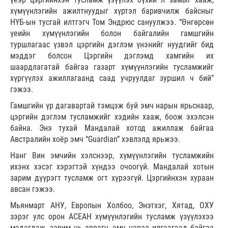
хүмүүнлэгийн ажилтнуудыг хүртэл баривчилж байсныг
НҮБ-ын тусгай илтгэгч Том Эндрюс сануулжээ. “Өнгөрсөн
үеийн хүмүүнлэгийн болон байгалийн гамшгийн
туршлагаас үзвэл цэргийн дэглэм үнэнийг нуудгийг бид
мэддэг болсон Цэргийн дэглэмд хамгийн их
шаардлагатай байгаа газарт хүмүүнлэгийн тусламжийг
хүргүүлэх ажиллагаанд саад учруулдаг зуршил ч бий”
гэжээ.
Гамшгийн үр дагавартай тэмцэж буй эмч нарын ярьснаар,
цэргийн дэглэм тусламжийг хэдийн хааж, боож эхэлсэн
байна. Энэ тухай Мандалай хотод ажиллаж байгаа
Австралийн хоёр эмч “Guardian” хэвлэлд ярьжээ.
Нанг Вин эмчийн хэлснээр, хүмүүнлэгийн тусламжийн
ихэнх хэсэг хэрэгтэй хүндээ очоогүй. Мандалай хотын
зарим дүүрэгт тусламж огт хүрээгүй. Цэргийнхэн хураан
авсан гэжээ.
Мьянмарт АНУ, Европын Холбоо, Энэтхэг, Хятад, ОХУ
зэрэг улс орон АСЕАН хүмүүнлэгийн тусламж үзүүлэхээ
мэдэгдэж, зарим нь аврагч, эмч нараа илгээгээд байгаа