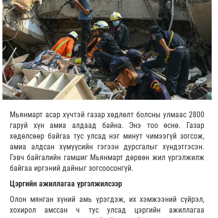
Мьянмарт асар хүчтэй газар хөдлөлт болсны улмаас 2800
гаруй хүн амиа алдаад байна. Энэ тоо өснө. Газар
хөдөлсөөр байгаа тус улсад нэг минут чимээгүй зогсож,
амиа алдсан хүмүүсийн гэгээн дурсгалыг хүндэтгэсэн.
Гэвч байгалийн гамшиг Мьянмарт дөрвөн жил үргэлжилж
байгаа иргэний дайныг зогсоосонгүй.
Цэргийн ажиллагаа үргэлжилсээр
Олон мянган хүний амь үрэгдэж, их хэмжээний сүйрэл,
хохирол амссан ч тус улсад цэргийн ажиллагаа