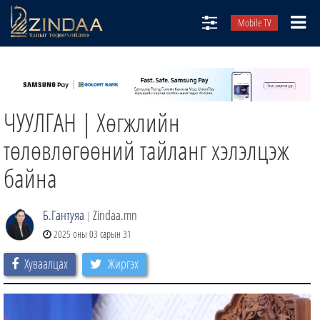
Mobile TV
НИЙТЛЭЛЧИД
ТВ8
ЧУУЛГАН | Хөгжлийн
ӨГЛӨӨНИЙ СОНИН
АУДИО ЗОХИОЛ
төлөвлөгөөний тайланг хэлэлцэж
ЗИНДАА СЭТГҮҮЛ
байна
Б.Гантуяа
Zindaa.mn
|
2025 оны 03 сарын 31
Хуваалцах
Жиргэх