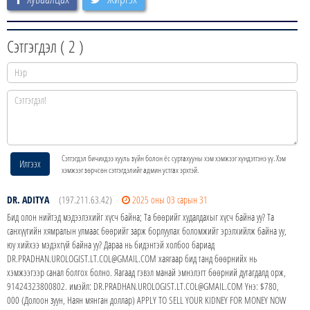
Сэтгэгдэл (
2
)
Сэтгэгдэл бичихдээ хууль зүйн болон ёс суртахууны хэм хэмжээг хүндэтгэнэ үү. Хэм
Илгээх
хэмжээг зөрчсөн сэтгэгдэлийг админ устгах эрхтэй.
DR. ADITYA
(197.211.63.42)
2025 оны 03 сарын 31
Бид олон нийтэд мэдээлэхийг хүсч байна; Та бөөрийг худалдахыг хүсч байна уу? Та
санхүүгийн хямралын улмаас бөөрийг зарж борлуулах боломжийг эрэлхийлж байна уу,
юу хийхээ мэдэхгүй байна уу? Дараа нь бидэнтэй холбоо бариад
DR.PRADHAN.UROLOGIST.LT.COL@GMAIL.COM хаягаар бид танд бөөрнийх нь
хэмжээгээр санал болгох болно. Яагаад гэвэл манай эмнэлэгт бөөрний дутагдалд орж,
91424323800802. имэйл: DR.PRADHAN.UROLOGIST.LT.COL@GMAIL.COM Yнэ: $780,
000 (Долоон зуун, Наян мянган доллар) APPLY TO SELL YOUR KIDNEY FOR MONEY NOW