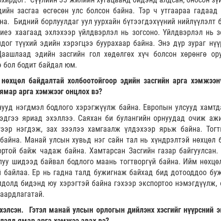
дийн засгаа өсгөсөн улс болсон байна. Тэр ч утгаараа гадаад
на. Бидний борлуулдаг уул уурхайн бүтээгдэхүүний нийлүүлэлт б
иеэ хаагаад эхлэхээр үйлдвэрлэл нь зогсоно. Үйлдвэрлэл нь з
дог түүхий эдийн хэрэгцээ буурахаар байна. Энэ дүр зураг нүү
ашлаад эдийн засгийн гол хөдөлгөх хүч болсон хөрөнгө ору
 бол бодит байдал юм.
 нөхцөл байдалтай холбоотойгоор эдийн засгийн арга хэмжээн
 ямар арга хэмжээг онцлох вэ?
нууд нэгдмэл бодлого хэрэгжүүлж байна. Европын улсууд хамтд
гэдгээ яриад эхэллээ. Саяхан би булангийн орнуудад очиж аж
гээр нэгдэж, зах зээлээ хамгаалж үлдэхээр ярьж байна. Тогт
байна. Манай улсын хувьд нэг сайн тал нь хүндрэлтэй нөхцөл 
ортой байж чадаж байна. Хамтарсан Засгийн газар байгуулсан.
луу шидээд байвал бодлого маань тогтворгүй байна. Ийм нөхцө
й байлаа. Ер нь гадна талд бужигнаж байхад бид дотооддоо бу
лдолд бидэнд юу хэрэгтэй байна гэхээр экспортоо нэмэгдүүлж, 
шаардлагатай.
хэлсэн. Гэтэл манай улсын орлогын дийлэнх хэсгийг нүүрсний э
лэлд ямар арга хэмжээ авах вэ?