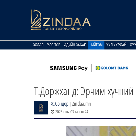
ЭХЛЭЛ
УЛС ТӨР
ЭДИЙН ЗАСАГ
НИЙГЭМ
УУЛ УУРХАЙ
ХУ
Т.Доржханд: Эрчим хүчний 
Ж.Сондор
Zindaa.mn
|
2025 оны 03 сарын 24