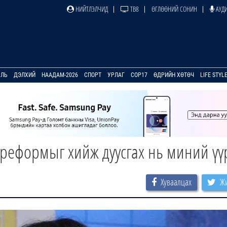
НИЙТЛЭЛЧИД
ТВ8
ӨГЛӨӨНИЙ СОНИН
АУДИ
УЛЬ
ДЭЛХИЙ
НААДАМ-2026
СПОРТ
УРЛАГ
COP17
ӨДРИЙН ХӨТӨЧ
LIFE STYL
реформыг хийж дуусгах нь миний үү
Хуваалцах
Жи