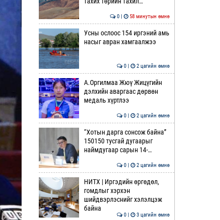
тахих төрийн тахил…
0 |
58 минутын өмнө
Усны ослоос 154 иргэний амь
насыг авран хамгаалжээ
0 |
2 цагийн өмнө
А.Оргилмаа Жюү Жицүгийн
дэлхийн аваргаас дөрвөн
медаль хүртлээ
0 |
2 цагийн өмнө
“Хотын дарга сонсож байна”
150150 тусгай дугаарыг
наймдугаар сарын 14-…
0 |
2 цагийн өмнө
НИТХ | Иргэдийн өргөдөл,
гомдлыг хэрхэн
шийдвэрлэснийг хэлэлцэж
байна
0 |
3 цагийн өмнө