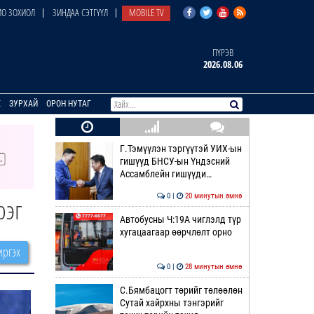
О ЗОХИОЛ
ЗИНДАА СЭТГҮҮЛ
MOBILE TV
ПҮРЭВ
2026.08.06
E
ЗУРХАЙ
ОРОН НУТАГ
Г.Тэмүүлэн тэргүүтэй УИХ-ын
гишүүд БНСУ-ын Үндэсний
Ассамблейн гишүүди…
0 |
20 минутын өмнө
рэг
Автобусны Ч:19А чиглэлд түр
хугацаагаар өөрчлөлт орно
ргэх
0 |
28 минутын өмнө
С.Бямбацогт төрийг төлөөлөн
Сутай хайрхны тэнгэрийг