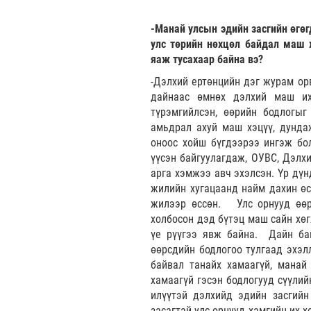
-Манай улсын эдийн засгийн өгөг
улс төрийн нөхцөл байдал маш 
яаж тусахаар байна вэ?
-Дэлхий ертөнцийн дэг журам ор
дайнаас өмнөх дэлхий маш их
түрэмгийлсэн, өөрийн бодлогыг
амьдрал ахуй маш хэцүү, дундаж
оноос хойш бүгдээрээ ингэж бо
үүсэн байгуулагдаж, ОУВС, Дэлх
арга хэмжээ авч эхэлсэн. Үр дүн
жилийн хугацаанд найм дахин өс
жилээр өссөн. Улс орнууд өөр 
холбосон дэд бүтэц маш сайн хө
үе рүүгээ явж байна. Дайн бай
өөрсдийн бодлогоо тулгаад эхэл
байвал танайх хамаагүй, манай
хамаагүй гэсэн бодлогууд сүүлий
илүүтэй дэлхийд эдийн засгий
засагтай улс орнууд хамгийн их 