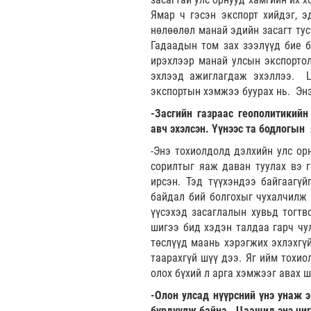
Ямар ч гэсэн экспорт хийдэг, э
нөлөөлөл манай эдийн засагт тус
Гадаадын том зах зээлүүд бие б
ирэхлээр манай улсын экспортол
эхлээд ажиглагдаж эхэллээ. Ца
экспортын хэмжээ буурах нь. Энэ
-Засгийн газраас геополитикийн
авч эхэлсэн. Үүнээс та бодлогын
-Энэ тохиолдолд дэлхийн улс ор
сорилтыг яаж даван туулах вэ 
ирсэн. Тэд түүхэндээ байгаагүй
байдал бий болгохыг чухалчилж 
үүсэхэд засаглалын хувьд тогтв
шигээ бид хэдэн талдаа гарч чу
төслүүд маань хэрэгжих эхлэхгү
таарахгүй шүү дээ. Яг ийм тохио
олох бүхий л арга хэмжээг авах 
-Олон улсад нүүрсний үнэ унаж э
бүрдүүлж байна. Цаашид энэ чиг