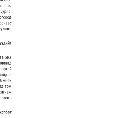
Жил бүр 500-700 толгой
 орчны
тарвагыг сэргээн болон
сэлгэн нутагшуулах ажлыг…
уурна.
огсоод
1 |
2026-08-05
рснээс
С.Бямбацогт Зүүн Азийн
улалт,
эрэгтэйчүүдийн волейболын
АШТ-ийг нээж, баг там…
үүдийг
0 |
2026-08-05
ЗАСАГ | Нэг эх үүсвэрээс эм,
аа энэ
бэлдмэл худалдаж авах
иллаад
журам баталлаа
вортой
1 |
2026-08-05
байдал
 Өмнөх
Бүх шатанд хэмнэлтийн
горимд шилжиж, найр,
лд том
наадам, зөвлөгөөнийг
жигнаж
хоригл…
орлого
1 |
2026-08-05
Монгол эмэгтэйтэй нууцаар
кспорт
гэрлэж, АНУ-д нэвтрүүлсэн
Үндэсний гвардын х…