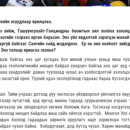
еийн асуудлаар ярилцлаа.
э хийж, Гашуунсухайт-Ганцмодны боомтын хил холбох хэлэлц
Засгийн газраас өргөн барьсан. Энэ үйл явдалтай зэрэгцэн манай
ргүй байгааг Сангийн сайд мэдэгдлээ. Ер нь хил холболт хийгд
 Энэ талаар яриагаа эхэлье?
гдаж байгаа энэ цаг хугацаа бол манай улсын хувьд маш чух
ндаа геополитикийн нөхцөл байдал хүндэрч байгаа энэ цаг үед 
иваа хүндрэлийг даван туулахад чухал ач холбогдолтой хэлэлцэ
 засагтай орон. Түүхий эдээ экспортлоод гаднаас бараа бүтээгдэ
мал. Тийм учраас дотоод руу чиглэсэн үйлдвэрлэл үйлчилгээ яву
азар нутагтай, ард иргэд маань тараад суурьшчихсан учраас 
нгэхээр аж үйлдвэрлэл хөгжих боломж бага. Тэгэхээр нэгдүгээр
 болоод нөхцөл байдлаа маш сайн ойлгох хэрэгтэй. Монгол Улс 
оодын болоод гадаадын хөрөнгө оруулагч нарт зориулсан тогт
байдал чухал байна. Хоёрдугаарт, дэд бүтэц чухал. Харин манайд