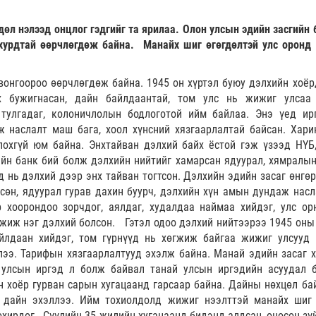
дөл нэлээд онцлог гэдгийг та ярилаа. Олон улсын эдийн засгийн 
хурдтай өөрчлөгдөж байна. Манайх шиг өгөгдөлтэй улс оронд 
вонгоороо өөрчлөгдөж байна. 1945 он хүртэл буюу дэлхийн хоёр
 бужигнасан, дайн байлдаантай, том улс нь жижиг улсаа
 тулгадаг, колоничлолын бодлоготой ийм байлаа. Энэ үед ир
 наслалт маш бага, хоол хүнсний хязгаарлалтай байсан. Хари
лохгүй юм байна. Энхтайван дэлхий байх ёстой гэж үзээд НҮБ
ийн банк бий болж дэлхийн нийтийг хамарсан ядуурал, хямралын
д нь дэлхий дээр энх тайван тогтсон. Дэлхийн эдийн засаг өнгөр
сөн, ядуурал гурав дахин буурч, дэлхийн хүн амын дундаж насл
хоорондоо зорчдог, аялдаг, худалдаа наймаа хийдэг, улс ор
гжиж нэг дэлхий болсон. Гэтэл одоо дэлхий нийтээрээ 1945 оны
лдаан хийдэг, том гүрнүүд нь хөгжиж байгаа жижиг улсууд 
лээ. Тарифын хязгаарлалтууд эхэлж байна. Манай эдийн засаг 
 улсын иргэд л болж байвал танай улсын иргэдийн асуудал 
н хоёр гурван сарын хугацаанд гарсаар байна. Дайны нөхцөл ба
н дайн эхэллээ. Ийм тохиолдолд жижиг нээлттэй манайх шиг
хохирдог. Сүүлийн 35 жилийн хугацаанд бидэнд алдсан, оносон зү