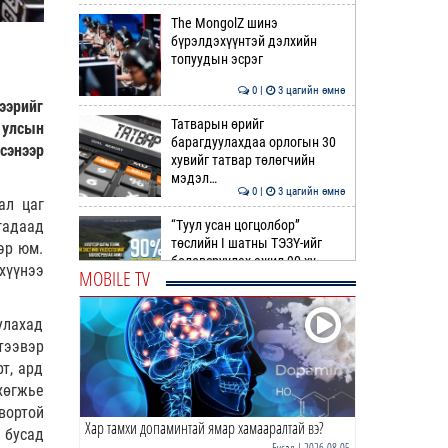
The MongolZ шинэ
бүрэлдэхүүнтэй дэлхийн
топуудын эсрэг
0 |
3 цагийн өмнө
ээрийг
Татварын өрийг
 улсын
барагдуулахдаа орлогын 30
сэнээр
хувийг татвар төлөгчийн
мэдэл…
0 |
3 цагийн өмнө
ал цаг
“Туул усан цогцолбор”
гадаад
төслийн I шатны ТЭЗҮ-ийг
эр юм.
боловсруулах ажил 90 ху…
хүүнээ
MOBILE TV
0 |
4 цагийн өмнө
улахад
Нийслэлийн иргэдийн
Төлөөлөгчдийн Хурлын
тээвэр
Ээлжит VIII хуралдаан
т, ард
эхэллээ
хөгжье
0 |
4 цагийн өмнө
вортой
Хар тамхи допаминтай ямар хамааралтай вэ?
ТОО | Гадаад валютын нөөц
 бусад
7.9 тэрбум ам.доллар давлаа
Бусад
| 2026-08-05