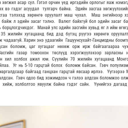
 хөгжил асар сул. Гэтэл орчин үед иргэдийн орлогыг яаж нэмэг
лэх вэ гэдэг асуудал тулгарч байна. Эдийн засгаа хөгжүүлэхий
сгаа тэлэхэд хөрөнгө оруулалт маш чухал. Маш энгийнээр х
байж л эдийн засаг тэлнэ. Валют байхгүй бол эдийн засаг ба
 борцлогдчихдог. Манай улс эдийн засгийн хувьд яг л ийм өгөг
 35 жилийн хугацаанд бид дэд бүтэц рүүгээ хөрөнгө оруулал
өж чадаагүй. Харин энэ удаагийн Гашуунсухайт-Ганцмодны боомт
дсан боломж, цаг хугацааг нөхөж орж ирж байгаагаараа чу
асгийн газар томоохон төслүүд хэрэгжүүлэхээр зарласны 
ын хил холбох ажил юм. Сүүлийн 70 жилийн хугацаанд Монг
йлаа. Уг нь 5-10 гарцтай болох боломж байсан. Гэвч популизм
аргалдсаар байгаад ганцхан гарцтай явсаар ирлээ. Үүгээрээ 
алдсан. Гэвч одоо бид хожимдсон ч гэлээ алдсан боломжоо олж
а хийж, холболтоо явуулж байна гэдэг сайн. Үүнийгээ дагаад