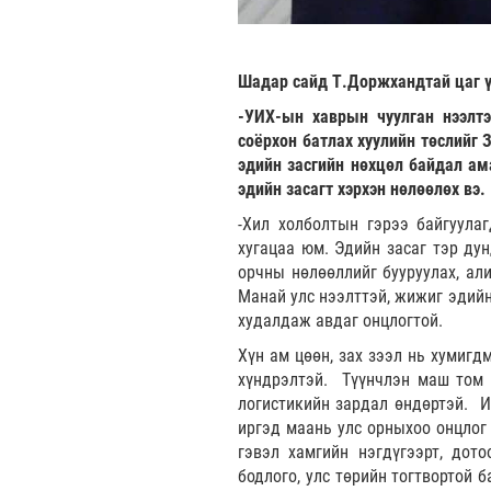
Шадар сайд Т.Доржхандтай цаг ү
-УИХ-ын хаврын чуулган нээлтэ
соёрхон батлах хуулийн төслийг 
эдийн засгийн нөхцөл байдал ама
эдийн засагт хэрхэн нөлөөлөх вэ.
-Хил холболтын гэрээ байгуула
хугацаа юм. Эдийн засаг тэр ду
орчны нөлөөллийг бууруулах, ал
Манай улс нээлттэй, жижиг эдийн
худалдаж авдаг онцлогтой.
Хүн ам цөөн, зах зээл нь хумигд
хүндрэлтэй. Түүнчлэн маш том г
логистикийн зардал өндөртэй. И
иргэд маань улс орныхоо онцлог
гэвэл хамгийн нэгдүгээрт, дот
бодлого, улс төрийн тогтвортой 