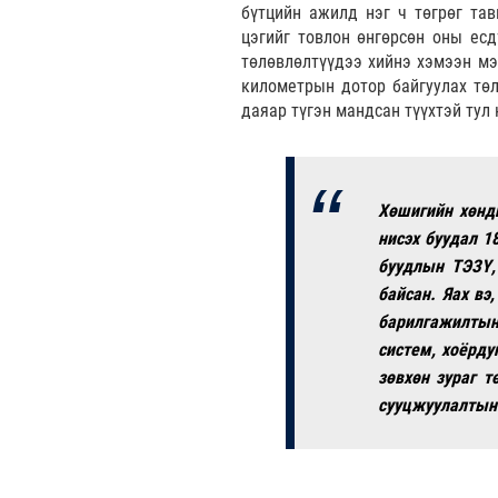
бүтцийн ажилд нэг ч төгрөг тав
цэгийг товлон өнгөрсөн оны есд
төлөвлөлтүүдээ хийнэ хэмээн мэ
километрын дотор байгуулах төл
даяар түгэн мандсан түүхтэй тул
Хөшигийн хөнди
нисэх буудал 1
буудлын ТЭЗҮ, 
байсан. Яах вэ
барилгажилтын
систем, хоёрд
зөвхөн зураг т
сууцжуулалтын