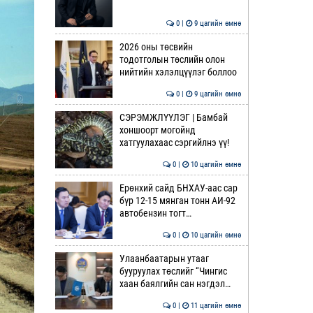
0 |
9 цагийн өмнө
2026 оны төсвийн
тодотголын төслийн олон
нийтийн хэлэлцүүлэг боллоо
0 |
9 цагийн өмнө
СЭРЭМЖЛҮҮЛЭГ | Бамбай
хоншоорт могойнд
хатгуулахаас сэргийлнэ үү!
0 |
10 цагийн өмнө
Ерөнхий сайд БНХАУ-аас сар
бүр 12-15 мянган тонн АИ-92
автобензин тогт…
0 |
10 цагийн өмнө
Улаанбаатарын утааг
бууруулах төслийг “Чингис
хаан баялгийн сан нэгдэл…
0 |
11 цагийн өмнө