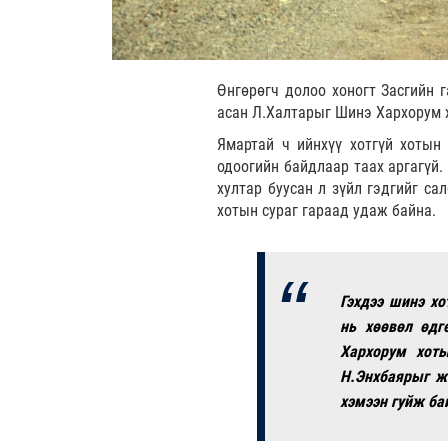
Өнгөрөгч долоо хоногт Засгийн 
асан Л.Халтарыг Шинэ Хархорум 
Ямартай ч ийнхүү хотгүй хотын
одоогийн байдлаар таах аргагүй.
хултар буусан л зүйл гэдгийг са
хотын сураг гараад удаж байна.
Гэхдээ шинэ хо
нь хөөвөл өдг
Хархорум хоты
Н.Энхбаярыг ж
хэмээн гуйж бай