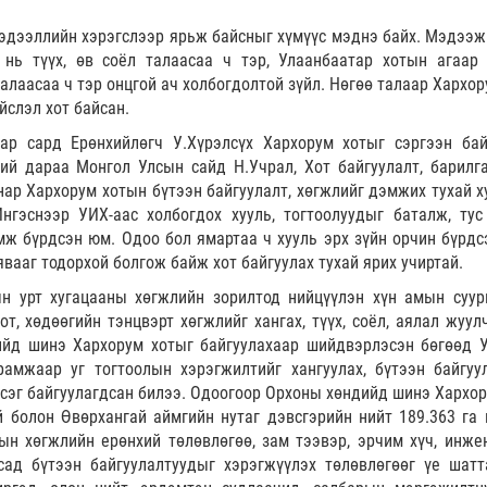
эдээллийн хэрэгслээр ярьж байсныг хүмүүс мэднэ байх. Мэдээж 
 нь түүх, өв соёл талаасаа ч тэр, Улаанбаатар хотын агаар
талаасаа ч тэр онцгой ач холбогдолтой зүйл. Нөгөө талаар Хархо
йслэл хот байсан.
ар сард Ерөнхийлөгч У.Хүрэлсүх Хархорум хотыг сэргээн бай
ний дараа Монгол Улсын сайд Н.Учрал, Хот байгуулалт, барилга
ар Хархорум хотын бүтээн байгуулалт, хөгжлийг дэмжих тухай х
нгэснээр УИХ-аас холбогдох хууль, тогтоолуудыг баталж, тус
мж бүрдсэн юм. Одоо бол ямартаа ч хууль эрх зүйн орчин бүрдс
 явааг тодорхой болгож байж хот байгуулах тухай ярих учиртай.
н урт хугацааны хөгжлийн зорилтод нийцүүлэн хүн амын суу
хот, хөдөөгийн тэнцвэрт хөгжлийг хангах, түүх, соёл, аялал жуу
йд шинэ Хархорум хотыг байгуулахаар шийдвэрлэсэн бөгөөд 
амжаар уг тогтоолын хэрэгжилтийг хангуулах, бүтээн байгуу
сэг байгуулагдсан билээ. Одоогоор Орхоны хөндийд шинэ Хархор
й болон Өвөрхангай аймгийн нутаг дэвсгэрийн нийт 189.363 га 
тын хөгжлийн ерөнхий төлөвлөгөө, зам тээвэр, эрчим хүч, инже
сад бүтээн байгуулалтуудыг хэрэгжүүлэх төлөвлөгөөг үе шатт