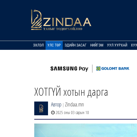
ЭХЛЭЛ
УЛС ТӨР
ЭДИЙН ЗАСАГ
НИЙГЭМ
УУЛ УУРХАЙ
ХУ
ХОТГҮЙ хотын дарга
Автор
Zindaa.mn
|
2025 оны 03 сарын 10