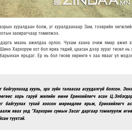
газрын хуралдаан болж, уг хуралдаанаар Зам, тээврийн хөгжлий
хотын захирагчаар томилжээ.
 дарга маань ажилдаа орлоо. Чухам хаана очиж ямар ажил х
 Шинэ Хархорум хот бол яриа төдий, цаасан дээр зураг төсөл нь 
лбарынхан ярьдаг. Ер нь бол төсөв хөрөнгө ч хаа явааг үл мэдэ
т байгуулахад хууль, эрх зүйн талаасаа асуудалгүй болсон. Эхнэ
өөгөөс хорь гаруй жилийн өмнө Ерөнхийлөгч асан Ц.Элбэгдо
г байгуулах тухай хоосон мөрөөдлөө ярьж, Ерөнхийлөгч ас
аалж явах үед “Хархорин сумын Засаг даргаар томилуулж өгөө
сан түүхтэй.