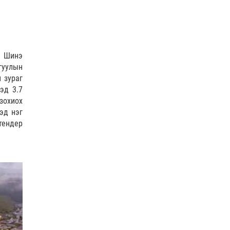
Долоодугаар сард 709,503
зөрчил бүртгэгджээ
0 |
2026-08-07
Худалдаа, үйлчилгээ
, Шинэ
эрхлэхэд шаарддаг
гуулын
давхардсан бүртгэлийг
 зураг
хүчингүй б…
эд 3.7
0 |
2026-08-07
зохиох
Хилчин байлдагч галын
эд нэг
аюулаас нэг өрх айлыг
тендер
урьдчилан сэргийлж,
аварчэ…
0 |
2026-08-07
Буянт суманд алга болсон 10
настай охиныг эрэн хайх
ажиллагаа үргэлжил…
0 |
2026-08-07
ОБЕГ | Бүх сумд цас,
шуурганы үед зам нээх
зориулалтын техниктэй