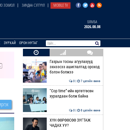
О ЗОХИОЛ
ЗИНДАА СЭТГҮҮЛ
MOBILE TV
БЯМБА
2026.08.08
E
ЗУРХАЙ
ОРОН НУТАГ
Газрын тосны агуулахууд
эхнээсээ ашиглалтад ороход
бэлэн болжээ
0 |
7 цагийн өмнө
“Cop time”-ийн өргөтгөсөн
хуралдаан болж байна
ргэх
0 |
8 цагийн өмнө
ХҮН ӨӨРӨӨСӨӨ ЗУГТАЖ
ЧАДАХ УУ?