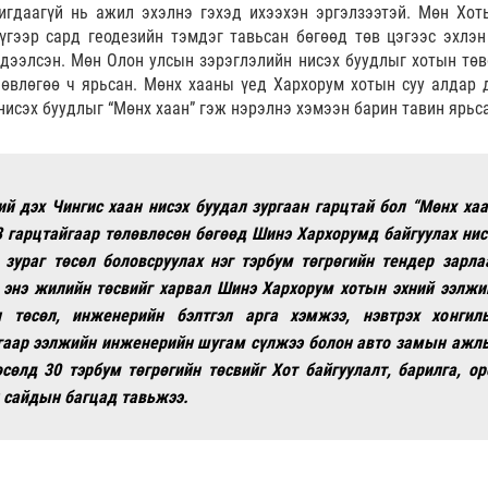
игдаагүй нь ажил эхэлнэ гэхэд ихээхэн эргэлзээтэй. Мөн Хот
үгээр сард геодезийн тэмдэг тавьсан бөгөөд төв цэгээс эхлэн
дээлсэн. Мөн Олон улсын зэрэглэлийн нисэх буудлыг хотын төв
өвлөгөө ч ярьсан. Мөнх хааны үед Хархорум хотын суу алдар 
 нисэх буудлыг “Мөнх хаан” гэж нэрэлнэ хэмээн барин тавин ярьс
й дэх Чингис хаан нисэх буудал зургаан гарцтай бол “Мөнх хаа
8 гарцтайгаар төлөвлөсөн бөгөөд Шинэ Хархорумд байгуулах нис
зураг төсөл боловсруулах нэг тэрбум төгрөгийн тендер зарла
, энэ жилийн төсвийг харвал Шинэ Хархорум хотын эхний ээлжи
 төсөл, инженерийн бэлтгэл арга хэмжээ, нэвтрэх хонгил
угаар ээлжийн инженерийн шугам сүлжээ болон авто замын ажл
өсөлд 30 тэрбум төгрөгийн төсвийг Хот байгуулалт, барилга, ор
 сайдын багцад тавьжээ.