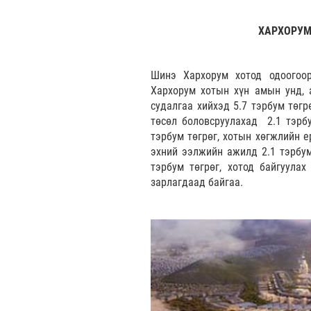
ХАРХОРУМ
Шинэ Хархорум хотод одоогоор
Хархорум хотын хүн амын унд, 
судалгаа хийхэд 5.7 тэрбум төг
төсөл боловсруулахад 2.1 тэрбум
тэрбум төгрөг, хотын хөгжлийн е
эхний ээлжийн ажилд 2.1 тэрбум
тэрбум төгрөг, хотод байгуулах
зарлагдаад байгаа.