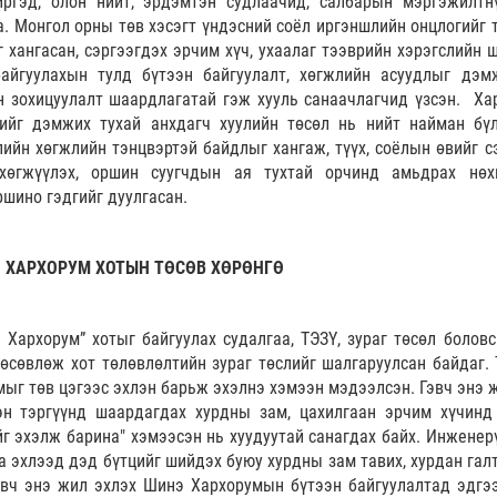
иргэд, олон нийт, эрдэмтэн судлаачид, салбарын мэргэжилтн
а. Монгол орны төв хэсэгт үндэсний соёл иргэншлийн онцлогийг т
 хангасан, сэргээгдэх эрчим хүч, ухаалаг тээврийн хэрэгслийн 
айгуулахын тулд бүтээн байгуулалт, хөгжлийн асуудлыг дэм
н зохицуулалт шаардлагатай гэж хууль санаачлагчид үзсэн. Ха
лийг дэмжих тухай анхдагч хуулийн төсөл нь нийт найман бүл
лийн хөгжлийн тэнцвэртэй байдлыг хангаж, түүх, соёлын өвийг сэ
хөгжүүлэх, оршин суугчдын ая тухтай орчинд амьдрах нөх
ршино гэдгийг дуулгасан.
ХАРХОРУМ ХОТЫН ТӨСӨВ ХӨРӨНГӨ
Хархорум” хотыг байгуулах судалгаа, ТЭЗҮ, зураг төсөл боловс
өсөвлөж хот төлөвлөлтийн зураг төслийг шалгаруулсан байдаг. 
ыг төв цэгээс эхлэн барьж эхэлнэ хэмээн мэдээлсэн. Гэвч энэ 
эн тэргүүнд шаардагдах хурдны зам, цахилгаан эрчим хүчинд
йг эхэлж барина" хэмээсэн нь хуудуутай санагдах байх. Инженер
а эхлээд дэд бүтцийг шийдэх буюу хурдны зам тавих, хурдан галт
Гэвч энэ жил эхлэх Шинэ Хархорумын бүтээн байгуулалтад эдгэ