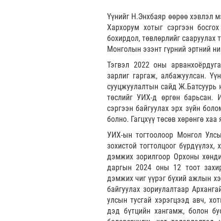
Үүнийг Н.Энхбаяр өөрөө хэвлэл м
Хархорум хотыг сэргээн босгох
бохирдол, төвлөрлийг сааруулах 
Монголын эзэнт гүрний эртний ни
Тэгвэл 2022 оны арванхоёрдуга
зарлиг гаргаж, албажуулсан. Үү
сууцжуулалтын сайд Ж.Батсуурь н
төслийг УИХ-д өргөн барьсан. И
сэргээн байгуулах эрх зүйн боло
болно. Гагцхүү төсөв хөрөнгө хаа
УИХ-ын тогтоолоор Монгол Улсы
зохистой тогтолцоог бүрдүүлэх, 
дэмжих зорилгоор Орхоны хөнди
даргын 2024 оны 12 тоот захир
дэмжих чиг үүрэг бүхий ажлын хэ
байгуулах зориулалтаар Арханга
улсын тусгай хэрэгцээд авч, хо
дэд бүтцийн хангамж, болон бу