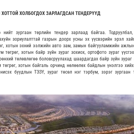
 ХОТТОЙ ХОЛБОГДОХ ЗАРЛАГДСАН ТЕНДЕРҮҮД
 нийт зургаан төрлийн тендер зарлаад байгаа. Тодруулбал
ахуйн зориулалттай газрын доорх усны эх үүсвэрийн эрэл хай
рөг, хотын эхний ээлжийн авто зам, замын байгууламжийн ажлын
 төгрөг, хотын байр зүйн зураг зохиох, ортофото зураг үүсгэх
рөнхий төлөвлөгөө боловсруулахад шаардагдах байр зүйн зураг 
 төгрөг, хотын байгаль орчинд нөлөөлөх байдлын үнэлгээ хийх
 нисэх буудлын ТЭЗҮ, зураг төсөл нэг тэрбум, зэрэг зургаан 