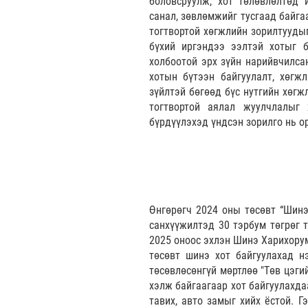
боловсруулж, хот төлөвлөлтөд 
санал, зөвлөмжийг тусгаад байга
тогтвортой хөгжлийн зорилтуудыг
бүхий иргэндээ ээлтэй хотыг б
холбоотой эрх зүйн нарийвчилса
хотын бүтээн байгуулалт, хөгж
зүйлтэй бөгөөд бүс нутгийн хөгж
тогтвортой аялал жуулчлалыг 
бүрдүүлэхэд үндсэн зорилго нь о
Өнгөрөгч 2024 оны төсөвт “Шинэ 
санхүүжилтэд 30 тэрбум төгрөг т
2025 оноос эхлэн Шинэ Харихорум
төсөвт шинэ хот байгуулахад н
төсөвлөсөнгүй мөртлөө "Төв цэги
хэлж байгаагаар хот байгуулахда
тавих, авто замыг хийх ёстой. 