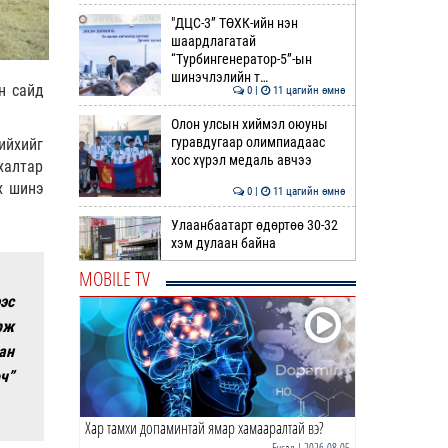
"ДЦС-3” ТӨХК-ийн нэн
шаардлагатай
“Турбингенератор-5”-ын
шинэчлэлийн т…
н сайд
0 |
11 цагийн өмнө
Олон улсын хиймэл оюуны
гуравдугаар олимпиадаас
ийхийг
хос хүрэл медаль авчээ
халтар
х шинэ
0 |
11 цагийн өмнө
Улаанбаатарт өдөртөө 30-32
хэм дулаан байна
MOBILE TV
0 |
12 цагийн өмнө
эс
рж
ДОРНЫН ЗУРХАЙ | Морь,
нохой жилтнээ аливаа үйлийг
ан
хийхэд эерэг сайн
ч”
0 |
12 цагийн өмнө
Хар тамхи допаминтай ямар хамааралтай вэ?
ӨГЛӨӨНИЙ МЭНД!
Бусад
| 2026-08-05