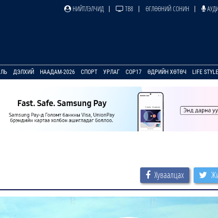
НИЙТЛЭЛЧИД
ТВ8
ӨГЛӨӨНИЙ СОНИН
АУДИ
УЛЬ
ДЭЛХИЙ
НААДАМ-2026
СПОРТ
УРЛАГ
COP17
ӨДРИЙН ХӨТӨЧ
LIFE STYL
Хуваалцах
Жи